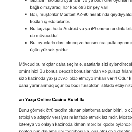
bağlı olmayaraq, hər kəs ötrü bir şey var!
Bəli, müştərilər Mostbet AZ-90 hesabında qeydiyyat
kodları iç edə bilərlər.
Bu təşviqat hətta Android və ya iPhone-an endirilə
də mövcuddur.
Bu, oyunlarla dost olmaq və hansını real pulla oynama
üçün yüksək yoldur.
Mövcud bu miqdar daha seçimlə, saatlarla sizi əyləndirəcək
əminsiniz! Bu bonus depozit bonuslarından və pulsuz fırlanm
sizə kazinoda yaxşı əvvəl əldə etməyə imkan verir! Odur k
daha yararlanmaq üçün bu bədii fürsətdən istifadə etdiyiniz
ən Yaxşı Online Casino Rulet Ilə
Bunu görmək ötrü təqdim olunan platformalardan birini, o 
tətbiqi və adaptiv versiyasını istifadə etmək lazımdır. Most
lotereya və onlayn kazinoda idman mərcləri qədər əyləncələ
kontorunun davamlı illər təcrübəsi va, ona ötrü də xidmətin 