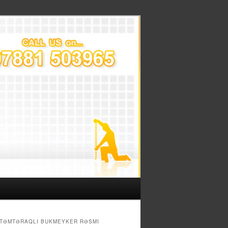
 TƏMTƏRAQLI BUKMEYKER RƏSMI