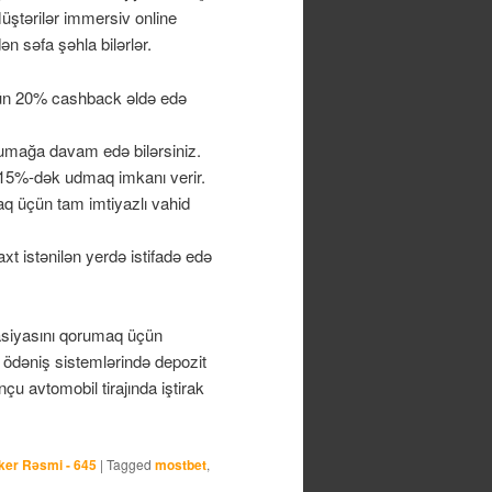
ştərilər immersiv online
n səfa şəhla bilərlər.
çün 20% cashback əldə edə
umağa davam edə bilərsiniz.
 15%-dək udmaq imkanı verir.
maq üçün tam imtiyazlı vahid
xt istənilən yerdə istifadə edə
utasiyasını qorumaq üçün
 ödəniş sistemlərində depozit
avtomobil tirajında ​​iştirak
ker Rəsmi - 645
|
Tagged
mostbet
,