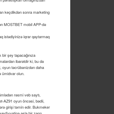
dan keçdikdən sonra marketing
 bilən MOSTBET mobil APP-də
q istədiyinizə iqrar qaytarmaq
 bir şey tapacağınıza
alardan ibarətdir ki, bu da
i, oyun təcrübənizdən daha
ə ümidvar olun.
cümlədən rəsmi veb saytı,
bet-AZ91 oyun öncəsi, bədii,
rə girişi təmin edir. Bukmeker
keyfiyyətinə əsla bir zənn