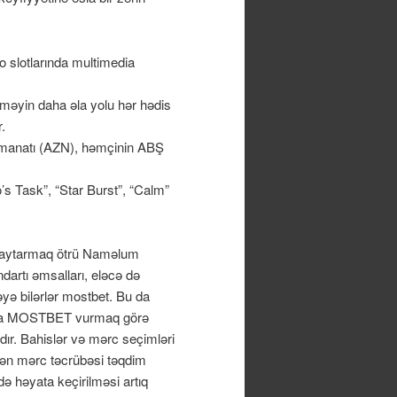
eo slotlarında multimedia
məyin daha əla yolu hər hədis
.
 manatı (AZN), həmçinin ABŞ
’s Task”, “Star Burst”, “Calm”
 qaytarmaq ötrü Naməlum
dartı əmsalları, eləcə də
əyə bilərlər mostbet. Bu da
orma MOSTBET vurmaq görə
r. Bahislər və mərc seçimləri
şən mərc təcrübəsi təqdim
ə həyata keçirilməsi artıq