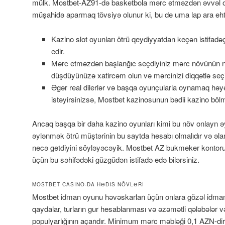
mülk. Mostbet-AZ91-də basketbola mərc etməzdən əvvəl 
müşahidə aparmaq tövsiyə olunur ki, bu de uma lap ara eht
Kazino slot oyunları ötrü qeydiyyatdan keçən istifadə
edir.
Mərc etməzdən başlanğıc seçdiyiniz mərc növünün 
düşdüyünüzə xatircəm olun və mərcinizi diqqətlə seç
Əgər real dilerlər və başqa oyunçularla oynamaq hə
istəyirsinizsə, Mostbet kazinosunun bədii kazino bölm
Ancaq başqa bir daha kazino oyunları kimi bu növ onlayn əy
əylənmək ötrü müştərinin bu saytda hesabı olmalıdır və əlan
necə getdiyini söyləyəcəyik. Mostbet AZ bukmeker kontor
üçün bu səhifədəki güzgüdən istifadə edə bilərsiniz.
MOSTBET CASINO-DA HƏDIS NÖVLƏRI
Mostbet idman oyunu həvəskarları üçün onlara gözəl idman 
qaydalar, turların gur hesablanması və əzəmətli qələbələr v
populyarlığının açarıdır. Minimum mərc məbləği 0,1 AZN-dir,