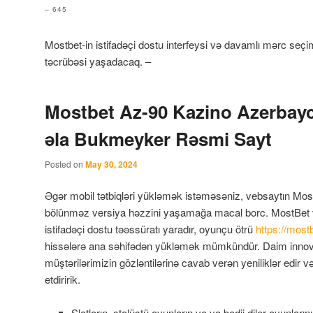
– 645
Mostbet-in istifadəçi dostu interfeysi və davamlı mərc seç
təcrübəsi yaşadacaq. –
Mostbet Az-90 Kazino Azerbay
əla Bukmeyker Rəsmi Sayt
Posted on
May 30, 2024
Əgər mobil tətbiqləri yükləmək istəməsəniz, vebsaytın Mos
bölünməz versiya həzzini yaşamağa macal borc. MostBet v
istifadəçi dostu təəssüratı yaradır, oyunçu ötrü
https://mos
hissələrə ana səhifədən yükləmək mümkündür. Daim innovat
müştərilərimizin gözləntilərinə cavab verən yeniliklər edir 
etdiririk.
Slotların, stolüstü oyunların və ya bədii diler oyunları