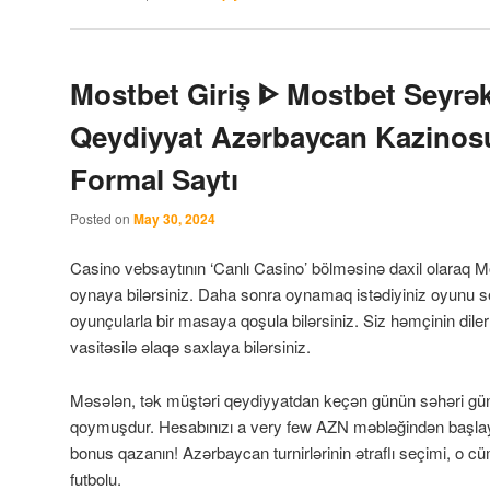
Mostbet Giriş ᐈ Mostbet Seyrə
Qeydiyyat Azərbaycan Kazino
Formal Saytı
Posted on
May 30, 2024
Casino vebsaytının ‘Canlı Casino’ bölməsinə daxil olaraq M
oynaya bilərsiniz. Daha sonra oynamaq istədiyiniz oyunu se
oyunçularla bir masaya qoşula bilərsiniz. Siz həmçinin dil
vasitəsilə əlaqə saxlaya bilərsiniz.
Məsələn, tək müştəri qeydiyyatdan keçən günün səhəri g
qoymuşdur. Hesabınızı a very few AZN məbləğindən başlayar
bonus qazanın! Azərbaycan turnirlərinin ətraflı seçimi, o 
futbolu.