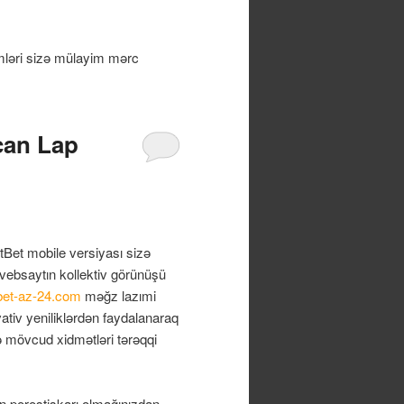
imləri sizə mülayim mərc
can Lap
tBet mobile versiyası sizə
ebsaytın kollektiv görünüşü
tbet-az-24.com
məğz lazımi
iv yeniliklərdən faydalanaraq
və mövcud xidmətləri tərəqqi
nın pərəstişkarı olmağınızdan