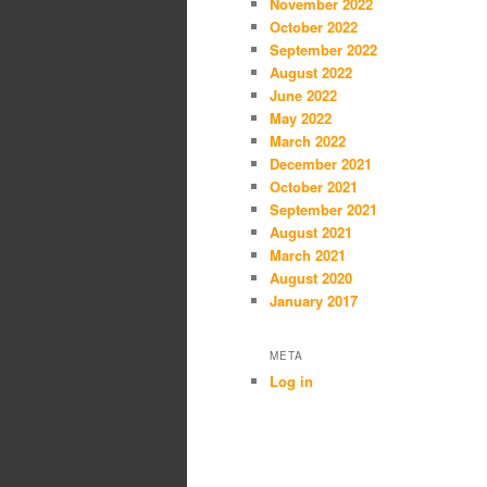
November 2022
October 2022
September 2022
August 2022
June 2022
May 2022
March 2022
December 2021
October 2021
September 2021
August 2021
March 2021
August 2020
January 2017
META
Log in