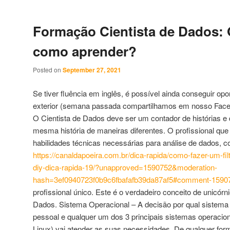
Formação Cientista de Dados: 
como aprender?
Posted on
September 27, 2021
Se tiver fluência em inglês, é possível ainda conseguir opo
exterior (semana passada compartilhamos em nosso Faceb
O Cientista de Dados deve ser um contador de histórias e
mesma história de maneiras diferentes. O profissional que 
habilidades técnicas necessárias para análise de dados, 
https://canaldapoeira.com.br/dica-rapida/como-fazer-um-fi
diy-dica-rapida-19/?unapproved=1590752&moderation-
hash=3ef0940723f0b9c6fbafafb39da87af5#comment-1590
profissional único. Este é o verdadeiro conceito de unicórni
Dados. Sistema Operacional – A decisão por qual sistema o
pessoal e qualquer um dos 3 principais sistemas operac
Linux) vai atender as suas necessidades. De qualquer form