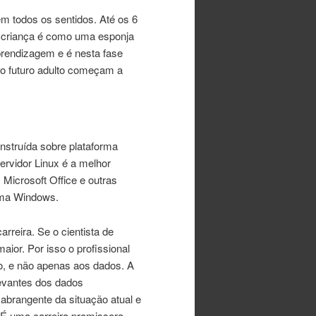
m todos os sentidos. Até os 6
a criança é como uma esponja
aprendizagem e é nesta fase
do futuro adulto começam a
nstruída sobre plataforma
rvidor Linux é a melhor
Microsoft Office e outras
ema Windows.
reira. Se o cientista de
or. Por isso o profissional
do, e não apenas aos dados. A
elevantes dos dados
abrangente da situação atual e
 É uma carreira promissora,