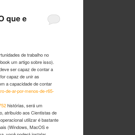
O que e
rtunidades de trabalho no
ook um artigo sobre isso).
 deve ser capaz de contar a
for capaz de unir as
com a capacidade de contar
ltro-de-ar-por-menos-de-r65-
752
histórias, será um
o, atribuído aos Cientistas de
peracional utilizar é bastante
ionais (Windows, MacOS e
a, você poderá instalar