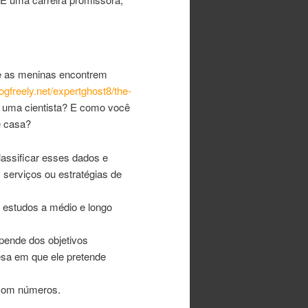
ue as meninas encontrem
logfreely.net/expertghost8/the-
e uma cientista? E como você
e casa?
assificar esses dados e
 serviços ou estratégias de
 estudos a médio e longo
pende dos objetivos
esa em que ele pretende
 com números.