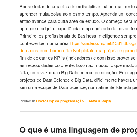
Por se tratar de uma área interdisciplinar, há normalmente
aprender muita coisa ao mesmo tempo. Aprenda um conceit
então avance para outra área de estudo. O começo será ma
aprende e adquire experiência, o aprendizado de novas ferr
Primeiro, os profissionais de Business Intelligence sempre
conhecer bem uma área
https://andersonipne81581.ttblog
de-dados-com-horário-flexível-plataforma-própria-e-garan
fim de coletar os KPI’s (indicadores) e com isso prover 
as necessidades do cliente. Isso não mudou, o que mudou 
feita, uma vez que o Big Data entrou na equação. Em segu
projetos de Data Science e Big Data, dificilmente haverá u
sim uma equipe de Data Science, normalmente liderada pel
Posted in
Bootcamp de programação
|
Leave a Reply
O que é uma linguagem de pr