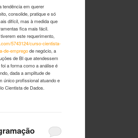
 a tendência em querer
o, consolide, pratique e só
is difícil, mas à medida que
amentas fica mais fácil.
 tiverem este requerimento,
s.com/5743124/curso-cientista-
tia-de-emprego
de negócio, a
soluções de BI que atendessem
foi a forma como a análise é
ndo, dada a amplitude de
m único profissional atuando e
o Cientista de Dados.
ogramação