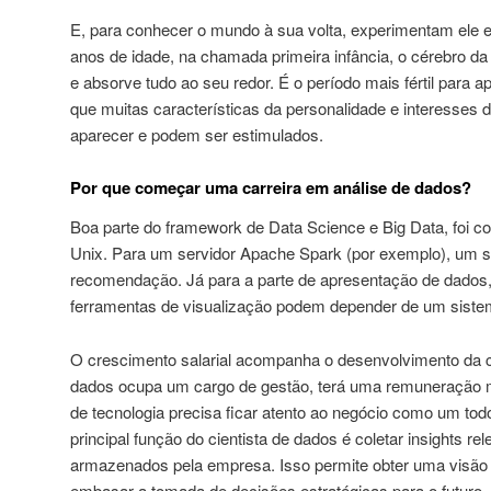
E, para conhecer o mundo à sua volta, experimentam ele e
anos de idade, na chamada primeira infância, o cérebro d
e absorve tudo ao seu redor. É o período mais fértil para 
que muitas características da personalidade e interesses 
aparecer e podem ser estimulados.
Por que começar uma carreira em análise de dados?
Boa parte do framework de Data Science e Big Data, foi co
Unix. Para um servidor Apache Spark (por exemplo), um se
recomendação. Já para a parte de apresentação de dados, 
ferramentas de visualização podem depender de um sist
O crescimento salarial acompanha o desenvolvimento da car
dados ocupa um cargo de gestão, terá uma remuneração mai
de tecnologia precisa ficar atento ao negócio como um to
principal função do cientista de dados é coletar insights r
armazenados pela empresa. Isso permite obter uma visão 
embasar a tomada de decisões estratégicas para o futuro.