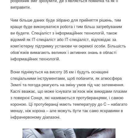
розробник зміг зрозуміти, де з’являється помилка та як її
виправити.
Чим більше даних буде зібрано для прийняття рішень, тим
краще буде виконуватися робота і тим більш затребуваним
ви будете. Спеціаліст з інформаційних технологій, також
відомий як ІТ-спеціаліст або ІТ-спеціаліст, відповідає за
комп’ютерну підтримку установи чи окремої особи. Більшість
обов’язків вимагають великих і активних знань в області
інформаційних технологій.
Вони піднімуться на висоту 35 км і будуть оснащені
спеціальними інструментами, щоб побачити, як атмосфера
Землі та погода реагують на зміну умов під час затемнення.
Каспі вважає, що може існувати зв’язок між викидами плазми
з поверхні Сонця, які називаються протуберанцями, і самою
короною. Ці протуберанці мають температуру до C – набагато
меншу, ніж корона – але можуть бути так само яскравими в
інфрачервоному діапазоні.