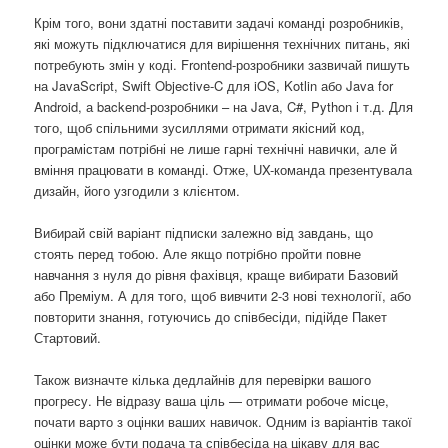
Крім того, вони здатні поставити задачі команді розробників,
які можуть підключатися для вирішення технічних питань, які
потребують змін у коді. Frontend-розробники зазвичай пишуть
на JavaScript, Swift Objective-C для iOS, Kotlin або Java for
Android, а backend-розробники – на Java, C#, Python і т.д. Для
того, щоб спільними зусиллями отримати якісний код,
програмістам потрібні не лише гарні технічні навички, але й
вміння працювати в команді. Отже, UX-команда презентувала
дизайн, його узгодили з клієнтом.
Вибирай свій варіант підписки залежно від завдань, що
стоять перед тобою. Але якщо потрібно пройти повне
навчання з нуля до рівня фахівця, краще вибирати Базовий
або Преміум. А для того, щоб вивчити 2-3 нові технології, або
повторити знання, готуючись до співбесіди, підійде Пакет
Стартовий.
Також визначте кілька дедлайнів для перевірки вашого
прогресу. Не відразу ваша ціль — отримати робоче місце,
почати варто з оцінки ваших навичок. Одним із варіантів такої
оцінки може бути подача та співбесіда на цікаву для вас