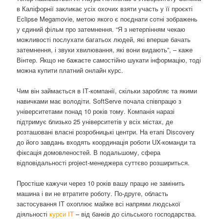
в Каліфорнії закликає усіх охочих взяти участь у її проєкті
Eclipse Megamovie, метою якого є поєднати сотні зображень
у єдиний фільм про затемнення. “Я з нетерпінням чекаю
можливості послухати багатьох людей, які вперше бачать
затемнення, і звуки хвилювання, які вони видають”, – каже
Вінтер. Якщо не бажаєте самостійно шукати інформацію, тоді
можна купити платний онлайн курс.
Чим він займається в ІТ-компанії, скільки заробляє та якими
навичками має володіти. SoftServe почала співпрацю з
університетами понад 10 років тому. Компанія наразі
підтримує близько 25 університетів у всіх містах, де
розташовані власні розробницькі центри. На етапі Discovery
до його завдань входять координація роботи UX-команди та
фіксація домовленостей. В подальшому, сфера
відповідальності project-менеджера суттєво розшириться.
Простіше кажучи через 10 років вашу працю не замінить
машина і ви не втратите роботу. По-друге, область
застосування IT охоплює майже всі напрями людської
діяльності
курси IT
– від банків до сільського господарства.