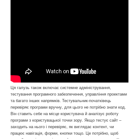
Ця галузь також включає системне адміністрування,
тестування програмного забезпечення, управління проектами
та багато інших напрямків. Тестувальник-початківець
перевіряє програми вручну, для цього не потрібно знати код.
Він ставить себе на місце користувача й аналізує роботу
програми з користувацької точки зору. Якщо тестує сайт –
заходить на нього і перевіряє, як виглядає контент, чи
працює навігація, форми, кнопки тощо. Це потрібно, щоб