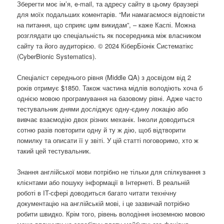
Зберегти моє ім’я, e-mail, та адресу сайту в цьому браузері
для моїх подальших коментарів. “Ми намагаємося відповісти
на питання, що сприяє цим викидам”, – каже Каспі. Можна
розглядати цю спеціальність як посередника між власником
сайту та його аудиторією. © 2024 КіберБіонік Систематікс
(CyberBionic Systematics).
Спеціаліст середнього рівня (Middle QA) з досвідом від 2
років отримує $1850. Також частина мідлів володіють хоча б
однією мовою програмування на базовому рівні. Адже часто
тестувальник днями досліджує одну-єдину локацію або
вивчає взаємодію двох різних механік. Інколи доводиться
сотню разів повторити одну й ту ж дію, щоб відтворити
помилку та описати її у звіті. У цій статті поговоримо, хто ж
такий цей тестувальник.
Знання англійської мови потрібно не тільки для спілкування з
клієнтами або пошуку інформації в Інтернеті. В реальній
роботі в IT-сфері доводиться багато читати технічну
документацію на англійській мові, і це зазвичай потрібно
робити швидко. Крім того, рівень володіння іноземною мовою