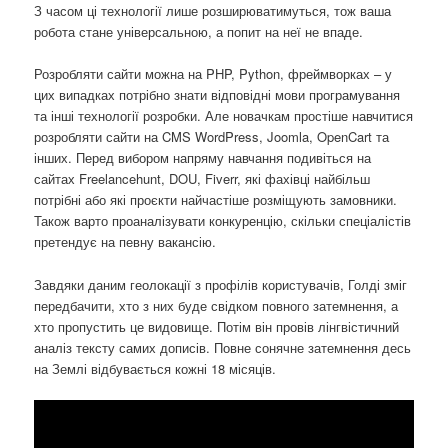
З часом ці технології лише розширюватимуться, тож ваша
робота стане універсальною, а попит на неї не впаде.
Розробляти сайти можна на PHP, Python, фреймворках – у
цих випадках потрібно знати відповідні мови програмування
та інші технології розробки. Але новачкам простіше навчитися
розробляти сайти на CMS WordPress, Joomla, OpenCart та
інших. Перед вибором напряму навчання подивіться на
сайтах Freelancehunt, DOU, Fiverr, які фахівці найбільш
потрібні або які проєкти найчастіше розміщують замовники.
Також варто проаналізувати конкуренцію, скільки спеціалістів
претендує на певну вакансію.
Завдяки даним геолокації з профілів користувачів, Голді зміг
передбачити, хто з них буде свідком повного затемнення, а
хто пропустить це видовище. Потім він провів лінгвістичний
аналіз тексту самих дописів. Повне сонячне затемнення десь
на Землі відбувається кожні 18 місяців.