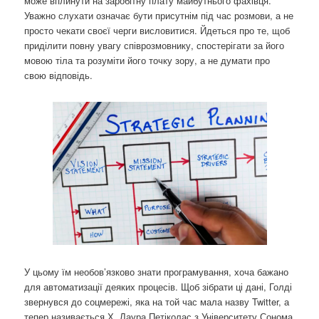
може вплинути на заробітну плату майбутнього фахівця.
Уважно слухати означає бути присутнім під час розмови, а не
просто чекати своєї черги висловитися. Йдеться про те, щоб
приділити повну увагу співрозмовнику, спостерігати за його
мовою тіла та розуміти його точку зору, а не думати про
свою відповідь.
У цьому їм необов’язково знати програмування, хоча бажано
для автоматизації деяких процесів. Щоб зібрати ці дані, Голді
звернувся до соцмережі, яка на той час мала назву Twitter, а
тепер називається Х. Лаура Петіколас з Університету Сонома