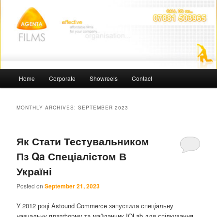
Skip
Skip
Affordable Films
to
to
primary
secondary
content
content
Agenta Films
Main
Home
Corporate
Showreels
Contact
menu
MONTHLY ARCHIVES:
SEPTEMBER 2023
Як Стати Тестувальником
Пз Qa Спеціалістом В
Україні
Posted on
September 21, 2023
У 2012 році Astound Commerce запустила спеціальну
навчальну платформу та майданчик IQLab для спілкування,