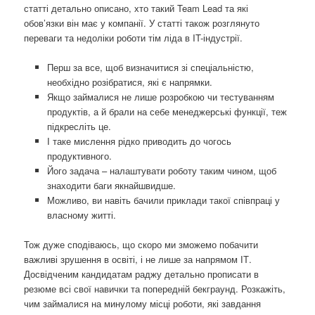
статті детально описано, хто такий Team Lead та які
обов’язки він має у компанії. У статті також розглянуто
переваги та недоліки роботи тім ліда в IT-індустрії.
Перш за все, щоб визначитися зі спеціальністю,
необхідно розібратися, які є напрямки.
Якщо займалися не лише розробкою чи тестуванням
продуктів, а й брали на себе менеджерські функції, теж
підкресліть це.
І таке мислення рідко приводить до чогось
продуктивного.
Його задача – налаштувати роботу таким чином, щоб
знаходити баги якнайшвидше.
Можливо, ви навіть бачили приклади такої співпраці у
власному житті.
Тож дуже сподіваюсь, що скоро ми зможемо побачити
важливі зрушення в освіті, і не лише за напрямом ІТ.
Досвідченим кандидатам раджу детально прописати в
резюме всі свої навички та попередній бекграунд. Розкажіть,
чим займалися на минулому місці роботи, які завдання