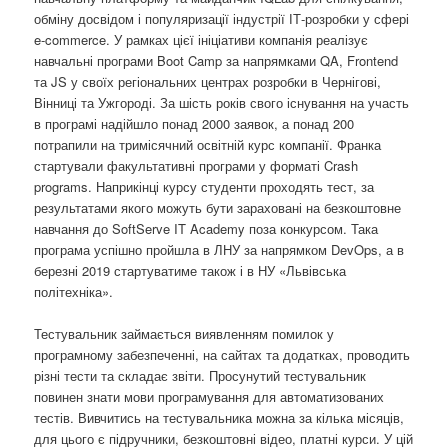
обміну досвідом і популяризації індустрії ІТ-розробки у сфері
e-commerce. У рамках цієї ініціативи компанія реалізує
навчальні програми Boot Camp за напрямками QA, Frontend
та JS у своїх регіональних центрах розробки в Чернігові,
Вінниці та Ужгороді. За шість років свого існування на участь
в програмі надійшло понад 2000 заявок, а понад 200
потрапили на тримісячний освітній курс компанії. Франка
стартували факультативні програми у форматі Crash
programs. Наприкінці курсу студенти проходять тест, за
результатами якого можуть бути зараховані на безкоштовне
навчання до SoftServe IT Academy поза конкурсом. Така
програма успішно пройшла в ЛНУ за напрямком DevOps, а в
березні 2019 стартуватиме також і в НУ «Львівська
політехніка».
Тестувальник займається виявленням помилок у
програмному забезпеченні, на сайтах та додатках, проводить
різні тести та складає звіти. Просунутий тестувальник
повинен знати мови програмування для автоматизованих
тестів. Вивчитись на тестувальника можна за кілька місяців,
для цього є підручники, безкоштовні відео, платні курси. У цій