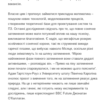
вакансію.
Власне цим і пропонує займатися прикладна математика –
пошуком нових технологій, моделюванням процесів,
створенням теоретичної бази для проектування систем та
ПЗ. Останні дослідження свідчать про те, що повне сонячне
затемнення може мати потужний вплив на нашу психіку,
викликаючи благоговіння. Є надія, що мегафільм розкриє
особливості сонячної корони, такі як струменеві викиди
гарячої плазми, що вибухає навколо Місяця, оскільки різні
люди зніматимуть їх на шляху затемнення. “Мірою
наближення фази повного затемнення вони ставали дедалі
активнішими, – розповідає він. – Прямо на піку затемнення
вони почали спаровуватися, і ми не можемо цього пояснити”.
Адам Гартстоун-Роуз з Університету штату Північна Кароліна
очолює проєкт з вивчення того, як на затемнення реагує дика
природа. На це з нетерпінням чекають не лише звичайні
глядачі, але і вчені, які готують низку експериментів та
досліджень, пише кореспондент ВВС Future Джонатан
О’Каллаган.