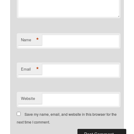
*
Name
*
Email
Website
Save my name, email, and website in this browser for the
next time I comment.