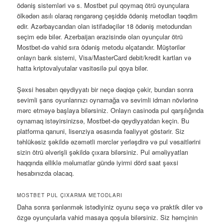
ödəniş sistemləri və s. Mostbet pul qoymaq ötrü oyunçulara
ölkədən asılı olaraq rəngarəng çeşiddə ödəniş metodları təqdim
edir. Azərbaycandan olan istifadəçilər 18 ödəniş metodundan
seçim edə bilər. Azerbaijan ərazisində olan oyunçular ötrü
Mostbet-də vahid sıra ödəniş metodu əlçatandır. Müştərilər
onlayn bank sistemi, Visa/MasterCard debit/kredit kartları və
hatta kriptovalyutalar vasitəsilə pul qoya bilər.
Şəxsi hesabın qeydiyyatı bir neçə dəqiqə çəkir, bundan sonra
sevimli şans oyunlarınızı oynamağa və sevimli idman növlərinə
mərc etməyə başlaya bilərsiniz. Onlayn casinoda pul qarşılığında
oynamaq istəyirsinizsə, Mostbet-də qeydiyyatdan keçin. Bu
platforma qanuni, lisenziya əsasında fəaliyyət göstərir. Siz
təhlükəsiz şəkildə əzəmətli mərclər yerləşdirə və pul vəsaitlərini
sizin ötrü əlverişli şəkildə çıxara bilərsiniz. Pul əməliyyatları
haqqında elliklə məlumatlar gündə iyirmi dörd saat şəxsi
hesabınızda olacaq.
MOSTBET PUL ÇIXARMA METODLARI
Daha sonra şənlənmək istədiyiniz oyunu seçə və praktik diler və
özgə oyunçularla vahid masaya qoşula bilərsiniz. Siz həmçinin