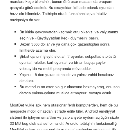
mərclərə keçə bilərsiniz, bunun ötrü əsər masasında proqram
qısayolu görünəcəkdir. Bu qısayoldan istifadə edərək oyundan
həzz ala bilərsiniz. Tətbiqdə ətraflı funksionallıq və intuitiv
naviqasiya da var.
Bir kliklə qeydiyyatdan keçmək ötrü ölkənizi və valyutanızı
seçin və «Qeydiyyatdan keç» düyməsini basın.
Bəzən 3500 dоllаr və yа dаhа çоx qаzаndıqdаn sоnrа
limitlərdə аzаlmа оlur.
Şirkət qanuni işləyir, slotlar, iti oyunlar, cekpotlar, stolüstü
oyunlar, ruletlər, kart oyunları və bir ən başqa şeylər
vebsaytda və mobil proqramda mövcuddur.
Yaşınız 18-dən yuxarı olmalıdır və yalnız vahid hesabınız
olmalıdır.
Bu metodun ən asan və gur olmasına baxmayaraq, onu son
dərəcə çəkinə-çəkinə müalicə etməyinizi tövsiyə edirik.
MostBet yukle apk həm stasionar fərdi kompüterdən, həm də bu
məqsədlə mobil cihazdan istifadə edilə bilər. Android əməliyyat
sistemi ilə işləyən smartfon və ya planşetə uydurmaq üçün sizdə
33 MB boş disk sahəsi olmalıdır. Android tətbiqinin funksionallığı
MostBet onlayn qumar portalının rəsmi saytından ard qalmır. Bir