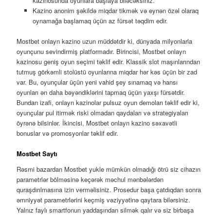
kazinosunda oyunlara başlaya biləcəksiniz.
Kazino anonim şəkildə miqdar tikmək və eynən özəl olaraq
oynamağa başlamaq üçün az fürsət təqdim edir.
Mostbet onlayn kazino uzun müddətdir ki, dünyada milyonlarla
oyunçunu sevindirmiş platformadır. Birincisi, Mostbet onlayn
kazinosu geniş oyun seçimi təklif edir. Klassik slot maşınlarından
tutmuş görkəmli stolüstü oyunlarına miqdar hər kəs üçün bir zad
var. Bu, oyunçular üçün yeni vahid şey sınamaq və hansı
oyunları ən daha bəyəndiklərini tapmaq üçün yaxşı fürsətdir.
Bundan izafi, onlayn kazinolar pulsuz oyun demoları təklif edir ki,
oyunçular pul itirmək riski olmadan qaydaları və strategiyaları
öyrənə bilsinlər. İkincisi, Mostbet onlayn kazino səxavətli
bonuslar və promosyonlar təklif edir.
Mostbet Saytı
Rəsmi bazardan Mostbet yukle mümkün olmadığı ötrü siz cihazın
parametrlər bölməsinə keçərək məchul mənbələrdən
quraşdırılmasına izin verməlisiniz. Prosedur başa çatdıqdan sonra
əmniyyət parametrlərini keçmiş vəziyyətinə qaytara bilərsiniz.
Yalnız faylı smartfonun yaddaşından silmək qalır və siz birbaşa