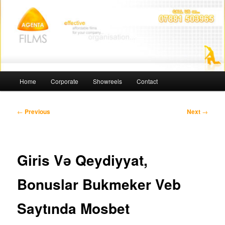
Skip
Affordable Films
to
primary
content
Agenta Films
Main
Home
Corporate
Showreels
Contact
menu
Post
←
Previous
Next
→
navigation
Giris Və Qeydiyyat,
Bonuslar Bukmeker Veb
Saytında Mosbet