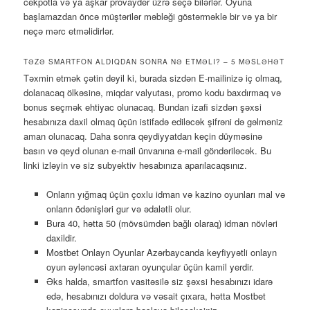
cekpotla və ya aşkar provayder üzrə seçə bilərlər. Oyuna
başlamazdan öncə müştərilər məbləği göstərməklə bir və ya bir
neçə mərc etməlidirlər.
TƏZƏ SMARTFON ALDIQDAN SONRA NƏ ETMƏLI? – 5 MƏSLƏHƏT
Təxmin etmək çətin deyil ki, burada sizdən E-mailinizə iç olmaq,
dolanacaq ölkəsinə, miqdar valyutası, promo kodu baxdırmaq və
bonus seçmək ehtiyac olunacaq. Bundan izafi sizdən şəxsi
hesabınıza daxil olmaq üçün istifadə ediləcək şifrəni də gəlməniz
aman olunacaq. Daha sonra qeydiyyatdan keçin düyməsinə
basın və qeyd olunan e-mail ünvanına e-mail göndəriləcək. Bu
linki izləyin və siz subyektiv hesabınıza aparılacaqsınız.
Onların yığmaq üçün çoxlu idman və kazino oyunları mal və
onların ödənişləri gur və ədalətli olur.
Bura 40, hətta 50 (mövsümdən bağlı olaraq) idman növləri
daxildir.
Mostbet Onlayn Oyunlar Azərbaycanda keyfiyyətli onlayn
oyun əyləncəsi axtaran oyunçular üçün kamil yerdir.
Əks halda, smartfon vasitəsilə siz şəxsi hesabınızı idarə
edə, hesabınızı doldura və vəsait çıxara, hətta Mostbet