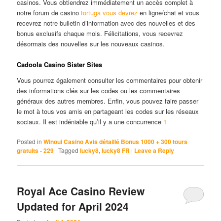
casinos. Vous obtiendrez immédiatement un accès complet à
notre forum de casino
tortuga vous devrez
en ligne/chat et vous
recevrez notre bulletin d’information avec des nouvelles et des
bonus exclusifs chaque mois. Félicitations, vous recevrez
désormais des nouvelles sur les nouveaux casinos.
Cadoola Casino Sister Sites
Vous pourrez également consulter les commentaires pour obtenir
des informations clés sur les codes ou les commentaires
généraux des autres membres. Enfin, vous pouvez faire passer
le mot à tous vos amis en partageant les codes sur les réseaux
sociaux. Il est indéniable qu’il y a une concurrence
1
Posted in
Winoui Casino Avis détaillé Bonus 1000 + 300 tours
gratuits - 229
|
Tagged
lucky8
,
lucky8 FR
|
Leave a Reply
Royal Ace Casino Review
Updated for April 2024