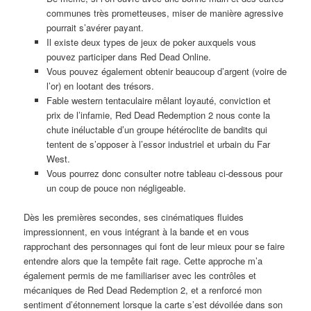
communes très prometteuses, miser de manière agressive
pourrait s’avérer payant.
Il existe deux types de jeux de poker auxquels vous
pouvez participer dans Red Dead Online.
Vous pouvez également obtenir beaucoup d’argent (voire de
l’or) en lootant des trésors.
Fable western tentaculaire mêlant loyauté, conviction et
prix de l’infamie, Red Dead Redemption 2 nous conte la
chute inéluctable d’un groupe hétéroclite de bandits qui
tentent de s’opposer à l’essor industriel et urbain du Far
West.
Vous pourrez donc consulter notre tableau ci-dessous pour
un coup de pouce non négligeable.
Dès les premières secondes, ses cinématiques fluides
impressionnent, en vous intégrant à la bande et en vous
rapprochant des personnages qui font de leur mieux pour se faire
entendre alors que la tempête fait rage. Cette approche m’a
également permis de me familiariser avec les contrôles et
mécaniques de Red Dead Redemption 2, et a renforcé mon
sentiment d’étonnement lorsque la carte s’est dévoilée dans son