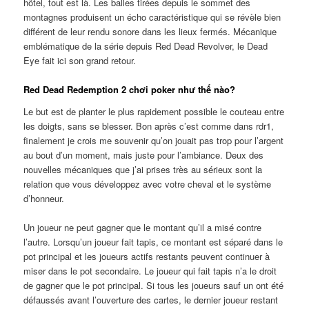
hôtel, tout est là. Les balles tirées depuis le sommet des
montagnes produisent un écho caractéristique qui se révèle bien
différent de leur rendu sonore dans les lieux fermés. Mécanique
emblématique de la série depuis Red Dead Revolver, le Dead
Eye fait ici son grand retour.
Red Dead Redemption 2 chơi poker như thế nào?
Le but est de planter le plus rapidement possible le couteau entre
les doigts, sans se blesser. Bon après c’est comme dans rdr1,
finalement je crois me souvenir qu’on jouait pas trop pour l’argent
au bout d’un moment, mais juste pour l’ambiance. Deux des
nouvelles mécaniques que j’ai prises très au sérieux sont la
relation que vous développez avec votre cheval et le système
d’honneur.
Un joueur ne peut gagner que le montant qu’il a misé contre
l’autre. Lorsqu’un joueur fait tapis, ce montant est séparé dans le
pot principal et les joueurs actifs restants peuvent continuer à
miser dans le pot secondaire. Le joueur qui fait tapis n’a le droit
de gagner que le pot principal. Si tous les joueurs sauf un ont été
défaussés avant l’ouverture des cartes, le dernier joueur restant