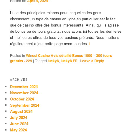
Posted on
April 4, 2024
L’une des principales raisons pour lesquelles les gens
choisissent un type de casino en ligne en particulier est le fait
que ce casino offre des bonus intéressants. Ainsi, qu’il s’agisse
de bonus ou de tours gratuits, nous avons ici toutes les dernières
et meilleures offres de tous vos casinos préférés. Nous mettons
régulièrement à jour cette page avec tous les
1
Posted in
Winoui Casino Avis détaillé Bonus 1000 + 300 tours
gratuits - 229
|
Tagged
lucky8
,
lucky8 FR
|
Leave a Reply
ARCHIVES
December 2024
November 2024
October 2024
September 2024
August 2024
July 2024
June 2024
May 2024