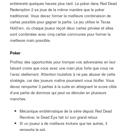
entièrereté quelques heures plus tard. Le poker dans Red Dead
Redemption 2 se joue de la même manière que le poker
traditionnel. Vous devez former la meilleure combinaison de
cartes possible pour gagner la partie. Le jeu utilise le Texas
Hold’em, où chaque joueur reçoit deux cartes privées et elles
sont combinées avec cinq cartes communes pour former la
meilleure main possible.
Poker
Profitez des opportunités pour tromper vos adversaires en leur
faisant croire que vous avez une main plus forte que vous ne
l’avez réellement. Attention toutefois à ne pas abuser de cette
stratégie, car des joueurs malins pourraient vous bluffer. Vous
devez remporter 3 parties à la suite en atteignant le score cible
d’une partie de dominos qui peut se dérouler en plusieurs
manches.
Mécanique emblématique de la série depuis Red Dead
Revolver, le Dead Eye fait ici son grand retour.
Si un joueur a de meilleurs kickers que les autres, il
remporte le pot.