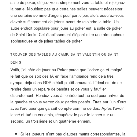
salle de poker, dirigez-vous simplement vers la table et rejoignez
la partie. N’oubliez pas que certaines salles peuvent nécessiter
une certaine somme d’argent pour participer, alors assurez-vous
d’avoir suffisamment de jetons avant de rejoindre la table. Un
autre endroit populaire pour jouer au poker est la salle de poker
de Saint Denis. Cet établissement élégant offre une atmosphère
sophistiquée et de jolies tables de poker.
TROUVER DES TABLES AU CAMP, SAINT VALENTIN OU SAINT-
DENIS
Voilà, j’ai hâte de jouer au Poker parce que j’adore ça et malgré
le fait que ce soit des IA en face l’ambiance rend cela très
sympa, déjà dans RDR c’était plutôt amusant. L’idéal est de se
rendre dans un repaire de bandits et de vous y faufiler
discrètement. Rendez-vous à l’entrée tout au sud pour arriver de
la gauche et vous verrez deux gardes postés. Tirez sur l’un d’eux
avec l’arc pour que ça soit compté comme de dos. Après l’avoir
lancé et tué un ennemis, récupérez-le pour le lancer sur un
second, un troisième et un quatrième ennemi.
Si les joueurs n’ont pas d’autres mains correspondantes, la