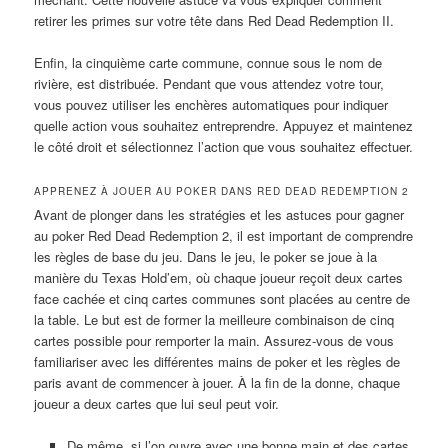
retirer les primes sur votre tête dans Red Dead Redemption II.
Enfin, la cinquième carte commune, connue sous le nom de
rivière, est distribuée. Pendant que vous attendez votre tour,
vous pouvez utiliser les enchères automatiques pour indiquer
quelle action vous souhaitez entreprendre. Appuyez et maintenez
le côté droit et sélectionnez l’action que vous souhaitez effectuer.
APPRENEZ À JOUER AU POKER DANS RED DEAD REDEMPTION 2
Avant de plonger dans les stratégies et les astuces pour gagner
au poker Red Dead Redemption 2, il est important de comprendre
les règles de base du jeu. Dans le jeu, le poker se joue à la
manière du Texas Hold’em, où chaque joueur reçoit deux cartes
face cachée et cinq cartes communes sont placées au centre de
la table. Le but est de former la meilleure combinaison de cinq
cartes possible pour remporter la main. Assurez-vous de vous
familiariser avec les différentes mains de poker et les règles de
paris avant de commencer à jouer. À la fin de la donne, chaque
joueur a deux cartes que lui seul peut voir.
De même, si l’on ouvre avec une bonne main et des cartes