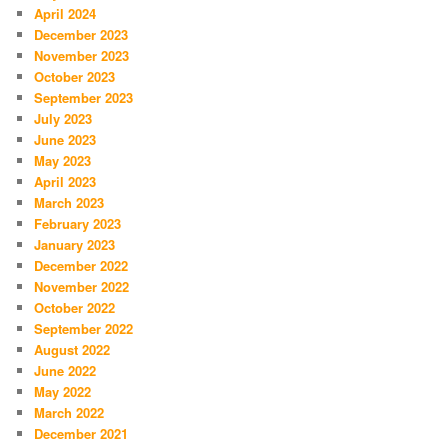
April 2024
December 2023
November 2023
October 2023
September 2023
July 2023
June 2023
May 2023
April 2023
March 2023
February 2023
January 2023
December 2022
November 2022
October 2022
September 2022
August 2022
June 2022
May 2022
March 2022
December 2021