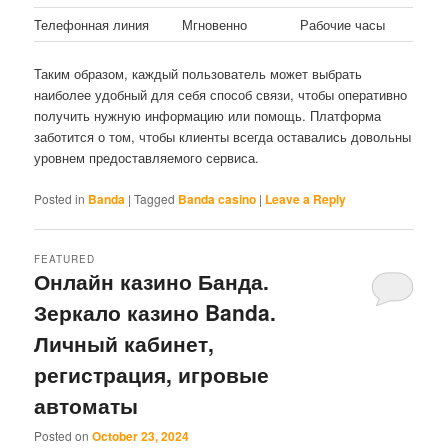
Телефонная линия
Мгновенно
Рабочие часы
Таким образом, каждый пользователь может выбрать
наиболее удобный для себя способ связи, чтобы оперативно
получить нужную информацию или помощь. Платформа
заботится о том, чтобы клиенты всегда оставались довольны
уровнем предоставляемого сервиса.
Posted in
Banda
|
Tagged
Banda casino
|
Leave a Reply
FEATURED
Онлайн казино Банда.
Зеркало казино Banda.
Личный кабинет,
регистрация, игровые
автоматы
Posted on
October 23, 2024