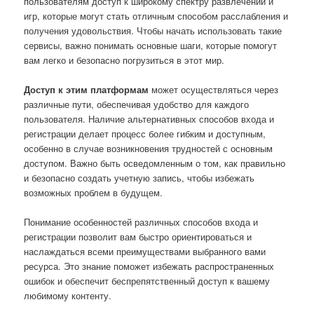
пользователям доступ к широкому спектру развлечений и
игр, которые могут стать отличным способом расслабления и
получения удовольствия. Чтобы начать использовать такие
сервисы, важно понимать основные шаги, которые помогут
вам легко и безопасно погрузиться в этот мир.
Доступ к этим платформам
может осуществляться через
различные пути, обеспечивая удобство для каждого
пользователя. Наличие альтернативных способов входа и
регистрации делает процесс более гибким и доступным,
особенно в случае возникновения трудностей с основным
доступом. Важно быть осведомленным о том, как правильно
и безопасно создать учетную запись, чтобы избежать
возможных проблем в будущем.
Понимание особенностей различных способов входа и
регистрации позволит вам быстро ориентироваться и
наслаждаться всеми преимуществами выбранного вами
ресурса. Это знание поможет избежать распространенных
ошибок и обеспечит беспрепятственный доступ к вашему
любимому контенту.