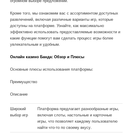
огромном выборе предложений.
Кроме того, мы ознакомим вас с ассортиментом доступных
развлечений, включая различные варианты игр, которые
доступны на платформе. Узнайте, как максимально
эффективно использовать предоставляемые возможности и
какие функции помогут вам сделать процесс игры более
увлекательным и удобным.
Онлайн казино Банда: Обзор и Плюсы
Основные плюсы использования платформы:
Преимущество
Описание
Широкий
Платформа предлагает разнообразные игры,
выбор игр
включая слоты, настольные и карточные
игры, что позволяет каждому пользователю
найти что-то по своему вкусу.