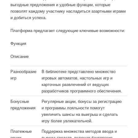
выгодные предложения и удобные функции, которые
позволят каждому участнику насладиться азартными играми
и добиться успеха.
Платформа предлагает следующие ключевые возможности:
Функция
Описание
Разнообразие
В библиотеке представлено множество
игр
игровых автоматов, настольных игр и
карточных развлечений от ведущих
разработчиков программного обеспечения.
Бонусные
Регулярные акции, бонусы за регистрацию
предложения
и программы лояльности помогут
увеличить шансы на выигрыш и сделать
игру более увлекательной.
Платежные
Поддержка множества методов ввода и
опции
вывода средств, включая банковские