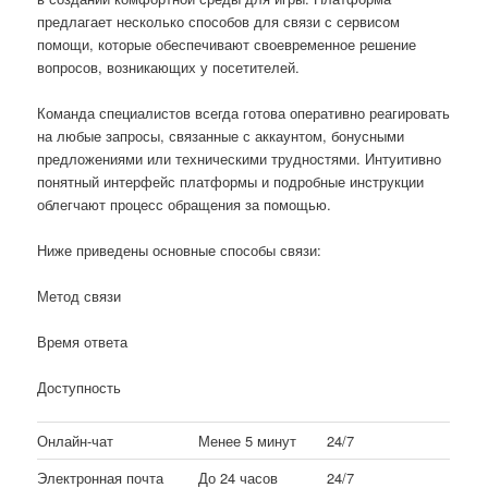
предлагает несколько способов для связи с сервисом
помощи, которые обеспечивают своевременное решение
вопросов, возникающих у посетителей.
Команда специалистов всегда готова оперативно реагировать
на любые запросы, связанные с аккаунтом, бонусными
предложениями или техническими трудностями. Интуитивно
понятный интерфейс платформы и подробные инструкции
облегчают процесс обращения за помощью.
Ниже приведены основные способы связи:
Метод связи
Время ответа
Доступность
Онлайн-чат
Менее 5 минут
24/7
Электронная почта
До 24 часов
24/7