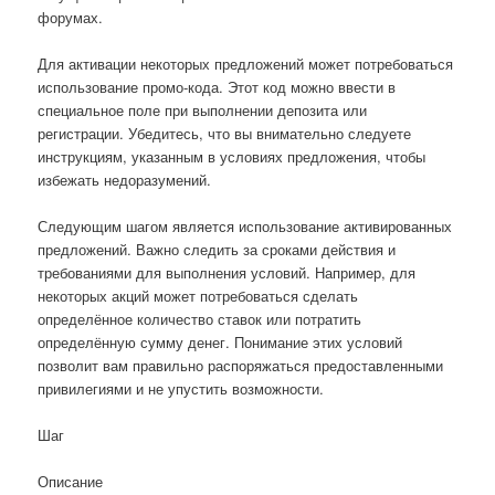
форумах.
Для активации некоторых предложений может потребоваться
использование промо-кода. Этот код можно ввести в
специальное поле при выполнении депозита или
регистрации. Убедитесь, что вы внимательно следуете
инструкциям, указанным в условиях предложения, чтобы
избежать недоразумений.
Следующим шагом является использование активированных
предложений. Важно следить за сроками действия и
требованиями для выполнения условий. Например, для
некоторых акций может потребоваться сделать
определённое количество ставок или потратить
определённую сумму денег. Понимание этих условий
позволит вам правильно распоряжаться предоставленными
привилегиями и не упустить возможности.
Шаг
Описание