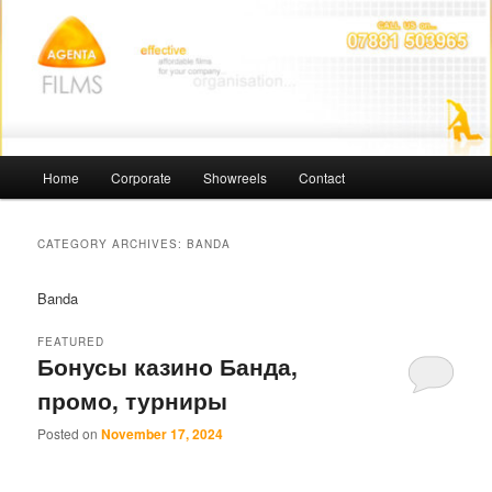
Skip
Skip
Affordable Films
to
to
primary
secondary
content
content
Agenta Films
Main
Home
Corporate
Showreels
Contact
menu
CATEGORY ARCHIVES:
BANDA
Banda
FEATURED
Бонусы казино Банда,
промо, турниры
Posted on
November 17, 2024