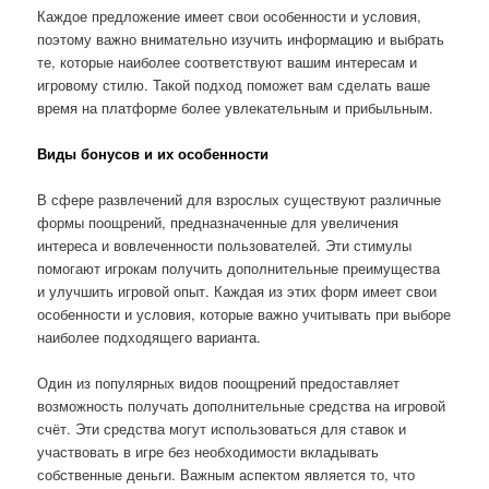
Каждое предложение имеет свои особенности и условия,
поэтому важно внимательно изучить информацию и выбрать
те, которые наиболее соответствуют вашим интересам и
игровому стилю. Такой подход поможет вам сделать ваше
время на платформе более увлекательным и прибыльным.
Виды бонусов и их особенности
В сфере развлечений для взрослых существуют различные
формы поощрений, предназначенные для увеличения
интереса и вовлеченности пользователей. Эти стимулы
помогают игрокам получить дополнительные преимущества
и улучшить игровой опыт. Каждая из этих форм имеет свои
особенности и условия, которые важно учитывать при выборе
наиболее подходящего варианта.
Один из популярных видов поощрений предоставляет
возможность получать дополнительные средства на игровой
счёт. Эти средства могут использоваться для ставок и
участвовать в игре без необходимости вкладывать
собственные деньги. Важным аспектом является то, что