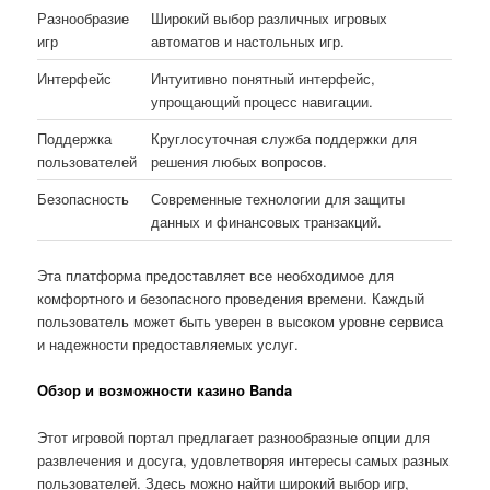
Разнообразие
Широкий выбор различных игровых
игр
автоматов и настольных игр.
Интерфейс
Интуитивно понятный интерфейс,
упрощающий процесс навигации.
Поддержка
Круглосуточная служба поддержки для
пользователей
решения любых вопросов.
Безопасность
Современные технологии для защиты
данных и финансовых транзакций.
Эта платформа предоставляет все необходимое для
комфортного и безопасного проведения времени. Каждый
пользователь может быть уверен в высоком уровне сервиса
и надежности предоставляемых услуг.
Обзор и возможности казино Banda
Этот игровой портал предлагает разнообразные опции для
развлечения и досуга, удовлетворяя интересы самых разных
пользователей. Здесь можно найти широкий выбор игр,