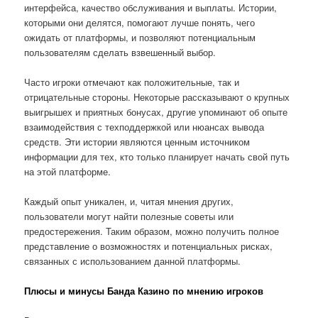
интерфейса, качество обслуживания и выплаты. Истории,
которыми они делятся, помогают лучше понять, чего
ожидать от платформы, и позволяют потенциальным
пользователям сделать взвешенный выбор.
Часто игроки отмечают как положительные, так и
отрицательные стороны. Некоторые рассказывают о крупных
выигрышех и приятных бонусах, другие упоминают об опыте
взаимодействия с техподдержкой или нюансах вывода
средств. Эти истории являются ценным источником
информации для тех, кто только планирует начать свой путь
на этой платформе.
Каждый опыт уникален, и, читая мнения других,
пользователи могут найти полезные советы или
предостережения. Таким образом, можно получить полное
представление о возможностях и потенциальных рисках,
связанных с использованием данной платформы.
Плюсы и минусы Банда Казино по мнению игроков