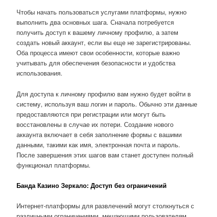
Чтобы начать пользоваться услугами платформы, нужно
выполнить два основных шага. Сначала потребуется
получить доступ к вашему личному профилю, а затем
создать новый аккаунт, если вы еще не зарегистрированы.
Оба процесса имеют свои особенности, которые важно
учитывать для обеспечения безопасности и удобства
использования.
Для доступа к личному профилю вам нужно будет войти в
систему, используя ваш логин и пароль. Обычно эти данные
предоставляются при регистрации или могут быть
восстановлены в случае их потери. Создание нового
аккаунта включает в себя заполнение формы с вашими
данными, такими как имя, электронная почта и пароль.
После завершения этих шагов вам станет доступен полный
функционал платформы.
Банда Казино Зеркало: Доступ без ограничений
Интернет-платформы для развлечений могут столкнуться с
различными ограничениями, мешающими пользователям