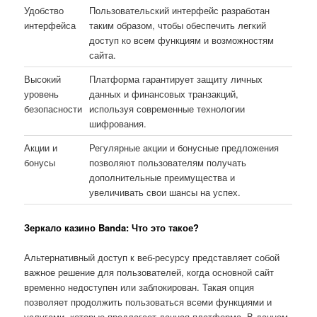
Удобство
Пользовательский интерфейс разработан
интерфейса
таким образом, чтобы обеспечить легкий
доступ ко всем функциям и возможностям
сайта.
Высокий
Платформа гарантирует защиту личных
уровень
данных и финансовых транзакций,
безопасности
используя современные технологии
шифрования.
Акции и
Регулярные акции и бонусные предложения
бонусы
позволяют пользователям получать
дополнительные преимущества и
увеличивать свои шансы на успех.
Зеркало казино Banda: Что это такое?
Альтернативный доступ к веб-ресурсу представляет собой
важное решение для пользователей, когда основной сайт
временно недоступен или заблокирован. Такая опция
позволяет продолжить пользоваться всеми функциями и
услугами, которые предлагает данная платформа. В данном