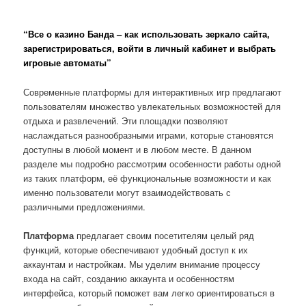
“Все о казино Банда – как использовать зеркало сайта,
зарегистрироваться, войти в личный кабинет и выбрать
игровые автоматы”
Современные платформы для интерактивных игр предлагают
пользователям множество увлекательных возможностей для
отдыха и развлечений. Эти площадки позволяют
наслаждаться разнообразными играми, которые становятся
доступны в любой момент и в любом месте. В данном
разделе мы подробно рассмотрим особенности работы одной
из таких платформ, её функциональные возможности и как
именно пользователи могут взаимодействовать с
различными предложениями.
Платформа
предлагает своим посетителям целый ряд
функций, которые обеспечивают удобный доступ к их
аккаунтам и настройкам. Мы уделим внимание процессу
входа на сайт, созданию аккаунта и особенностям
интерфейса, который поможет вам легко ориентироваться в