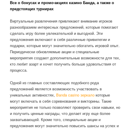
Все о бонусах и промо-акциях казино Банда, а также о
предстоящих турнирах
Виртуальные развлечения привлекают внимание игроков
разнообразием интересных предложений, которые помогают
сделать игру более увлекательной и выгодной. Эти
предложения включают в себя различные привилегии и
подарки, которые могут значительно обогатить игровой опыт.
Периодически обновляемые акции и специальные
мероприятия создают дополнительные возможности для тех,
кто любит азарт и хочет получить больше удовольствия от
процесса.
Одной из главных составляющих подобного рода
предложений является возможность участвовать в
уникальных активностях,
Banda casino зеркало
которые
могут включать в себя соревнования и викторины. Такие
мероприятия не только позволяют проверить свои навыки, но
и получить ценные награды, что делает игру еще более
захватывающей. Кроме того, специальные акции и
предложения могут значительно повысить шансы на успех и