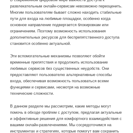
развлекательным онлайн-сервисам невозможно переоценить.
Многим пользователям бывает сложно находить стабильные
пути для входа на любимые площадки, особенно когда
основное направление подвергается блокировкам или
ограничениям. Поэтому возможность использования
дополнительных ресурсов для беспрепятственного доступа
становится особенно актуальной.
Эти вспомогательные механизмы позволяют обойти
временные препятствия и продолжить использование
любимых сервисов без существенных неудобств. Они
предоставляют пользователю альтернативные способы
входа, обеспечивая возможность пользоваться всеми
функциями и сервисами, несмотря на возможные
технические сложности.
В данном разделе мы рассмотрим, какие методы могут
помочь в обходе проблем с доступом, предлагая актуальные
и эффективные решения для комфортного взаимодействия с
вашими онлайн-развлечениями. Мы сосредоточимся на
инструментах и стратегиях, которые помогут вам сохранить