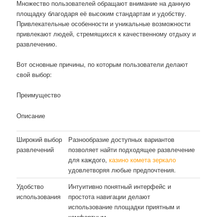
Множество пользователей обращают внимание на данную
площадку благодаря её высоким стандартам и удобству.
Привлекательные особенности и уникальные возможности
привлекают людей, стремящихся к качественному отдыху и
развлечению.
Вот основные причины, по которым пользователи делают
свой выбор:
Преимущество
Описание
Широкий выбор
Разнообразие доступных вариантов
развлечений
позволяет найти подходящее развлечение
для каждого,
казино комета зеркало
удовлетворяя любые предпочтения.
Удобство
Интуитивно понятный интерфейс и
использования
простота навигации делают
использование площадки приятным и
комфортным.