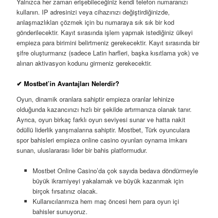
Yalnızca her zaman erişebileceğiniz kendi telefon numaranızı
kullanın. IP adresinizi veya cihazınızı değiştirdiğinizde,
anlaşmazlıkları çözmek için bu numaraya sık sık bir kod
gönderilecektir. Kayıt sırasında işlem yapmak istediğiniz ülkeyi
empieza para birimini belirtmeniz gerekecektir. Kayıt sırasında bir
şifre oluşturmanız (sadece Latin harfleri, başka kısıtlama yok) ve
alınan aktivasyon kodunu girmeniz gerekecektir.
✔ Mostbet’in Avantajları Nelerdir?
Oyun, dinamik oranlara sahiptir empieza oranlar lehinize
olduğunda kazancınızı hızlı bir şekilde artırmanıza olanak tanır.
Ayrıca, oyun birkaç farklı oyun seviyesi sunar ve hatta nakit
ödüllü liderlik yarışmalarına sahiptir. Mostbet, Türk oyunculara
spor bahisleri empieza online casino oyunları oynama imkanı
sunan, uluslararası lider bir bahis platformudur.
Mostbet Online Casino’da çok sayıda bedava döndürmeyle
büyük ikramiyeyi yakalamak ve büyük kazanmak için
birçok fırsatınız olacak.
Kullanıcılarımıza hem maç öncesi hem para oyun içi
bahisler sunuyoruz.