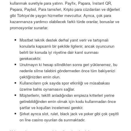
kullanmak suretiyle para yatırın. Payfix, Papara, Instant QR,
Pepara, Paybol, Para tarnsferi, Kripto para cüzdanları ve diğerleri
gibi Türkiye’de yaygın hizmetler mevcuttur. Ayrıca, çok para
kazanmanıza yardımcı olabilecek farklı türde oranlar, bonuslar ve
promosyonlar sunarlar.
Mostbet teknik destek derhal yanıt verir ve tartışmalı
konularla kapsamlı bir şekilde ilgilenir, ancak oyuncunun
belirli bir konuda iyi niyetine dair kanıt sunması
gerekecektir.
Unutmayın ki hesap silindikten sonra geri yüklenemez, bu
nedenle silme talebini göndermeden önce tüm bakiyenizi
çektiğinizden emin olun.
Kullanıcıların çok sayıda spor etkinliği ve müsabakası
üzerine bahis oynamasını sağlar.
Müşterilerin, teklifi anladığından empieza kriterleri yerine
getirebildiğinden emin olmak için kodu kullanmadan önce
şartlar ve koşulları incelemesi gerekir.
Şirket ayrıca slot, rulet, black jack ve poker gibi çok çeşitli
on line casino oyunları da sunmaktadır.