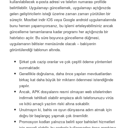
kullanılabilecek e-posta adresi ve telefon numarası profilde
belirtilebilir. Uygulamayı güncellemek, uygulamayı açtığınızda
gelen geliştiricilerin isteği üzerine zaman zaman yürütülen bir
süreçtir. Mostbet indir iOS veya Google android uygulamalarında
bunu hemen yapamıyorsanız, bu işlemi erteleyebilirsiniz ancak
güncelleme tamamlanana kadar programı her açtığınızda bir
hatırlatıcı açılır. Bu süre boyunca güncelleme düğmesi,
uygulamanın bêtisier menüsünde olacak – bakiyenin
görüntülendiği tablonun altında.
Şirket çok cazip oranlar ve çok çeşitli ödeme yöntemleri
sunmaktadır.
Genellikle doğrulama, daha önce yapılan mevduatlardan
birkaç kat daha büyük bir miktarın ödenmesi istendiğinde
yapılır.
Ancak, APK dosyalarını resmi olmayan web sitelerinden
indirmek tehlikeli olabilir empieza akıllı telefonunuzu virüs
ve kötü amaçlı yazılım riski altına sokabilir.
Unutmayın ki, bahis ve oyun dünyasına adım atmak için
doğru bir başlangıç yapmak çok önemlidir.
Promosyon kodları yalnızca belirli spor bahisleri hizmetleri
için geçerli olabilir, bu nedenle kullanmadan önce gerekirse