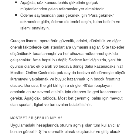
Aşağıda, söz konusu bahis şirketinin gerçek
müşterilerinden gelen referanslar yer almaktadır.
Ödeme sayfasından para çekmek için “Para çekmek”
sekmesine gidin, ödeme sistemini seçin, tutarı belirtin ve
işlemi onaylayın.
Curaçao lisansı, operatörün güvenlik, adalet, dürüstlük ve diğer
önemli faktörlerde katı standartlara uymasını sağlar. Site tabletler
düşünülerek tasarlanmıştır ve her cihazda mükemmel şekilde
çalışacaktır. Ama hepsi bu değil; Sadece katıldığınızda, yeni bir
oyuncu olarak ek olarak 30 bedava dönüş daha kazanacaksınız!
Mostbet Online Casino’da çok sayıda bedava döndürmeyle büyük
ikramiyeyi yakalamak ve büyük kazanmak için birçok fırsatınız
olacak. Bonusu, the girl biri için a single. 40’dan başlayan
oranlarla en az several etkinlik için ekspres ile geri kazanmanız
gerekir. Aşağıdaki tabloda, Most bet çevrimiçi bahis için mevcut
olan sporları, ligleri ve turnuvaları bulabilirsiniz.
MOSTBET ERIŞEBILIR MIYIM?
Uygulamadaki hesaplarında oturum açmış olan tüm kullanıcılar
bunları görebilir. Şifre otomatik olarak oluşturulur ve giriş olarak