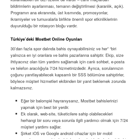
bildirimlerin ayarlanması, temanın değiştirilmesi (karanlık, açık).
Programın ana ekranında, üst kısmında, promosyonlar,
ikramiyeler ve turnuvalarla birlikte önemli spor etkinliklerinin
duyurulduğu bir rotasyon bloğu vardır.
Türkiye’deki Mostbet Online Oyunları
30’dan fazla spor dalında bahis oynayabilirsiniz ve her” “biri
yalnızca en iyi oranlara ve bahis pazarlarına sahiptir. Ekip, size
ihtiyacınız olan tüm yardımı sağlamak için canlı sohbet, e-posta
ve telefon aracılığıyla 7/24 hizmetinizdedir. Ayrıca, sorularınızın
çoğunu yanıtlayabilecek kapsamlı bir SSS bölümüne sahiptirler,
böylece müşteri hizmetleri ekibinden bir yanıt beklemek zorunda
kalmazsınız.
Eğer bir balompié hayranıysanız, Mostbet bahislerinizi
yapmak için best bir yerdir.
Ek olarak, web-site, tüketicilere sahip olabilecekleri
herhangi bir soru veya sorunla ilgili yardımcı olmak için 7/24
müşteri yardımı sağlar.
Şirket iOS ve Google android cihazlar için bir mobil