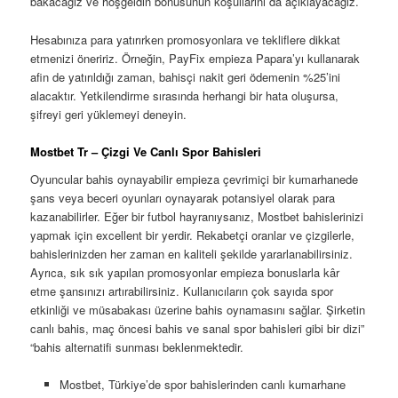
bakacağız ve hoşgeldin bonusunun koşullarını da açıklayacağız.
Hesabınıza para yatırırken promosyonlara ve tekliflere dikkat
etmenizi öneririz. Örneğin, PayFix empieza Papara’yı kullanarak
afin de yatırıldığı zaman, bahisçi nakit geri ödemenin %25’ini
alacaktır. Yetkilendirme sırasında herhangi bir hata oluşursa,
şifreyi geri yüklemeyi deneyin.
Mostbet Tr – Çizgi Ve Canlı Spor Bahisleri
Oyuncular bahis oynayabilir empieza çevrimiçi bir kumarhanede
şans veya beceri oyunları oynayarak potansiyel olarak para
kazanabilirler. Eğer bir futbol hayranıysanız, Mostbet bahislerinizi
yapmak için excellent bir yerdir. Rekabetçi oranlar ve çizgilerle,
bahislerinizden her zaman en kaliteli şekilde yararlanabilirsiniz.
Ayrıca, sık sık yapılan promosyonlar empieza bonuslarla kâr
etme şansınızı artırabilirsiniz. Kullanıcıların çok sayıda spor
etkinliği ve müsabakası üzerine bahis oynamasını sağlar. Şirketin
canlı bahis, maç öncesi bahis ve sanal spor bahisleri gibi bir dizi”
“bahis alternatifi sunması beklenmektedir.
Mostbet, Türkiye’de spor bahislerinden canlı kumarhane