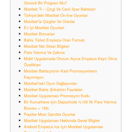
Güvenli Bir Program Mu?
Mostbet Tr – Çizgi Ve Canlı Spor Bahisleri
Türkiye’deki Mostbet On-line Oyunları
Mostbet’te Çizgiler Ve Oranlar
En İyi̇ Mostbet Oyunlari
Mostbet Bonusları
Bahis Türleri Empieza Oran Formatı
Mostbet Net Sitesi Bilgileri
Para Yatırma Ve Çekme
Mobil Uygulamada Oturum Açma Empieza Kayıt Olma
Özellikleri
Mostbet Bahisçisinin Karlı Promosyonlarını
Kaçırmayın:
Mostbet’teki Oyun Sağlayıcıları
Mostbet Bahis Şirketinin Faydaları
Mostbet Uygulaması Promosyon Kodu
Bir Kumarhane Için Depozitoda %100 Ilk Para Yatırma
Bonusu + 15fs
Popüler Most Gamble Oyunlar
Mostbet Uygulaması Hakkında Genel Bilgiler
Android Empieza Ios Için Mostbet Uygulaması