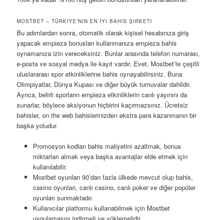
MOSTBET – TÜRKIYE’NIN EN İYI BAHIS ŞIRKETI
Bu adımlardan sonra, otomatik olarak kişisel hesabınıza giriş
yapacak empieza bonusları kullanmanıza empieza bahis
oynamanıza izin vereceksiniz. Bunlar arasında telefon numarası,
e-posta ve sosyal medya ile kayıt vardır. Evet, Mostbet’te çeşitli
uluslararası spor etkinliklerine bahis oynayabilirsiniz. Buna
Olimpiyatlar, Dünya Kupası ve diğer büyük turnuvalar dahildir.
Ayrıca, belirli sporların empieza etkinliklerin canlı yayınını da
sunarlar, böylece aksiyonun hiçbirini kaçırmazsınız. Ücretsiz
bahisler, on the web bahislerinizden ekstra para kazanmanın bir
başka yoludur.
Promosyon kodları bahis maliyetini azaltmak, bonus
miktarları almak veya başka avantajlar elde etmek için
kullanılabilir.
Mostbet oyunları 90’dan fazla ülkede mevcut olup bahis,
casino oyunları, canlı casino, canlı poker ve diğer popüler
oyunları sunmaktadır.
Kullanıcılar platformu kullanabilmek için Mostbet
uygulamasını indirmeli ve yüklemelidir.