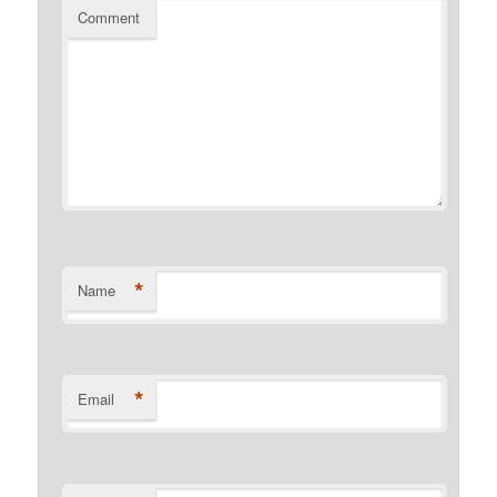
Comment
*
Name
*
Email