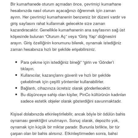
Bir kumarhanede oturum açmadan önce, çevrimiçi kumarhane
hesabınızda nasıl oturum açacağınızı öğrenmek için zaman
ayırın. Her çevrimiçi kumarhanenin benzersiz bir düzeni vardır ve
giriş sayfasını rahat kullanmak gelecekte size zaman
kazandıracaktır. Genellikle kumarhanenin ana sayfasının sağ üst
köşesinde bulunan “Oturum Aç” veya “Giriş Yap” düğmesini
arayın. Giriş özelliğinin konumunu bilerek, oynamak istediğiniz
zaman hesabınıza hızlı bir şekilde erişebilirsiniz.
Para çekme için istediğiniz bineği” “girin ve ‘Gönder’i
tıklayın.
Kullanıcılar, kazançlarını güvenli ve hızlı bir şekilde
çekebilmek için çeşitli yöntemler kullanabilirler.
Bağlantı, cihazınıza ücretsiz olarak gönderilecektir.
Bu düşünceye sahip olan kişiler, PinCo kültürünün kadınları
sadece estetik objeler olarak gösterdiğini savunmaktadır.
Kişisel dolabınızda etkinleştirilebilir, ancak böyle bir ödülün bahis
oynaması gerektiğini unutmayın. Sonuç olarak, depozito yok,
oynamak için küçük bir miktar paradır. Bununla birlikte, bir tür
çarpan olan bir bahis alırsınız. Etkinleştirmeden sonra, bahsi