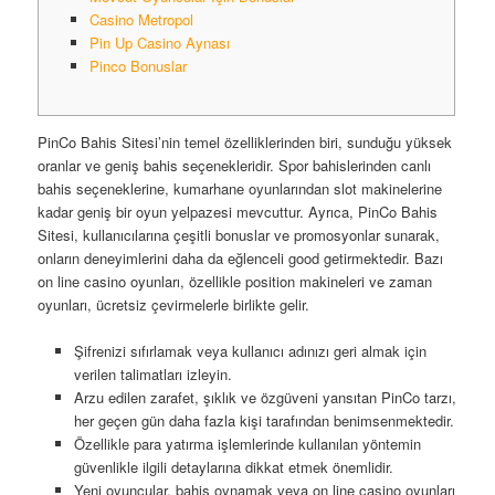
Casino Metropol
Pin Up Casino Aynası
Pinco Bonuslar
PinCo Bahis Sitesi’nin temel özelliklerinden biri, sunduğu yüksek
oranlar ve geniş bahis seçenekleridir. Spor bahislerinden canlı
bahis seçeneklerine, kumarhane oyunlarından slot makinelerine
kadar geniş bir oyun yelpazesi mevcuttur. Ayrıca, PinCo Bahis
Sitesi, kullanıcılarına çeşitli bonuslar ve promosyonlar sunarak,
onların deneyimlerini daha da eğlenceli good getirmektedir. Bazı
on line casino oyunları, özellikle position makineleri ve zaman
oyunları, ücretsiz çevirmelerle birlikte gelir.
Şifrenizi sıfırlamak veya kullanıcı adınızı geri almak için
verilen talimatları izleyin.
Arzu edilen zarafet, şıklık ve özgüveni yansıtan PinCo tarzı,
her geçen gün daha fazla kişi tarafından benimsenmektedir.
Özellikle para yatırma işlemlerinde kullanılan yöntemin
güvenlikle ilgili detaylarına dikkat etmek önemlidir.
Yeni oyuncular, bahis oynamak veya on line casino oyunları