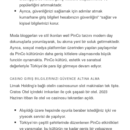
popülerliğini artırmaktadır.
Ayrıca, güvenliğinizi sağlamak için adımlar atmak
kumarhane giriş bilgileri hesabınızın güvenliğini” “sağlar ve
kişisel bilgilerinizi korur.
Moda bloggerları ve stil ikonları weil PinCo tarzını modern day
dokunuşlarla yorumlayarak, bu akıma yeni bir soluk getirmektedir.
Ayrıca, sosyal medya platformları üzerinden yapılan paylaşımlar
da PinCo kültürünün daha geniş kitlelere ulaşmasında büyük
función oynamakta. PinCo kültürü, estetik ve sanatsal
değerleriyle Türkiye’de para ilgi görmeye devam ediyor.
CASINO GIRIŞ BILGILERINIZI GÜVENCE ALTINA ALMA
Limak Holding’e bağlı otelin casinosunun slot makinaları tek tipte.
Cratos Otel içindeki imkanları ile çok şaşaalı bir otel. 2023
Haziran itibarı ile otel ve casinosu tekrardan açıldı.
Alışıldığı üzere hepsinde oyunla beraber istediğiniz içki ve
yiyecek servisi de yapılıyor.
Türkiye’nin çeşitli şehirlerinde düzenlenen PinCo etkinlikleri
ve yarışmalar, bu kültürün ne kadar geniş bir yelpazeye