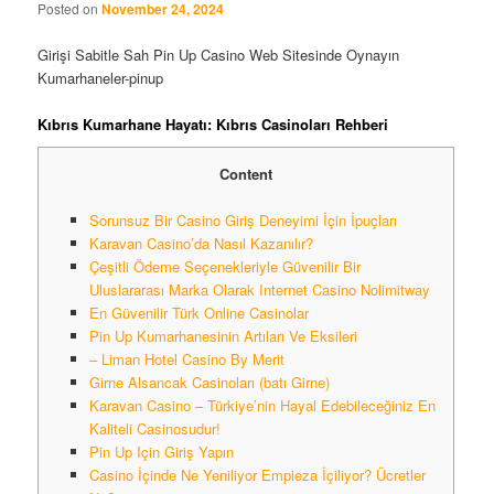
Posted on
November 24, 2024
Girişi Sabitle Sah Pin Up Casino Web Sitesinde Oynayın
Kumarhaneler-pinup
Kıbrıs Kumarhane Hayatı: Kıbrıs Casinoları Rehberi
Content
Sorunsuz Bir Casino Giriş Deneyimi İçin İpuçları
Karavan Casino’da Nasıl Kazanılır?
Çeşitli Ödeme Seçenekleriyle Güvenilir Bir
Uluslararası Marka Olarak Internet Casino Nolimitway
En Güvenilir Türk Online Casinolar
Pin Up Kumarhanesinin Artıları Ve Eksileri
– Liman Hotel Casino By Merit
Girne Alsancak Casinoları (batı Girne)
Karavan Casino – Türkiye’nin Hayal Edebileceğiniz En
Kaliteli Casinosudur!
Pin Up Için Giriş Yapın
Casino İçinde Ne Yeniliyor Empieza İçiliyor? Ücretler