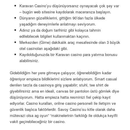
Karavan Casino’yu düşünüyorsanız oynayacak çok şey var
– bugün web sitesine kaydolarak maceranıza başlayın.
Dünyanın güzelliklerini, gittiğim 90’dan fazla ülkede
yaşadığım deneyimlerle anlatmayı seviyorum.
Adınız ya da doğum tarihiniz gibi kolayca tahmin
edilebilecek bilgileri kullanmaktan kaçının.
Merkezden (Girne) dakikalık araç mesafesinde olan 3 büyük
otel casinoları aşağıdaki gibi.
Kaydolduğunuzda bir Karavan casino para yatırma bonusu
alabilirsiniz.
Gidebildiğim her yere gitmeye çalışıyor, öğrenebildiğim kadar
öğreniyor empieza bildiklerimi sizlere anlatıyorum. Smart casual
denilen tarzla da casinoya giriş yapabilir; stuhl, tee shirt de
giyebilirsiniz ama en ideali, canvas bir pantolon üstü gömlek diye
düşünüyorum. Hatta empieza hatta resminizi fiel çekip kayıt
ediyorlar. Casino kuralları, online casino personeli ile iletişim ve
güvenlik başlıca faktörlerdir. Savoy Casino’su kitle olarak daha
mütevazi olsa ag oyun” “makinelerinin farklılığı ile oldukça keyifli
vakit geçirebileceğiniz bir casino.