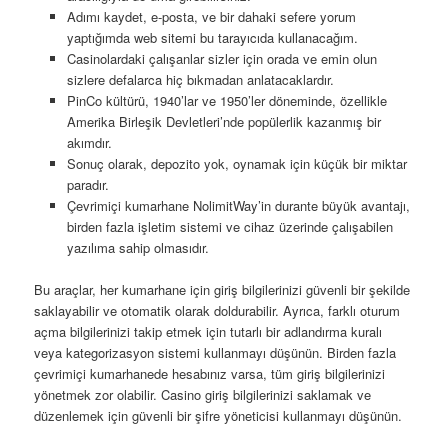
Adımı kaydet, e-posta, ve bir dahaki sefere yorum
yaptığımda web sitemi bu tarayıcıda kullanacağım.
Casinolardaki çalışanlar sizler için orada ve emin olun
sizlere defalarca hiç bıkmadan anlatacaklardır.
PinCo kültürü, 1940’lar ve 1950’ler döneminde, özellikle
Amerika Birleşik Devletleri’nde popülerlik kazanmış bir
akımdır.
Sonuç olarak, depozito yok, oynamak için küçük bir miktar
paradır.
Çevrimiçi kumarhane NolimitWay’in durante büyük avantajı,
birden fazla işletim sistemi ve cihaz üzerinde çalışabilen
yazılıma sahip olmasıdır.
Bu araçlar, her kumarhane için giriş bilgilerinizi güvenli bir şekilde
saklayabilir ve otomatik olarak doldurabilir. Ayrıca, farklı oturum
açma bilgilerinizi takip etmek için tutarlı bir adlandırma kuralı
veya kategorizasyon sistemi kullanmayı düşünün. Birden fazla
çevrimiçi kumarhanede hesabınız varsa, tüm giriş bilgilerinizi
yönetmek zor olabilir. Casino giriş bilgilerinizi saklamak ve
düzenlemek için güvenli bir şifre yöneticisi kullanmayı düşünün.