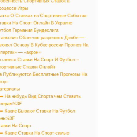
собенность Спортивных Ставок а
роцессе Игры
ратко О Ставках на Спортивные События
ставки На Спорт Онлайн В Украине
утбол Германия Бундеслига
танкович Облегчил разрешить Дзюбе —
агонял Основу В Кубке россии Прогноз На
спартак» — «акрон»
ытаемся Ставки На Спорт И Футбол –
портивные Ставки Онлайн
де Публикуются Бесплатные Прогнозы На
порт
атериалы
➦ На нибудь Вид Спорта чем Ставить
зерам%3F
➦ Какие Бывают Ставки На Футбол
ень%3F
тавки На Спорт
➦ Какие Ставки На Спорт самые