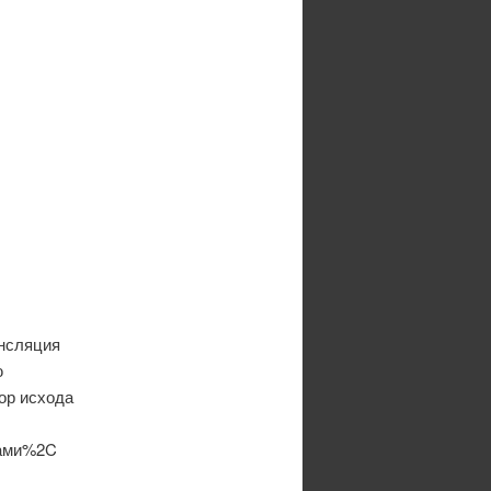
ансляция
ю
ор исхода
рами%2C