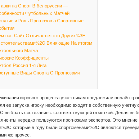
тавки на Спорт В белоруссии —
собенности Футбольных Матчей
онятие и Роль Прогнозов а Спортивные
обытия
ем нас Сайт Отличается ото Других%3F
бстоятельствами%2C Влияющие На итогом
утбольного Матча
ысокие Коэффициенты
утбол Россия 1-я Лига
оступные Виды Спорта С Прогнозами
еживания игрового процесса участникам предложили онлайн тр
ля ее запуска игроку необходимо входят в собственную учетну
C выбрать состязание с соответствующей отметкой. Делая выб
клиенты нередко пользуются прогнозами экспертов. Это мнение
а%2C которые в году были спортсменами%2C являются трене
ами же прочее.