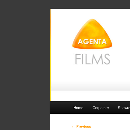
Skip
Affordable Films
to
primary
Agenta Films
content
Main
Home
Corporate
Showre
menu
Post
←
Previous