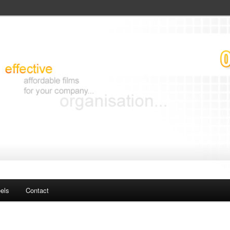
els
Contact