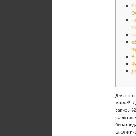
С
О
П
С
Ч
о
Ф
В
Ф
Д
Для отсл
матчей. Д
запись%2
события 
бипатрид
аналитик