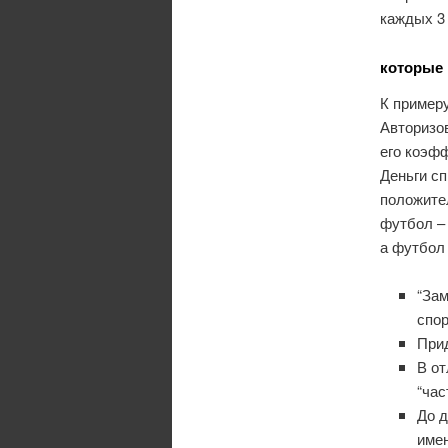
каждых 3 
которые 
К пример
Авторизо
его коэф
Деньги сп
положите
футбол –
а футбол
“Зам
спо
Прид
В от
“час
До д
име