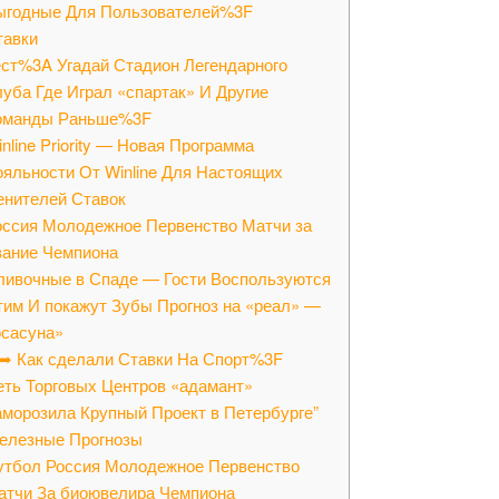
ыгодные Для Пользователей%3F
тавки
ест%3A Угадай Стадион Легендарного
луба Где Играл «спартак» И Другие
оманды Раньше%3F
nline Priority — Новая Программа
ояльности От Winline Для Настоящих
енителей Ставок
оссия Молодежное Первенство Матчи за
вание Чемпиона
ливочные в Спаде — Гости Воспользуются
тим И покажут Зубы Прогноз на «реал» —
осасуна»
➦ Как сделали Ставки На Спорт%3F
еть Торговых Центров «адамант»
аморозила Крупный Проект в Петербурге”
елезные Прогнозы
утбол Россия Молодежное Первенство
атчи За биоювелира Чемпиона