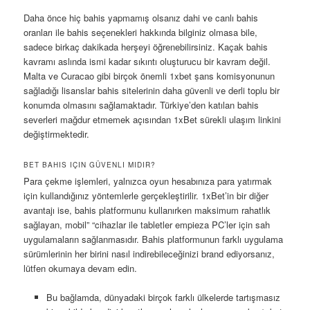
Daha önce hiç bahis yapmamış olsanız dahi ve canlı bahis
oranları ile bahis seçenekleri hakkında bilginiz olmasa bile,
sadece birkaç dakikada herşeyi öğrenebilirsiniz. Kaçak bahis
kavramı aslında ismi kadar sıkıntı oluşturucu bir kavram değil.
Malta ve Curacao gibi birçok önemli 1xbet şans komisyonunun
sağladığı lisanslar bahis sitelerinin daha güvenli ve derli toplu bir
konumda olmasını sağlamaktadır. Türkiye’den katılan bahis
severleri mağdur etmemek açısından 1xBet sürekli ulaşım linkini
değiştirmektedir.
BET BAHIS IÇIN GÜVENLI MIDIR?
Para çekme işlemleri, yalnızca oyun hesabınıza para yatırmak
için kullandığınız yöntemlerle gerçekleştirilir. 1xBet’in bir diğer
avantajı ise, bahis platformunu kullanırken maksimum rahatlık
sağlayan, mobil” “cihazlar ile tabletler empieza PC’ler için sah
uygulamaların sağlanmasıdır. Bahis platformunun farklı uygulama
sürümlerinin her birini nasıl indirebileceğinizi brand ediyorsanız,
lütfen okumaya devam edin.
Bu bağlamda, dünyadaki birçok farklı ülkelerde tartışmasız