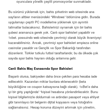
oyunculara yönelik çeşitli promosyonlar sunmaktadır.
Bu sürümü yüklemek için, bahis şirketinin web sitesinde ana
sayfanın altbier menüsündeki “Windows” bölümüne gidin. Burada
uygulamayı çeşitli PC modellerine yüklemek için ayrıntılı
talimatlar bulacaksınız. Bahislerinizi oynamak için bir bahis
şubesi aramanıza gerek yok. Canlı spor bahisleri yapabilir ve
1xbet. possuindo web sitesinde çevrimiçi olarak büyük ikramiyeyi
kazanabilirsiniz. Ancak, çevrimiçi spor bahisleri empieza online
casinolar yasaldır ve Gençlik ve Spor Bakanlığı tarafından
düzenlenir. Türkler tutkulu futbol taraftarlarıdır, bu da ülkede çok
sayıda spor bahis hayranı olduğu anlamına gelir.
Canli Bahis Maç Esnasında Spor Bahisleri
Başarılı olursa, bakiyeden daha önce çekilen para hesaba iade
edilecektir. Kazanılan miktar bunlara eklenecektir (beta
büyüklüğüne ve coupon katsayısına bağlı olarak). 1xBet’e daha
iyi bir giriş yaptığında” “kişisel hesabına yönlendirilecektir. Bunu
kişisel bilgilerinizle doldurmalı ve ardından pasaport veya ehliyet
gibi tanımlayıcı bir belgenin dijital kopyasını veya fotoğrafını
sağlamalısınız. Hesap koruma düzeyini artırmak için yönetim,