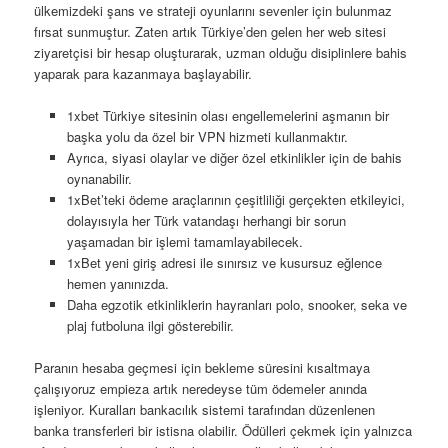
ülkemizdeki şans ve strateji oyunlarını sevenler için bulunmaz
fırsat sunmuştur. Zaten artık Türkiye’den gelen her web sitesi
ziyaretçisi bir hesap oluşturarak, uzman olduğu disiplinlere bahis
yaparak para kazanmaya başlayabilir.
1xbet Türkiye sitesinin olası engellemelerini aşmanın bir
başka yolu da özel bir VPN hizmeti kullanmaktır.
Ayrıca, siyasi olaylar ve diğer özel etkinlikler için de bahis
oynanabilir.
1xBet’teki ödeme araçlarının çeşitliliği gerçekten etkileyici,
dolayısıyla her Türk vatandaşı herhangi bir sorun
yaşamadan bir işlemi tamamlayabilecek.
1xBet yeni giriş adresi ile sınırsız ve kusursuz eğlence
hemen yanınızda.
Daha egzotik etkinliklerin hayranları polo, snooker, seka ve
plaj futboluna ilgi gösterebilir.
Paranın hesaba geçmesi için bekleme süresini kısaltmaya
çalışıyoruz empieza artık neredeyse tüm ödemeler anında
işleniyor. Kuralları bankacılık sistemi tarafından düzenlenen
banka transferleri bir istisna olabilir. Ödülleri çekmek için yalnızca