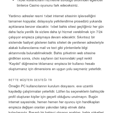
binlerce Casino oyununu fark edeceksiniz.
Yardımcı adresler resmi 1xbet internet sitesinin işlevselliğini
tamamen kopyalar, dolayısıyla yetkilendirme prosedürü yukarıda
açıklanana benzer olacaktır. 1xbet bahis sitesi geçtiğimiz her gün
daha fazla yenilik ile sizlere daha iyi hizmet verebilmek için 7/24
çalışıyor empieza çalışmaya devam edecektir. Sıkıntısız bir
sistemde faaliyet gösteren bahis siteleri de yenilenen adresleriyle
alakalı kullanıcılarına mail ve text gibi yöntemlerle bilgi
aktarımında bulunabilmektedir. Bahis şirketinin web sitesine
girdikten sonra, choix sayfanın üst kısmındaki yeşil renkli
“Kaydol” düğmesine tıklamanız empieza bir kullanıcı hesabı
oluşturmanız için dimensions en uygun yolu seçmeniz yeterlidir.
BET’TE MÜŞTERI DESTEĞI TR
Örneğin PC kullanıcılarının kurulum dosyasını. exe uzantılı
kaydedip çalıştırmaları yeterlidir. Lütfen bu seçeneklerin bahisçide
profil oluşturan kişiler için geçerli olduğunu unutmayın. Bugün
internet sayesinde, hemen hemen her oyuncu için handikapları
empieza değişen oranları yakından takip etmek daha
kolaylasmıtır. Başarılı bir bahisçi olmanın anahtarı, bahis şirketleri