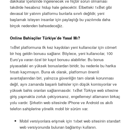
dakikalar içerisinde ingeienecek ve hiçbir sorun olmaması
takdirde hesabınız hidup hale gelecektir. Elbetteki 1xBet gibi
devasal bir yatırım platformu bunlarla sınırlı değildir, yeni
başlamak isteyen insanlar için paylaştığı bu yazılımda daha
birçok nedenden bahsedeceğiz.
Online Bahisçiler Türkiye’de Yasal Mı?
1xBet platformuna ilk kez kaydolan yeni kullanıcılar için cömert
bir hoş geldin bonusu sağlanır. Böylece, yeni kullanıcılar, 100
Euro’ya varan özel bir kayıt bonusu alabilirler. Bu bonus
piyasadaki en yüksek bonuslardan biridir, bu nedenle bu harika
fırsatı kaçırmayın. Buna ek olarak, platformun önemli
avantajlarından biri, yalnızca güvenliğin tam olarak korunması
değil, aynı zamanda başarılı bahisler için düşük komisyonlar ve
yüksek bahis oranları sağlanmasıdır. 1xBet Türkiye web sitesine
giriş yapmakta zorluk çekiyorsanız, engellemeyi atlamanın birkaç
yolu vardır. Şirketin web sitesinde iPhone ve Android os akıllı
telefon sahiplerine yönelik mobil bir sürüm var.
Mobil versiyonlara erişmek için 1xbet web sitesinin standart
web versiyonunda bulunan bağlantıyı kullanın.