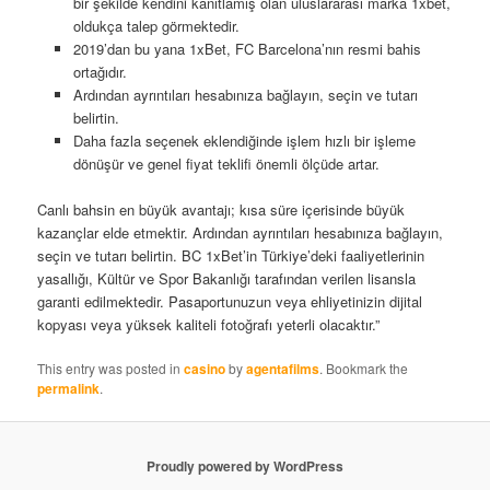
bir şekilde kendini kanıtlamış olan uluslararası marka 1xbet,
oldukça talep görmektedir.
2019’dan bu yana 1xBet, FC Barcelona’nın resmi bahis
ortağıdır.
Ardından ayrıntıları hesabınıza bağlayın, seçin ve tutarı
belirtin.
Daha fazla seçenek eklendiğinde işlem hızlı bir işleme
dönüşür ve genel fiyat teklifi önemli ölçüde artar.
Canlı bahsin en büyük avantajı; kısa süre içerisinde büyük
kazançlar elde etmektir. Ardından ayrıntıları hesabınıza bağlayın,
seçin ve tutarı belirtin. BC 1xBet’in Türkiye’deki faaliyetlerinin
yasallığı, Kültür ve Spor Bakanlığı tarafından verilen lisansla
garanti edilmektedir. Pasaportunuzun veya ehliyetinizin dijital
kopyası veya yüksek kaliteli fotoğrafı yeterli olacaktır.”
This entry was posted in
casino
by
agentafilms
. Bookmark the
permalink
.
Proudly powered by WordPress