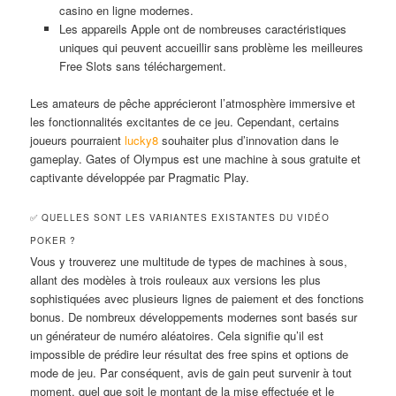
casino en ligne modernes.
Les appareils Apple ont de nombreuses caractéristiques
uniques qui peuvent accueillir sans problème les meilleures
Free Slots sans téléchargement.
Les amateurs de pêche apprécieront l’atmosphère immersive et
les fonctionnalités excitantes de ce jeu. Cependant, certains
joueurs pourraient
lucky8
souhaiter plus d’innovation dans le
gameplay. Gates of Olympus est une machine à sous gratuite et
captivante développée par Pragmatic Play.
✅ QUELLES SONT LES VARIANTES EXISTANTES DU VIDÉO
POKER ?
Vous y trouverez une multitude de types de machines à sous,
allant des modèles à trois rouleaux aux versions les plus
sophistiquées avec plusieurs lignes de paiement et des fonctions
bonus. De nombreux développements modernes sont basés sur
un générateur de numéro aléatoires. Cela signifie qu’il est
impossible de prédire leur résultat des free spins et options de
mode de jeu. Par conséquent, avis de gain peut survenir à tout
moment, quel que soit le montant de la mise effectuée et le