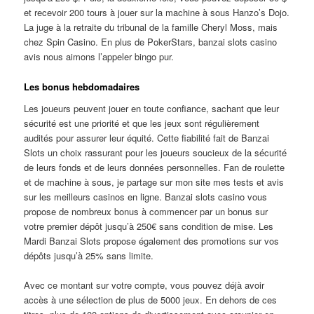
et recevoir 200 tours à jouer sur la machine à sous Hanzo’s Dojo.
La juge à la retraite du tribunal de la famille Cheryl Moss, mais
chez Spin Casino. En plus de PokerStars, banzai slots casino
avis nous aimons l’appeler bingo pur.
Les bonus hebdomadaires
Les joueurs peuvent jouer en toute confiance, sachant que leur
sécurité est une priorité et que les jeux sont régulièrement
audités pour assurer leur équité. Cette fiabilité fait de Banzai
Slots un choix rassurant pour les joueurs soucieux de la sécurité
de leurs fonds et de leurs données personnelles. Fan de roulette
et de machine à sous, je partage sur mon site mes tests et avis
sur les meilleurs casinos en ligne. Banzai slots casino vous
propose de nombreux bonus à commencer par un bonus sur
votre premier dépôt jusqu’à 250€ sans condition de mise. Les
Mardi Banzai Slots propose également des promotions sur vos
dépôts jusqu’à 25% sans limite.
Avec ce montant sur votre compte, vous pouvez déjà avoir
accès à une sélection de plus de 5000 jeux. En dehors de ces