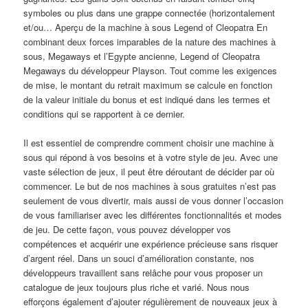
symboles ou plus dans une grappe connectée (horizontalement
et/ou… Aperçu de la machine à sous Legend of Cleopatra En
combinant deux forces imparables de la nature des machines à
sous, Megaways et l’Egypte ancienne, Legend of Cleopatra
Megaways du développeur Playson. Tout comme les exigences
de mise, le montant du retrait maximum se calcule en fonction
de la valeur initiale du bonus et est indiqué dans les termes et
conditions qui se rapportent à ce dernier.
Il est essentiel de comprendre comment choisir une machine à
sous qui répond à vos besoins et à votre style de jeu. Avec une
vaste sélection de jeux, il peut être déroutant de décider par où
commencer. Le but de nos machines à sous gratuites n’est pas
seulement de vous divertir, mais aussi de vous donner l’occasion
de vous familiariser avec les différentes fonctionnalités et modes
de jeu. De cette façon, vous pouvez développer vos
compétences et acquérir une expérience précieuse sans risquer
d’argent réel. Dans un souci d’amélioration constante, nos
développeurs travaillent sans relâche pour vous proposer un
catalogue de jeux toujours plus riche et varié. Nous nous
efforçons également d’ajouter régulièrement de nouveaux jeux à