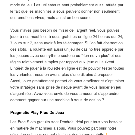
mode de jeu. Les utilisateurs sont probablement aussi attirés par
le fait que les machines à sous peuvent donner non seulement
des émotions vives, mais aussi un bon score.
Vous n’avez pas besoin de miser de l’argent réel, vous pouvez
jouer à nos machines à sous gratuites en ligne 24 heures sur 24,
7 jours sur 7, sans avoir à les télécharger. Si l’on fait abstraction
des slots, la roulette est aussi un jeu de casino très apprécié par
les joueurs avec son rythme soutenu où “rien ne va plus” et ses
règles relativement simples par rapport aux jeux qui suivent.
L’intérêt de jouer à la roulette en ligne est de pouvoir tester toutes
les variantes, nous en avons plus d’une dizaine à proposer.
Aussi, jouer gratuitement permet de vous améliorer et d’optimiser
votre stratégie sans prise de risque avant de vous lancer en jeu
d’argent réel. Avez-vous envie de vous amuser et d’apprendre
comment gagner sur une machine à sous de casino ?
Pragmatic Play Plus De Jeux
Les Free Slots gratuits sont l’endroit idéal pour tous vos besoins
en matière de machines à sous. Vous pouvez parcourir notre
sélection qui vous permet d’utiliser des jetons gratuits
1