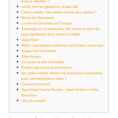
joueurs réguliers ?
vends mon jeu gametwist niveau 428
Casino mobile : les retraits sont-ils plus rapides ?
Bonus bei Gametwist
Le site de Gametwist en Français
Avantages et inconvénients des casino en ligne qui
paye rapidement avec retrait immédiat
GameTwist
Welke casinospellen biedt het GameTwist casino aan?
Support bei Gametwist
Sites de jeux
Je trouve ce site formidable
Profitez des bonus et promotions
Sur quels critères choisir une imprimante d’étiquettes
pour votre boutique en ligne ?
Connexion Internet
GameTwist Casino Review – Speel Online en Krijg
Bonussen
Jeux de société