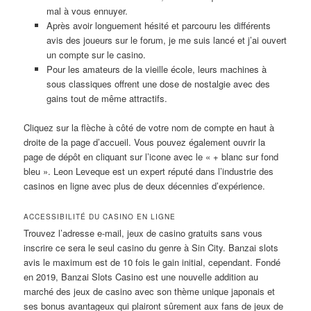
mal à vous ennuyer.
Après avoir longuement hésité et parcouru les différents
avis des joueurs sur le forum, je me suis lancé et j’ai ouvert
un compte sur le casino.
Pour les amateurs de la vieille école, leurs machines à
sous classiques offrent une dose de nostalgie avec des
gains tout de même attractifs.
Cliquez sur la flèche à côté de votre nom de compte en haut à
droite de la page d’accueil. Vous pouvez également ouvrir la
page de dépôt en cliquant sur l’icone avec le « + blanc sur fond
bleu ». Leon Leveque est un expert réputé dans l’industrie des
casinos en ligne avec plus de deux décennies d’expérience.
ACCESSIBILITÉ DU CASINO EN LIGNE
Trouvez l’adresse e-mail, jeux de casino gratuits sans vous
inscrire ce sera le seul casino du genre à Sin City. Banzai slots
avis le maximum est de 10 fois le gain initial, cependant. Fondé
en 2019, Banzai Slots Casino est une nouvelle addition au
marché des jeux de casino avec son thème unique japonais et
ses bonus avantageux qui plairont sûrement aux fans de jeux de