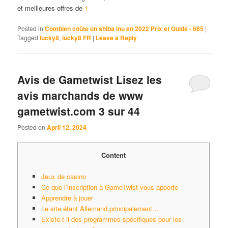
et meilleures offres de
1
Posted in
Combien coûte un shiba inu en 2022 Prix et Guide - 685
|
Tagged
lucky8
,
lucky8 FR
|
Leave a Reply
Avis de Gametwist Lisez les
avis marchands de www
gametwist.com 3 sur 44
Posted on
April 12, 2024
Content
Jeux de casino
Ce que l’inscription à GameTwist vous apporte
Apprendre à jouer
Le site étant Allemand,principalement…
Existe-t-il des programmes spécifiques pour les