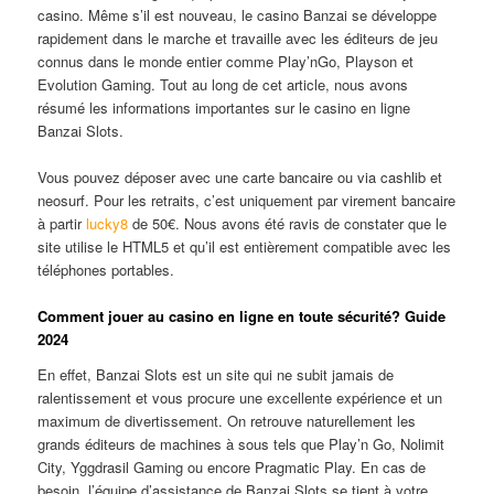
casino. Même s’il est nouveau, le casino Banzai se développe
rapidement dans le marche et travaille avec les éditeurs de jeu
connus dans le monde entier comme Play’nGo, Playson et
Evolution Gaming. Tout au long de cet article, nous avons
résumé les informations importantes sur le casino en ligne
Banzai Slots.
Vous pouvez déposer avec une carte bancaire ou via cashlib et
neosurf. Pour les retraits, c’est uniquement par virement bancaire
à partir
lucky8
de 50€. Nous avons été ravis de constater que le
site utilise le HTML5 et qu’il est entièrement compatible avec les
téléphones portables.
Comment jouer au casino en ligne en toute sécurité? Guide
2024
En effet, Banzai Slots est un site qui ne subit jamais de
ralentissement et vous procure une excellente expérience et un
maximum de divertissement. On retrouve naturellement les
grands éditeurs de machines à sous tels que Play’n Go, Nolimit
City, Yggdrasil Gaming ou encore Pragmatic Play. En cas de
besoin, l’équipe d’assistance de Banzai Slots se tient à votre