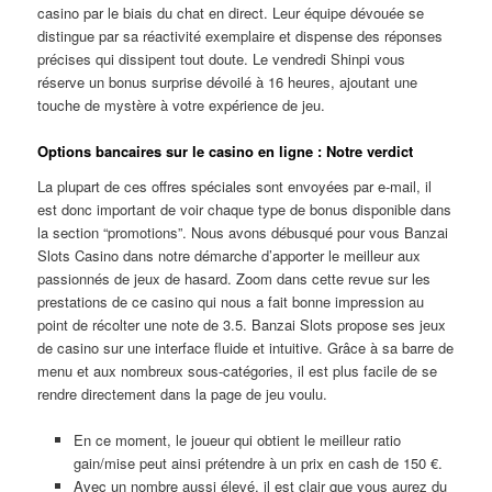
casino par le biais du chat en direct. Leur équipe dévouée se
distingue par sa réactivité exemplaire et dispense des réponses
précises qui dissipent tout doute. Le vendredi Shinpi vous
réserve un bonus surprise dévoilé à 16 heures, ajoutant une
touche de mystère à votre expérience de jeu.
Options bancaires sur le casino en ligne : Notre verdict
La plupart de ces offres spéciales sont envoyées par e-mail, il
est donc important de voir chaque type de bonus disponible dans
la section “promotions”. Nous avons débusqué pour vous Banzai
Slots Casino dans notre démarche d’apporter le meilleur aux
passionnés de jeux de hasard. Zoom dans cette revue sur les
prestations de ce casino qui nous a fait bonne impression au
point de récolter une note de 3.5. Banzai Slots propose ses jeux
de casino sur une interface fluide et intuitive. Grâce à sa barre de
menu et aux nombreux sous-catégories, il est plus facile de se
rendre directement dans la page de jeu voulu.
En ce moment, le joueur qui obtient le meilleur ratio
gain/mise peut ainsi prétendre à un prix en cash de 150 €.
Avec un nombre aussi élevé, il est clair que vous aurez du