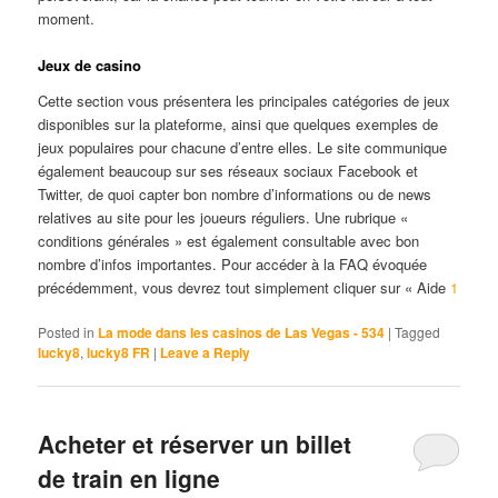
moment.
Jeux de casino
Cette section vous présentera les principales catégories de jeux
disponibles sur la plateforme, ainsi que quelques exemples de
jeux populaires pour chacune d’entre elles. Le site communique
également beaucoup sur ses réseaux sociaux Facebook et
Twitter, de quoi capter bon nombre d’informations ou de news
relatives au site pour les joueurs réguliers. Une rubrique «
conditions générales » est également consultable avec bon
nombre d’infos importantes. Pour accéder à la FAQ évoquée
précédemment, vous devrez tout simplement cliquer sur « Aide
1
Posted in
La mode dans les casinos de Las Vegas - 534
|
Tagged
lucky8
,
lucky8 FR
|
Leave a Reply
Acheter et réserver un billet
de train en ligne