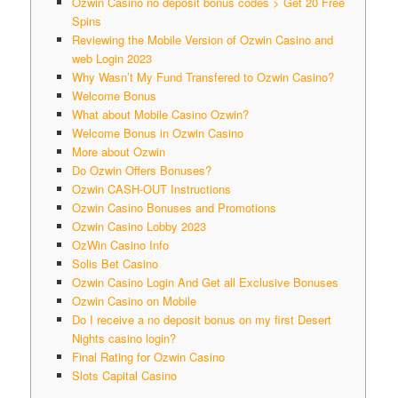
Ozwin Casino no deposit bonus codes > Get 20 Free
Spins
Reviewing the Mobile Version of Ozwin Casino and
web Login 2023
Why Wasn’t My Fund Transfered to Ozwin Casino?
Welcome Bonus
What about Mobile Casino Ozwin?
Welcome Bonus in Ozwin Casino
More about Ozwin
Do Ozwin Offers Bonuses?
Ozwin CASH-OUT Instructions
Ozwin Casino Bonuses and Promotions
Ozwin Casino Lobby 2023
OzWin Casino Info
Solis Bet Casino
Ozwin Casino Login And Get all Exclusive Bonuses
Ozwin Casino on Mobile
Do I receive a no deposit bonus on my first Desert
Nights casino login?
Final Rating for Ozwin Casino
Slots Capital Casino