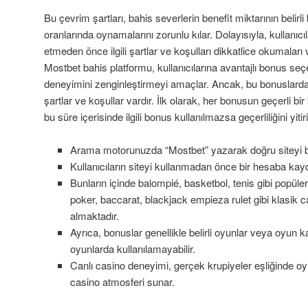
Bu çevrim şartları, bahis severlerin benefit miktarının belirli bi
oranlarında oynamalarını zorunlu kılar. Dolayısıyla, kullanıcıl
etmeden önce ilgili şartlar ve koşulları dikkatlice okumaları
Mostbet bahis platformu, kullanıcılarına avantajlı bonus se
deneyimini zenginleştirmeyi amaçlar. Ancak, bu bonuslarda
şartlar ve koşullar vardır. İlk olarak, her bonusun geçerli b
bu süre içerisinde ilgili bonus kullanılmazsa geçerliliğini yitiri
Arama motorunuzda “Mostbet” yazarak doğru siteyi bul
Kullanıcıların siteyi kullanmadan önce bir hesaba kayd
Bunların içinde balompié, basketbol, tenis gibi popüler 
poker, baccarat, blackjack empieza rulet gibi klasik c
almaktadır.
Ayrıca, bonuslar genellikle belirli oyunlar veya oyun ka
oyunlarda kullanılamayabilir.
Canlı casino deneyimi, gerçek krupiyeler eşliğinde oy
casino atmosferi sunar.