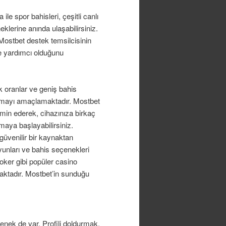
le spor bahisleri, çeşitli canlı
klerine anında ulaşabilirsiniz.
ostbet destek temsilcisinin
e yardımcı olduğunu
k oranlar ve geniş bahis
lamayı amaçlamaktadır. Mostbet
min ederek, cihazınıza birkaç
maya başlayabilirsiniz.
üvenilir bir kaynaktan
oyunları ve bahis seçenekleri
poker gibi popüler casino
maktadır. Mostbet’in sunduğu
çenek de var. Profili doldurmak,