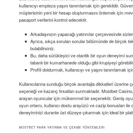
kullanıcıyı empieza yaşını tanımlamak için gereklidir. Güve
müşterisinin yeni bir hesap oluşturmasını önlemek için mev
pasaport verilerini kontrol edecektir.
Arkadaşınızın yapacağı yatırımlar çerçevesinde sizler
Ayrıca, sıkça sorulan sorular bölümünde de birçok tek
bulabilirsiniz.
Bu, daha sürükleyici ve otantik bir oyun deneyimi sun
tabanlı bir kumarhanede olduğu gibi krupiyeyi görebilir 
Profili doldurmak, kullanıcıyı ve yaşını tanımlamak için
Kullanıcılarına sunduğu birçok avantajla dikkatleri üzerine 
seçeneği ve kazanç fırsatları sunmaktadır. Mostbet Casin
arayan oyuncular için mükemmel bir seçenektir. Geniş oyun
oyun ortamı, kullanıcı dostu arayüzü ve cazip bonusları ile
deneyiminizi durante üst düzeye çıkarmak için ideal bir pla
MOSTBET PARA YATIRMA VE ÇEKME YÖNTEMLERI