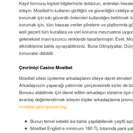
Kayıt formunu kişisel bilgilerinizle doldurun, ardından hesabı
izleyin. Mostbet’in kullanıcı gizliliğini ve güvenliğini ciddiye al
korumak için sıkı güvenlik önlemleri kullandığını belirtmek öne
korumak için, tüm hassas veriler şifrelenir ve platformda güv
weil geçerli tüm kurallara ve veri koruma mevzuatına uygu
geleneksel mavi-turuncu renklerde tasarlanmıştır. Evet, Most
etkinliklerine bahis oynayabilirsiniz. Buna Olimpiyatlar, D
turnuvalar dahildir.
Çevrimiçi Casino Mostbet
Mostbet sitesi üyelerine arkadaşlarını siteye davet etmeleri
Arkadaşınızın yapacağı yatırımlar çerçevesinde sizler de bo
Bonusu alabilmek için davet edilen arkadaşın sisteme üye o
avantajı değerlendirmek isteyen kişiler arkadaşlarına prom
mostbet-giris-guncel.org
.
Bunun temel sebebi ise bahis yapılabilecek çeşitli spo
Mostbet English’e minimum 160 TL tutarında para ya