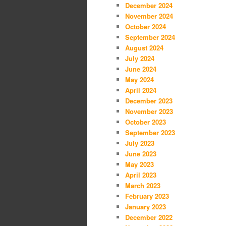
December 2024
November 2024
October 2024
September 2024
August 2024
July 2024
June 2024
May 2024
April 2024
December 2023
November 2023
October 2023
September 2023
July 2023
June 2023
May 2023
April 2023
March 2023
February 2023
January 2023
December 2022