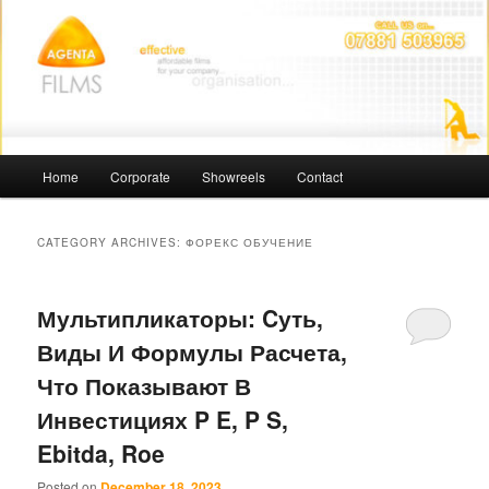
Skip
Skip
Affordable Films
to
to
primary
secondary
content
content
Agenta Films
Main
Home
Corporate
Showreels
Contact
menu
CATEGORY ARCHIVES:
ФОРЕКС ОБУЧЕНИЕ
Мультипликаторы: Cуть,
Виды И Формулы Расчета,
Что Показывают В
Инвестициях P E, P S,
Ebitda, Roe
Posted on
December 18, 2023