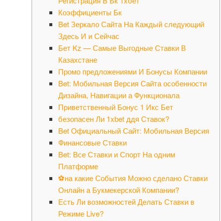
Регистрация В Бк 1хбет
Коэффициенты Бк
Bet Зеркало Сайта На Каждый следующий
Здесь И и Сейчас
Бет Kz — Самые Выгодные Ставки В
Казахстане
Промо предложениями И Бонусы Компании
Bet: Мобильная Версия Сайта особенности
Дизайна, Навигации а Функционала
Приветственный Бонус 1 Икс Бет
безопасен Ли 1xbet ддя Ставок?
Bet Официальный Сайт: Мобильная Версия
Финансовые Ставки
Bet: Все Ставки и Спорт На одним
Платформе
⚽на какие События Можно сделано Ставки
Онлайн а Букмекерской Компании?
Есть Ли возможностей Делать Ставки в
Режиме Live?