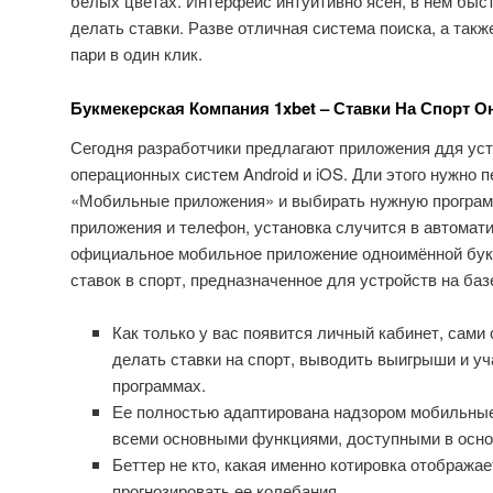
белых цветах. Интерфейс интуитивно ясен, в нем быс
делать ставки. Разве отличная система поиска, а так
пари в один клик.
Букмекерская Компания 1xbet – Ставки На Спорт О
Сегодня разработчики предлагают приложения ддя ус
операционных систем Android и iOS. Дли этого нужно п
«Мобильные приложения» и выбирать нужную програм
приложения и телефон, установка случится в автомат
официальное мобильное приложение одноимённой бук
ставок в спорт, предназначенное для устройств на базе
Как только у вас появится личный кабинет, сами
делать ставки на спорт, выводить выигрыши и у
программах.
Ее полностью адаптирована надзором мобильные
всеми основными функциями, доступными в осно
Беттер не кто, какая именно котировка отображае
прогнозировать ее колебания.