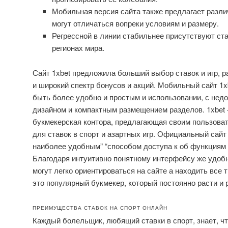
Мобильная версия сайта также предлагает разли
могут отличаться вопреки условиям и размеру.
Регрессной в линии стабильнее присутствуют ста
регионах мира.
Сайт 1xbet предложила больший выбор ставок и игр, 
и широкий спектр бонусов и акций. Мобильный сайт 1x
быть более удобно и простым и использовании, с нед
дизайном и компактным размещением разделов. 1xbet 
букмекерская контора, предлагающая своим пользова
для ставок в спорт и азартных игр. Официальный сайт
наиболее удобным” “способом доступа к об функциям
Благодаря интуитивно понятному интерфейсу же удобн
могут легко ориентироваться на сайте а находить все 
это популярный букмекер, который постоянно расти и
ПРЕИМУЩЕСТВА СТАВОК НА СПОРТ ОНЛАЙН
Каждый болельщик, любящий ставки в спорт, знает, чт