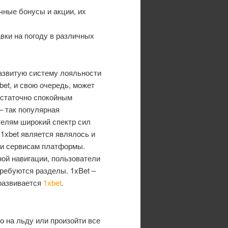
чные бонусы и акции, их
вки на погоду в различных
развитую систему лояльности
bet, и свою очередь, может
остаточно спокойным
– так популярная
телям широкий спектр сил
 1xbet является являлось и
 и сервисам платформы.
ой навигации, пользователи
требуются разделы. 1xBet –
 развивается
1xbet
.
о на льду или произойти все