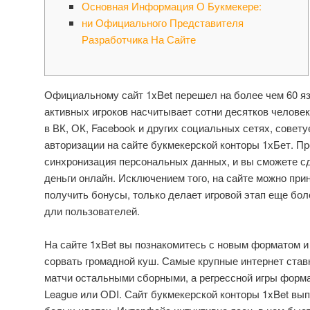
Основная Информация О Букмекере:
ни Официального Представителя
Разработчика На Сайте
Официальному сайт 1xBet перешел на более чем 60 яз
активных игроков насчитывает сотни десятков человек
в ВК, ОК, Facebook и других социальных сетях, совет
авторизации на сайте букмекерской конторы 1хБет. П
синхронизация персональных данных, и вы сможете с
деньги онлайн. Исключением того, на сайте можно прин
получить бонусы, только делает игровой этап еще бо
дли пользователей.
На сайте 1xBet вы познакомитесь с новым форматом и
сорвать громадной куш. Самые крупные интернет ставк
матчи остальными сборными, а регрессной игры формат
League или ODI. Сайт букмекерской конторы 1xBet вы