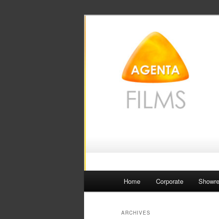
Skip
Skip
Affordable Films
to
to
primary
secondary
Agenta Films
content
content
Main
Home
Corporate
Showre
menu
ARCHIVES