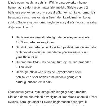
içinde oyun hesabına yatırılır. 1Win’e para çekerken hemen
hemen aynı eylem algoritması izlenmelidir. Girişte servis 2
bêtisier seçenek sunuyor – sosyal ağlar ve hızlı kayıt formu. Bir
hesabınız varsa, sosyal ağlar üzerinden kaydolmak en kolay
yoldur. Sadece uygun formu seçin ve sosyal ağın logosuna sahip
düğmeye tıklayın.”
Bahislere ara vermek istediğimde neredeyse tesadüfen
1VIN kumarhanesine girdim.
Şimdilik, kumarhanenin Doğu Avrupa’daki oyunculara daha
fazla yönelik olduğunu ve ödeme yöntemlerinin bunu
yansıttığını bilin.
Bu program 1Win Casino’daki tüm oyuncular tarafından
kullanılabilir.
Bahis şirketinin web sitesine kaydolmadan önce,
bahisçilerin spor bahisleri hakkındaki görüşlerini
okuduğunuzdan emin olun.
Oyuncunun görevi, aynı simgelerle bir çizgi oluşturmaktır.
Slotların demo sürümlerinin varlığına dikkat etmek önemlidir. Yani
oyuncu, para için ciddi bir oyuna başlamadan önce “pratik