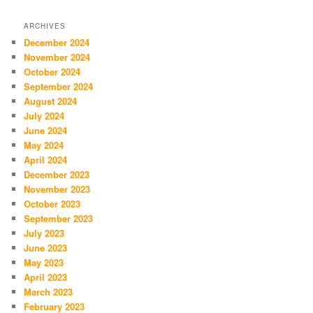
ARCHIVES
December 2024
November 2024
October 2024
September 2024
August 2024
July 2024
June 2024
May 2024
April 2024
December 2023
November 2023
October 2023
September 2023
July 2023
June 2023
May 2023
April 2023
March 2023
February 2023