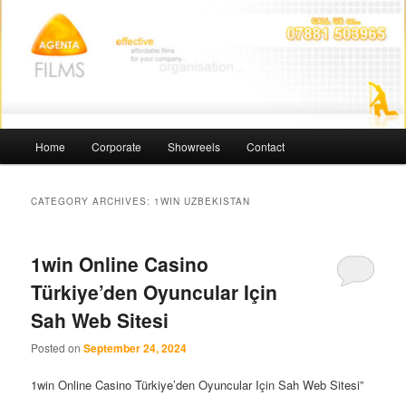
Skip
Skip
Affordable Films
to
to
primary
secondary
content
content
Agenta Films
Main
Home
Corporate
Showreels
Contact
menu
CATEGORY ARCHIVES:
1WIN UZBEKISTAN
1win Online Casino
Türkiye’den Oyuncular Için
Sah Web Sitesi
Posted on
September 24, 2024
1win Online Casino Türkiye’den Oyuncular Için Sah Web Sitesi”