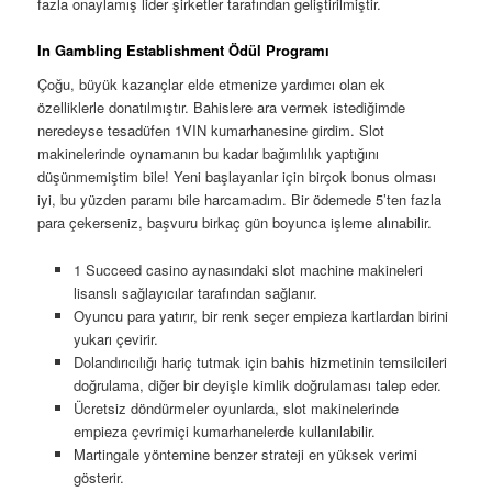
fazla onaylamış lider şirketler tarafından geliştirilmiştir.
In Gambling Establishment Ödül Programı
Çoğu, büyük kazançlar elde etmenize yardımcı olan ek
özelliklerle donatılmıştır. Bahislere ara vermek istediğimde
neredeyse tesadüfen 1VIN kumarhanesine girdim. Slot
makinelerinde oynamanın bu kadar bağımlılık yaptığını
düşünmemiştim bile! Yeni başlayanlar için birçok bonus olması
iyi, bu yüzden paramı bile harcamadım. Bir ödemede 5’ten fazla
para çekerseniz, başvuru birkaç gün boyunca işleme alınabilir.
1 Succeed casino aynasındaki slot machine makineleri
lisanslı sağlayıcılar tarafından sağlanır.
Oyuncu para yatırır, bir renk seçer empieza kartlardan birini
yukarı çevirir.
Dolandırıcılığı hariç tutmak için bahis hizmetinin temsilcileri
doğrulama, diğer bir deyişle kimlik doğrulaması talep eder.
Ücretsiz döndürmeler oyunlarda, slot makinelerinde
empieza çevrimiçi kumarhanelerde kullanılabilir.
Martingale yöntemine benzer strateji en yüksek verimi
gösterir.