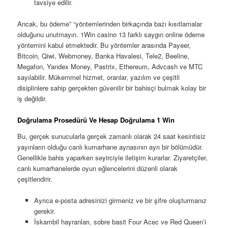
tavsiye edilir.
Ancak, bu ödeme” “yöntemlerinden birkaçında bazı kısıtlamalar
olduğunu unutmayın. 1Win casino 13 farklı saygın online ödeme
yöntemini kabul etmektedir. Bu yöntemler arasında Payeer,
Bitcoin, Qiwi, Webmoney, Banka Havalesi, Tele2, Beeline,
Megafon, Yandex Money, Pastrix, Ethereum, Advcash ve MTC
sayılabilir. Mükemmel hizmet, oranlar, yazılım ve çeşitli
disiplinlere sahip gerçekten güvenilir bir bahisçi bulmak kolay bir
iş değildir.
Doğrulama Prosedürü Ve Hesap Doğrulama 1 Win
Bu, gerçek sunucularla gerçek zamanlı olarak 24 saat kesintisiz
yayınların olduğu canlı kumarhane aynasının ayrı bir bölümüdür.
Genellikle bahis yaparken seyirciyle iletişim kurarlar. Ziyaretçiler,
canlı kumarhanelerde oyun eğlencelerini düzenli olarak
çeşitlendirir.
Ayrıca e-posta adresinizi girmeniz ve bir şifre oluşturmanız
gerekir.
İskambil hayranları, sobre basit Four Acec ve Red Queen’i