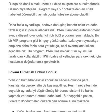
Rusça da dahil olmak üzere 17 dilde müşterilere sunulmaktadır.
Casino ziyaretçileri Telegram veya VKontakte’den en child
haberleri öğrenebilir, aynalı posta listesine abone olabilir.
Daha fazla oynadıkça, bedava dönüşler, benefit nakit ve daha
fazlası için kuponlar alacaksınız. 1Win Gambling establishment
ayrıca düzenli oyuncular için bir ödül programı sunmaktadır. Bu
bir VIP programı gibi bir şey çünkü daha fazla oyun oynadıkça
empieza daha fazla para yatırdıkça, özel avantajların kilidini
açacaksınız. Bu program 1Win Casino’daki tüm oyuncular
tarafından kullanılabilir. 1Win bahis şirketinden para çekmek için
hesabınızı doğrulamanız gerekebilir.
Ilovani O’rnatish Uchun Bonus:
“Van vin kumarhanesinin konukları sadece oyunda para
karşılığında gerçek afin de kazanabilirler. Resmi net sitesinde
veya bir aynada iyi düşünülmüş bir bonus sistemi ile bahis
yapmak ve tasarruf etmek daha karlı. Bir hoşgeldin paketi,
ücretsiz döndürmeler, düzenli geri ödeme sunulmaktadır.
1Win, başkalarının kartlarına empieza elektronik