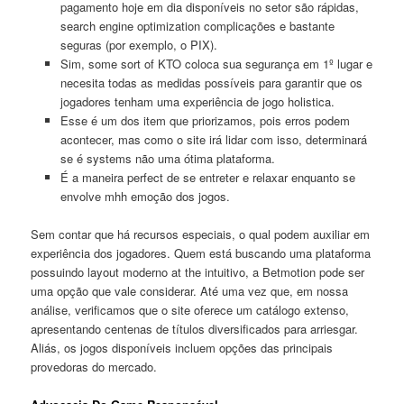
pagamento hoje em dia disponíveis no setor são rápidas,
search engine optimization complicações e bastante
seguras (por exemplo, o PIX).
Sim, some sort of KTO coloca sua segurança em 1º lugar e
necesita todas as medidas possíveis para garantir que os
jogadores tenham uma experiência de jogo holistica.
Esse é um dos item que priorizamos, pois erros podem
acontecer, mas como o site irá lidar com isso, determinará
se é systems não uma ótima plataforma.
É a maneira perfect de se entreter e relaxar enquanto se
envolve mhh emoção dos jogos.
Sem contar que há recursos especiais, o qual podem auxiliar em
experiência dos jogadores. Quem está buscando uma plataforma
possuindo layout moderno at the intuitivo, a Betmotion pode ser
uma opção que vale considerar. Até uma vez que, em nossa
análise, verificamos que o site oferece um catálogo extenso,
apresentando centenas de títulos diversificados para arriesgar.
Aliás, os jogos disponíveis incluem opções das principais
provedoras do mercado.