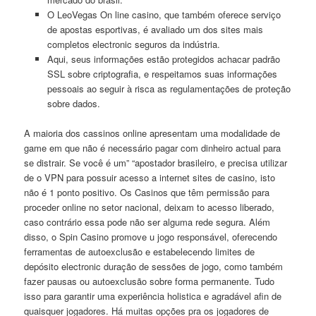
O LeoVegas On line casino, que também oferece serviço
de apostas esportivas, é avaliado um dos sites mais
completos electronic seguros da indústria.
Aqui, seus informações estão protegidos achacar padrão
SSL sobre criptografia, e respeitamos suas informações
pessoais ao seguir à risca as regulamentações de proteção
sobre dados.
A maioria dos cassinos online apresentam uma modalidade de
game em que não é necessário pagar com dinheiro actual para
se distrair. Se você é um” “apostador brasileiro, e precisa utilizar
de o VPN para possuir acesso a internet sites de casino, isto
não é 1 ponto positivo. Os Casinos que têm permissão para
proceder online no setor nacional, deixam to acesso liberado,
caso contrário essa pode não ser alguma rede segura. Além
disso, o Spin Casino promove u jogo responsável, oferecendo
ferramentas de autoexclusão e estabelecendo limites de
depósito electronic duração de sessões de jogo, como também
fazer pausas ou autoexclusão sobre forma permanente. Tudo
isso para garantir uma experiência holistica e agradável afin de
quaisquer jogadores. Há muitas opções pra os jogadores de