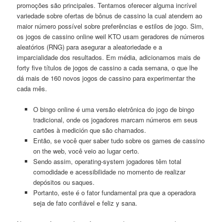
promoções são principales. Tentamos oferecer alguma incrível
variedade sobre ofertas de bônus de cassino la cual atendem ao
maior número possível sobre preferências e estilos de jogo. Sim,
os jogos de cassino online weil KTO usam geradores de números
aleatórios (RNG) para asegurar a aleatoriedade e a
imparcialidade dos resultados. Em média, adicionamos mais de
forty five títulos de jogos de cassino a cada semana, o que lhe
dá mais de 160 novos jogos de cassino para experimentar the
cada mês.
O bingo online é uma versão eletrônica do jogo de bingo
tradicional, onde os jogadores marcam números em seus
cartões à medición que são chamados.
Então, se você quer saber tudo sobre os games de cassino
on the web, você veio ao lugar certo.
Sendo assim, operating-system jogadores têm total
comodidade e acessibilidade no momento de realizar
depósitos ou saques.
Portanto, este é o fator fundamental pra que a operadora
seja de fato confiável e feliz y sana.