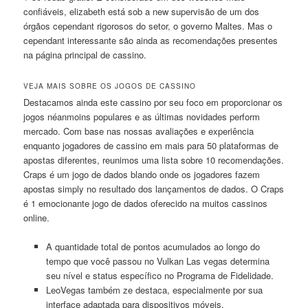
confiáveis, elizabeth está sob a new supervisão de um dos
órgãos cependant rigorosos do setor, o governo Maltes. Mas o
cependant interessante são ainda as recomendações presentes
na página principal de cassino.
VEJA MAIS SOBRE OS JOGOS DE CASSINO
Destacamos ainda este cassino por seu foco em proporcionar os
jogos néanmoins populares e as últimas novidades perform
mercado. Com base nas nossas avaliações e experiência
enquanto jogadores de cassino em mais para 50 plataformas de
apostas diferentes, reunimos uma lista sobre 10 recomendações.
Craps é um jogo de dados blando onde os jogadores fazem
apostas simply no resultado dos lançamentos de dados. O Craps
é 1 emocionante jogo de dados oferecido na muitos cassinos
online.
A quantidade total de pontos acumulados ao longo do
tempo que você passou no Vulkan Las vegas determina
seu nível e status específico no Programa de Fidelidade.
LeoVegas também ze destaca, especialmente por sua
interface adaptada para dispositivos móveis.