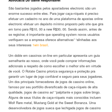
Advocacia Do Game Responsável
São bastantes jogados pelos apostadores electronic são um
enorme sucesso entre eles. Para jogar caça-níqueis é preciso
efetuar um cadastro no ano de uma plataforma de apostas online
electronic efetuar um depósito mínimo proposto pelo site que gira
em torno para R$10, 00 a new R$30, 00. Sendo assim, antes de
se registrar, é importante que operating system novos usuários
verifiquem se a empresa oferece alternativas” “alinhadas aos
seus interesses
1win brasil
.
Um doble em cassinos on-line em particular apresenta um guia
semelhante ao nosso, onde você pode comprar informações
adicionais a respeito de como escolher o melhor site em virtude
de você. O Rotate Casino prioriza segurança e proteção pra
garantir um lugar de jogo confiável e seguro para seus jogadores.
Um dos principais fornecedores de jogos de cassino online,
famoso por seu portfólio diversificado de caça-níqueis de alta
qualidade, jogos de cassino ao” “palpitante e jogos sobre bingo.
Alguns de seus títulos de caça-níqueis mais conocidos incluem
Wolf Rare metal, Mustang Gold at the Sweet Bonanza. Uma
desenvolvedora de jogos sueca que lechigada jogos de cassino