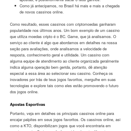
Como já antecipamos, no Brasil há mais e mais a chegada
de novos cassinos online.
Como resultado, esses cassinos com criptomoedas ganharam
popularidade nos últimos anos. Um bom exemplo de um cassino
que utiliza moedas cripto é o BC. Game, que já analisamos. O
serviço ao cliente é algo que abordamos em detalhes na nossa
seção para avaliações, onde analisamos a velocidade de
resposta, conhecimento geral e utilidade. Um cassino com
alguma equipe de atendimento ao cliente organizada geralmente
indica alguma operação bem gerida, portanto, dê atenção
especial a essa área ao selecionar seu cassino. Conheça os
inovadores por trás de teus jogos favoritos, mergulhe em suas
tecnologias e explore tais como eles estão promovendo o futuro
dos jogos online.
Apostas Esportivas
Portanto, veja em detalhes os principais cassinos online para
encajar palpites em seus jogos favoritos. Os cassinos online, asi
como a KTO, disponibilizam jogos que você encontraria em