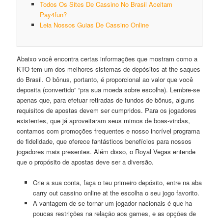
Todos Os Sites De Cassino No Brasil Aceitam
Pay4fun?
Leia Nossos Guias De Cassino Online
Abaixo você encontra certas informações que mostram como a
KTO tem um dos melhores sistemas de depósitos at the saques
do Brasil. O bônus, portanto, é proporcional ao valor que você
deposita (convertido” “pra sua moeda sobre escolha). Lembre-se
apenas que, para efetuar retiradas de fundos de bônus, alguns
requisitos de apostas devem ser cumpridos. Para os jogadores
existentes, que já aproveitaram seus mimos de boas-vindas,
contamos com promoções frequentes e nosso incrível programa
de fidelidade, que oferece fantásticos benefícios para nossos
jogadores mais presentes. Além disso, o Royal Vegas entende
que o propósito de apostas deve ser a diversão.
Crie a sua conta, faça o teu primeiro depósito, entre na aba
carry out cassino online at the escolha o seu jogo favorito.
A vantagem de se tornar um jogador nacionais é que ha
poucas restrições na relação aos games, e as opções de