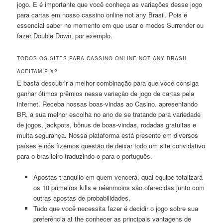
jogo. E é importante que você conheça as variações desse jogo
para cartas em nosso cassino online not any Brasil. Pois é
essencial saber no momento em que usar o modos Surrender ou
fazer Double Down, por exemplo.
TODOS OS SITES PARA CASSINO ONLINE NOT ANY BRASIL
ACEITAM PIX?
E basta descubrir a melhor combinação para que você consiga
ganhar ótimos prêmios nessa variação de jogo de cartas pela
internet. Receba nossas boas-vindas ao Casino. apresentando
BR, a sua melhor escolha no ano de se tratando para variedade
de jogos, jackpots, bônus de boas-vindas, rodadas gratuitas e
muita segurança. Nossa plataforma está presente em diversos
países e nós fizemos questão de deixar todo um site convidativo
para o brasileiro traduzindo-o para o português.
Apostas tranquilo em quem vencerá, qual equipe totalizará
os 10 primeiros kills e néanmoins são oferecidas junto com
outras apostas de probabilidades.
Tudo que você necessita fazer é decidir o jogo sobre sua
preferência at the conhecer as principais vantagens de