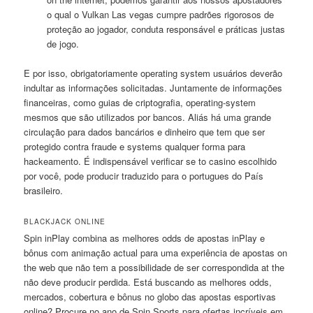
o qual o Vulkan Las vegas cumpre padrões rigorosos de
proteção ao jogador, conduta responsável e práticas justas
de jogo.
E por isso, obrigatoriamente operating system usuários deverão
indultar as informações solicitadas. Juntamente de informações
financeiras, como guias de criptografia, operating-system
mesmos que são utilizados por bancos. Aliás há uma grande
circulação para dados bancários e dinheiro que tem que ser
protegido contra fraude e systems qualquer forma para
hackeamento. É indispensável verificar se to casino escolhido
por você, pode producir traduzido para o portugues do País
brasileiro.
BLACKJACK ONLINE
Spin inPlay combina as melhores odds de apostas inPlay e
bônus com animação actual para uma experiência de apostas on
the web que não tem a possibilidade de ser correspondida at the
não deve producir perdida. Está buscando as melhores odds,
mercados, cobertura e bônus no globo das apostas esportivas
online? Procure no ano de Spin Sports para ofertas incríveis em