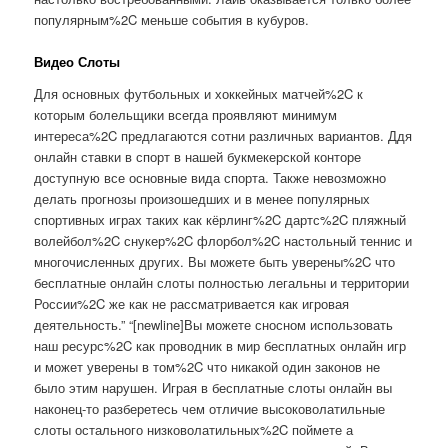
популярным%2C меньше события в кубуров.
Видео Слоты
Для основных футбольных и хоккейных матчей%2C к
которым болельщики всегда проявляют минимум
интереса%2C предлагаются сотни различных вариантов. Ддя
онлайн ставки в спорт в нашей букмекерской конторе
доступную все основные вида спорта. Также невозможно
делать прогнозы произошедших и в менее популярных
спортивных играх таких как кёрлинг%2C дартс%2C пляжный
волейбол%2C снукер%2C флорбол%2C настольный теннис и
многочисленных других. Вы можете быть уверены%2C что
бесплатные онлайн слоты полностью легальны и территории
России%2C же как не рассматривается как игровая
деятельность.” “[newline]Вы можете сносном использовать
наш ресурс%2C как проводник в мир бесплатных онлайн игр
и может уверены в том%2C что никакой один законов не
было этим нарушен. Играя в бесплатные слоты онлайн вы
наконец-то разберетесь чем отличие высоковолатильные
слоты остального низковолатильных%2C поймете а