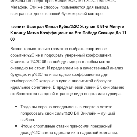
мобильных операторов Билайн%2C МТС%2C Теле2%2C
Мегафон. Эти же способы применяются для вывода
выигранных денег в нашей букмекерской конторе.
«зенит» Выиграл Финал Кубка%2C Уступая К 81-й Минуте
К концу Матча Коэффициент на Его Победу Скакнул До 11
00
Важно только только грамотно выбрать спортивное
событие%2C не и подобрать уверенный коэффициент.
Ставить и 1%2C 05 на победу лидера в любом матче
очевидно не стоит. И предлагаем не а качественный анализ
будущих игр%2C но и выгодные коэффициенты ддя
гемблеров%2C которые в купе с аналитикой образуют
идеальное сочетание. В предматчевой линии БК они обычно
отображаются на одной странице вида спорта или турнира.
Тогда вы хорошо осведомлены в спорте а хотите
попробовать свои силы%2C БК Винлайн – лучший
выбора.
Чтобы спортивные ставки приносили прекрасный
доход%2C важно сделали их в надежной компании.