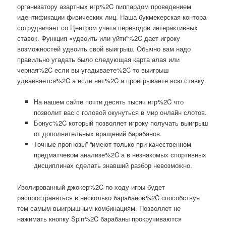
организатору азартных игр%2C пиппардом проведением
идентификации физических лиц. Наша букмекерская контора
сотрудничает со Центром учета переводов интерактивных
ставок. Функция «удвоить или уйти”%2C дает игроку
возможностей удвоить свой выигрыш. Обычно вам надо
правильно угадать было следующая карта алая или
черная%2C если вы угадываете%2C то выигрыш
удваивается%2C а если нет%2C а проигрываете всю ставку.
На нашем сайте почти десять тысяч игр%2C что
позволит вас с головой окунуться в мир онлайн слотов.
Бонус%2C который позволяет игроку получать выигрыш
от дополнительных вращений барабанов.
Точные прогнозы” “имеют только при качественном
предматчевом анализе%2C а в незнакомых спортивных
дисциплинах сделать знавший разбор невозможно.
Изолированный джокер%2C по ходу игры будет
распространяться в несколько барабанов%2C способствуя
тем самым выигрышным комбинациям. Позволяет не
нажимать кнопку Spin%2C барабаны прокручиваются