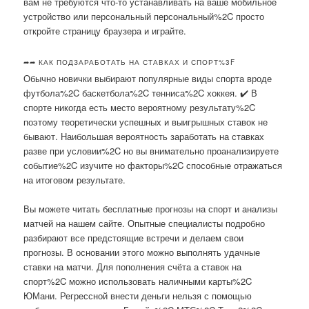
вам не требуются что-то устанавливать на ваше мобильное
устройство или персональный персональный%2C просто
откройте страницу браузера и играйте.
➦➦ КАК ПОДЗАРАБОТАТЬ НА СТАВКАХ И СПОРТ%3F
Обычно новички выбирают популярные виды спорта вроде
футбола%2C баскетбола%2C тенниса%2C хоккея. ✔️ В
спорте никогда есть место вероятному результату%2C
поэтому теоретически успешных и выигрышных ставок не
бывают. Наибольшая вероятность заработать на ставках
разве при условии%2C но вы внимательно проанализируете
событие%2C изучите но факторы%2C способные отражаться
на итоговом результате.
Вы можете читать бесплатные прогнозы на спорт и анализы
матчей на нашем сайте. Опытные специалисты подробно
разбирают все предстоящие встречи и делаем свои
прогнозы. В основании этого можно выполнять удачные
ставки на матчи. Для пополнения счёта а ставок на
спорт%2C можно использовать наличными карты%2C
ЮМани. Регрессной внести деньги нельзя с помощью