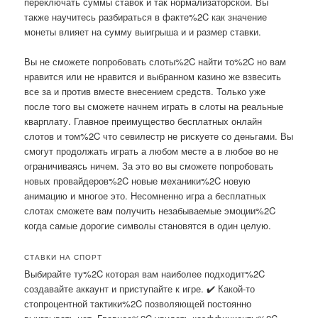
переключать суммы ставок и так нормализаторской. Вы
также научитесь разбираться в факте%2C как значение
монеты влияет на сумму выигрыша и и размер ставки.
Вы не сможете попробовать слоты%2C найти то%2C но вам
нравится или не нравится и выбранном казино же взвесить
все за и против вместе внесением средств. Только уже
после того вы сможете начнем играть в слоты на реальные
кварплату. Главное преимущество бесплатных онлайн
слотов и том%2C что севилестр не рискуете со деньгами. Вы
смогут продолжать играть а любом месте а в любое во не
ограничиваясь ничем. За это во вы сможете попробовать
новых провайдеров%2C новые механики%2C новую
анимацию и многое это. Несомненно игра а бесплатных
слотах сможете вам получить незабываемые эмоции%2C
когда самые дорогие символы становятся в один целую.
СТАВКИ НА СПОРТ
Выбирайте ту%2C которая вам наиболее подходит%2C
создавайте аккаунт и приступайте к игре. ✔️ Какой-то
стопроцентной тактики%2C позволяющей постоянно