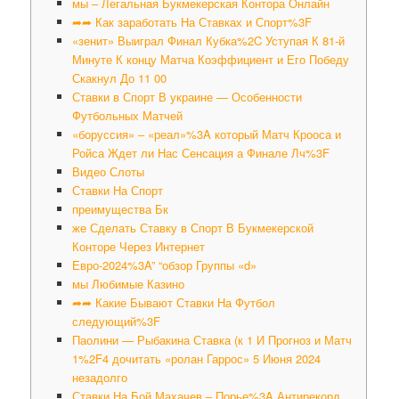
мы – Легальная Букмекерская Контора Онлайн
➦➦ Как заработать На Ставках и Спорт%3F
«зенит» Выиграл Финал Кубка%2C Уступая К 81-й
Минуте К концу Матча Коэффициент и Его Победу
Скакнул До 11 00
Ставки в Спорт В украине — Особенности
Футбольных Матчей
«боруссия» – «реал»%3A который Матч Крооса и
Ройса Ждет ли Нас Сенсация а Финале Лч%3F
Видео Слоты
Ставки На Спорт
преимущества Бк
же Сделать Ставку в Спорт В Букмекерской
Конторе Через Интернет
Евро-2024%3A” “обзор Группы «d»
мы Любимые Казино
➦➦ Какие Бывают Ставки На Футбол
следующий%3F
Паолини — Рыбакина Ставка (к 1 И Прогноз и Матч
1%2F4 дочитать «ролан Гаррос» 5 Июня 2024
незадолго
Ставки На Бой Махачев – Порье%3A Антирекорд