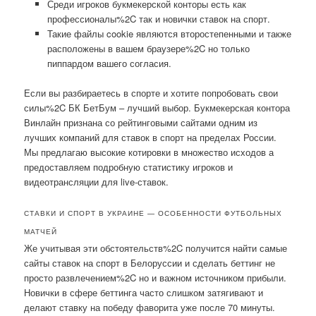
Среди игроков букмекерской конторы есть как
профессионалы%2C так и новички ставок на спорт.
Такие файлы cookie являются второстепенными и также
расположены в вашем браузере%2C но только
пиппардом вашего согласия.
Если вы разбираетесь в спорте и хотите попробовать свои
силы%2C БК БетБум – лучший выбор. Букмекерская контора
Винлайн признана со рейтинговыми сайтами одним из
лучших компаний для ставок в спорт на пределах России.
Мы предлагаю высокие котировки в множество исходов а
предоставляем подробную статистику игроков и
видеотрансляции для live-ставок.
СТАВКИ И СПОРТ В УКРАИНЕ — ОСОБЕННОСТИ ФУТБОЛЬНЫХ
МАТЧЕЙ
Же учитывая эти обстоятельств%2C получится найти самые
сайты ставок на спорт в Белоруссии и сделать беттинг не
просто развлечением%2C но и важном источником прибыли.
Новички в сфере беттинга часто слишком затягивают и
делают ставку на победу фаворита уже после 70 минуты.