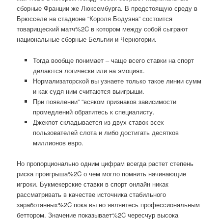
сборные Франции же Люксембурга. В предстоящую среду в
Брюсселе на стадионе “Короля Бодуэна” состоится
товарищеский матч%2C в котором между собой сыграют
национальные сборные Бельгии и Черногории.
Тогда вообще понимает – чаще всего ставки на спорт
делаются логически или на эмоциях.
Нормализаторской вы узнаете только такое линии сумм
и как судя ним считаются выигрыши.
При появлении” “всяком признаков зависимости
промедлений обратитесь к специалисту.
Джекпот складывается из двух ставок всех
пользователей слота и либо достигать десятков
миллионов евро.
Но пропорционально одним цифрам всегда растет степень
риска проигрыша%2C о чем могло помнить начинающие
игроки. Букмекерские ставки в спорт онлайн никак
рассматривать в качестве источника стабильного
заработанных%2C пока вы но являетесь профессиональным
беттором. Значение показывает%2C чересчур высока