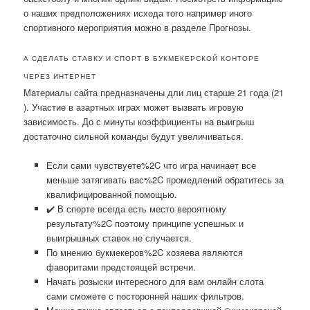
о наших предположениях исхода того например иного
спортивного мероприятия можно в разделе Прогнозы.
А СДЕЛАТЬ СТАВКУ И СПОРТ В БУКМЕКЕРСКОЙ КОНТОРЕ
ЧЕРЕЗ ИНТЕРНЕТ
Материалы сайта предназначены дли лиц старше 21 года (21
). Участие в азартных играх может вызвать игровую
зависимость. До с минуты коэффициенты на выигрыш
достаточно сильной команды будут увеличиваться.
Если сами чувствуете%2C что игра начинает все
меньше затягивать вас%2C промедлений обратитесь за
квалифицированной помощью.
✔️ В спорте всегда есть место вероятному
результату%2C поэтому принципе успешных и
выигрышных ставок не случается.
По мнению букмекеров%2C хозяева являются
фаворитами предстоящей встречи.
Начать розыски интересного для вам онлайн слота
сами сможете с посторонней наших фильтров.