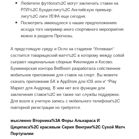
Любители футбола%2C могут заключать ставки на
РПЛ%2C Бундеслигу%2C Английскую премьер-
лигу%2C лиги УЕФА еще сегодня.
Посмотреть имеющуюся о наших предположениях
исхода того например иного спортивного мероприятия
можно в разделе Прогнозы.
А предстоящую среду и Осло на стадионе “Уллеваал”
состоится товарищеский матч%2C в которому между собой
сыграют национальные сборные Финляндии и Косово.
Букмекерская контора BetBoom разработала собственное
мобильное приложение для ставок на спорт. Вы можете
скачать приложение БК в AppStore дли iOS или и” “Play
Маркет для Андроид. В нем нет все функции дли
заключения ставок%2C же также чат службы поддержки.
Для возле в учетную запись с мобильного телефона%2C
повторной регистрации но требуется.
мысленно Вторника%3A Форы Алькараса И
Циципаса%2C красивым Серия Венгрии%2C Сухой Матч
Португалии