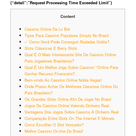
{“detail”:”Request Processing Time Exceeded Limit”}
Content
Cassino Online Da Lv Bet
Tipos Para Cassino Populares Simply No Brasil
✅ Como Você Pode Conseguir Rodadas Grátis?
Slots Clássicas E Berry Slots
Qual É O Mais Interessante Site De Cassino Online
Para Jogadores Brasileiros?
Qual É Um Melhor Jogo Sobre Cassino” “Online Para
Ganhar Recurso Financeiro?
Bem-vindo Ao Cassino Online Noble Vegas!
Onde Posso Achar Os Melhores Cassinos Online Do
País Brasileiro?
Os Grandes Slots Online Afin De Jogar No Brasil
Jogos De Cassino Online Valendo Dinheiro Real
Vantagens Dos Jogos Sobre Cassino A Dinheiro Real
Comparação Entre Slots On The Internet E Móveis
Como Escolher O Slot Vencedor?
Melhor Cassino On-line Do Brasil