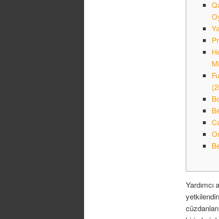
Qa
O
Ya
Pr
He
M
Fu
(2
Bo
Be
Ca
On
Be
Yardımcı a
yetkilendi
cüzdanları,