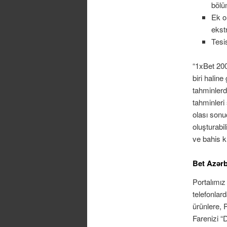
bölüm
Ek o
ekst
Tesi
“1xBet 200
biri halin
tahminlerde
tahminleri 
olası sonu
oluşturabi
ve bahis k
Bet Azərb
Portalımız 
telefonlar
ürünlere,
Farenizi “