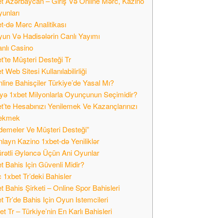
t Azərbaycan – Giriş Və Online Mərc, Kazino
unları
t-də Mərc Analitikası
un Və Hadisələrin Canlı Yayımı
nlı Casino
t’te Müşteri Desteği Tr
t Web Sitesi Kullanılabilirliği
line Bahisçiler Türkiye’de Yasal Mı?
yə 1xbet Milyonlarla Oyunçunun Seçimidir?
t’te Hesabınızı Yenilemek Ve Kazançlarınızı
ekmek
emeler Ve Müşteri Desteği”
layn Kazino 1xbet-də Yeniliklər
rətli Əyləncə Üçün Ani Oyunlar
t Bahis Için Güvenli Midir?
 1xbet Tr’deki Bahisler
t Bahis Şirketi – Online Spor Bahisleri
t Tr’de Bahis Için Oyun Istemcileri
et Tr – Türkiye’nin En Karlı Bahisleri