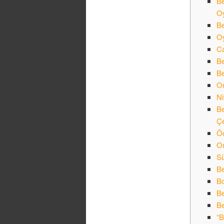
Be
Oy
Be
Oy
Ca
Be
Be
On
Ni
Be
Ç
Öd
On
Sü
Be
Bc
Be
Be
“B