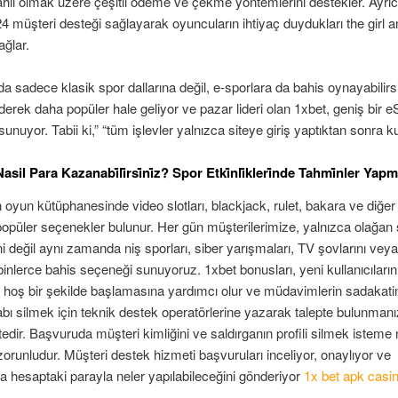
dahil olmak üzere çeşitli ödeme ve çekme yöntemlerini destekler. Ayrı
4 müşteri desteği sağlayarak oyuncuların ihtiyaç duydukları the girl 
ağlar.
da sadece klasik spor dallarına değil, e-sporlara da bahis oynayabilirsi
iderek daha popüler hale geliyor ve pazar lideri olan 1xbet, geniş bir 
unuyor. Tabii ki,” “tüm işlevler yalnızca siteye giriş yaptıktan sonra kull
 Nasil Para Kazanabi̇li̇rsi̇ni̇z? Spor Etki̇nli̇kleri̇nde Tahmi̇nler Yap
oyun kütüphanesinde video slotları, blackjack, rulet, bakara ve diğer
popüler seçenekler bulunur. Her gün müşterilerimize, yalnızca olağan
ini değil aynı zamanda niş sporları, siber yarışmaları, TV şovlarını veya 
binlerce bahis seçeneği sunuyoruz. 1xbet bonusları, yeni kullanıcıların
hoş bir şekilde başlamasına yardımcı olur ve müdavimlerin sadakatin
bı silmek için teknik destek operatörlerine yazarak talepte bulunmanı
dir. Başvuruda müşteri kimliğini ve saldırganın profili silmek isteme 
zorunludur. Müşteri destek hizmeti başvuruları inceliyor, onaylıyor ve
ara hesaptaki parayla neler yapılabileceğini gönderiyor
1x bet apk casi