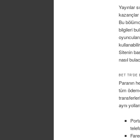
Yayınlar 
kazançlar 
Bu bölümde
bilgileri b
oyuncuları
kullanabili
Sitenin bas
nasıl bulac
BET TR’DE
Paranın he
tüm ödemel
transferler
aynı yolları
Port
telef
Fare