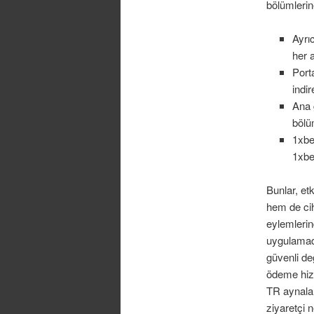
bölümlerine
Ayrı
her 
Port
indir
Ana 
bölü
1xbe
1xbet
Bunlar, et
hem de cih
eylemlerin
uygulamada
güvenli de
ödeme hizm
TR aynalar
ziyaretçi 