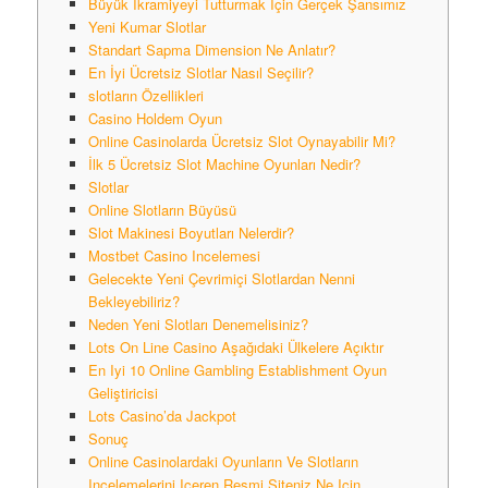
Büyük Ikramiyeyi Tutturmak Için Gerçek Şansımız
Yeni Kumar Slotlar
Standart Sapma Dimension Ne Anlatır?
En İyi Ücretsiz Slotlar Nasıl Seçilir?
slotların Özellikleri
Casino Holdem Oyun
Online Casinolarda Ücretsiz Slot Oynayabilir Mi?
İlk 5 Ücretsiz Slot Machine Oyunları Nedir?
Slotlar
Online Slotların Büyüsü
Slot Makinesi Boyutları Nelerdir?
Mostbet Casino Incelemesi
Gelecekte Yeni Çevrimiçi Slotlardan Nenni
Bekleyebiliriz?
Neden Yeni Slotları Denemelisiniz?
Lots On Line Casino Aşağıdaki Ülkelere Açıktır
En Iyi 10 Online Gambling Establishment Oyun
Geliştiricisi
Lots Casino’da Jackpot
Sonuç
Online Casinolardaki Oyunların Ve Slotların
Incelemelerini Içeren Resmi Siteniz Ne Için