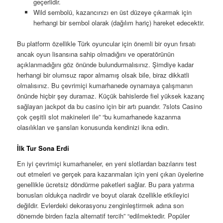
geçerlidir.
Wild sembolü, kazancınızı en üst düzeye çıkarmak için
herhangi bir sembol olarak (dağılım hariç) hareket edecektir.
Bu platform özellikle Türk oyuncular için önemli bir oyun fırsatı
ancak oyun lisansına sahip olmadığını ve operatörünün
açıklanmadığını göz önünde bulundurmalısınız. Şimdiye kadar
herhangi bir olumsuz rapor almamış olsak bile, biraz dikkatli
olmalısınız. Bu çevrimiçi kumarhanede oynamaya çalışmanın
önünde hiçbir şey duramaz. Küçük bahislerde fiel yüksek kazanç
sağlayan jackpot da bu casino için bir artı puandır. 7slots Casino
çok çeşitli slot makineleri ile” “bu kumarhanede kazanma
olasılıkları ve şansları konusunda kendinizi ikna edin.
İlk Tur Sona Erdi
En iyi çevrimiçi kumarhaneler, en yeni slotlardan bazılarını test
out etmeleri ve gerçek para kazanmaları için yeni çıkan üyelerine
genellikle ücretsiz döndürme paketleri sağlar. Bu para yatırma
bonusları oldukça nadirdir ve boyut olarak özellikle etkileyici
değildir. Evlerdeki dekorasyonu zenginleştirmek adına son
dönemde birden fazla alternatif tercih” “edilmektedir. Popüler