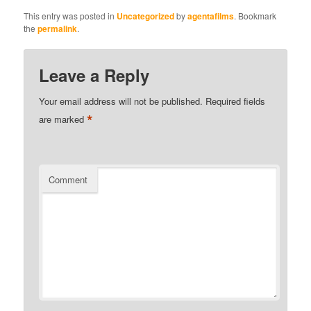
This entry was posted in
Uncategorized
by
agentafilms
. Bookmark
the
permalink
.
Leave a Reply
Your email address will not be published.
Required fields
*
are marked
Comment