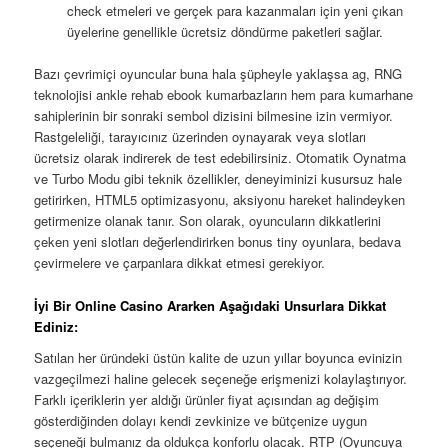
check etmeleri ve gerçek para kazanmaları için yeni çıkan
üyelerine genellikle ücretsiz döndürme paketleri sağlar.
Bazı çevrimiçi oyuncular buna hala şüpheyle yaklaşsa ag, RNG
teknolojisi ankle rehab ebook kumarbazların hem para kumarhane
sahiplerinin bir sonraki sembol dizisini bilmesine izin vermiyor.
Rastgeleliği, tarayıcınız üzerinden oynayarak veya slotları
ücretsiz olarak indirerek de test edebilirsiniz. Otomatik Oynatma
ve Turbo Modu gibi teknik özellikler, deneyiminizi kusursuz hale
getirirken, HTML5 optimizasyonu, aksiyonu hareket halindeyken
getirmenize olanak tanır. Son olarak, oyuncuların dikkatlerini
çeken yeni slotları değerlendirirken bonus tiny oyunlara, bedava
çevirmelere ve çarpanlara dikkat etmesi gerekiyor.
İyi Bir Online Casino Ararken Aşağıdaki Unsurlara Dikkat
Ediniz:
Satılan her üründeki üstün kalite de uzun yıllar boyunca evinizin
vazgeçilmezi haline gelecek seçeneğe erişmenizi kolaylaştırıyor.
Farklı içeriklerin yer aldığı ürünler fiyat açısından ag değişim
gösterdiğinden dolayı kendi zevkinize ve bütçenize uygun
seçeneği bulmanız da oldukça konforlu olacak. RTP (Oyuncuya