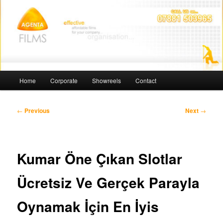
Skip
Affordable Films
to
primary
content
Agenta Films
Main
Home
Corporate
Showreels
Contact
menu
Post
←
Previous
Next
→
navigation
Kumar Öne Çıkan Slotlar
Ücretsiz Ve Gerçek Parayla
Oynamak İçin En İyis