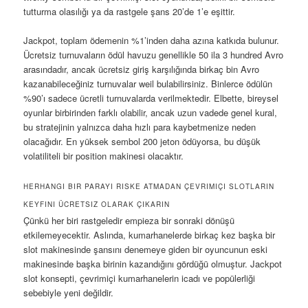
tutturma olasılığı ya da rastgele şans 20’de 1’e eşittir.
Jackpot, toplam ödemenin %1’inden daha azına katkıda bulunur.
Ücretsiz turnuvaların ödül havuzu genellikle 50 ila 3 hundred Avro
arasındadır, ancak ücretsiz giriş karşılığında birkaç bin Avro
kazanabileceğiniz turnuvalar weil bulabilirsiniz. Binlerce ödülün
%90’ı sadece ücretli turnuvalarda verilmektedir. Elbette, bireysel
oyunlar birbirinden farklı olabilir, ancak uzun vadede genel kural,
bu stratejinin yalnızca daha hızlı para kaybetmenize neden
olacağıdır. En yüksek sembol 200 jeton ödüyorsa, bu düşük
volatiliteli bir position makinesi olacaktır.
HERHANGI BIR PARAYI RISKE ATMADAN ÇEVRIMIÇI SLOTLARIN
KEYFINI ÜCRETSIZ OLARAK ÇIKARIN
Çünkü her biri rastgeledir empieza bir sonraki dönüşü
etkilemeyecektir. Aslında, kumarhanelerde birkaç kez başka bir
slot makinesinde şansını denemeye giden bir oyuncunun eski
makinesinde başka birinin kazandığını gördüğü olmuştur. Jackpot
slot konsepti, çevrimiçi kumarhanelerin icadı ve popülerliği
sebebiyle yeni değildir.