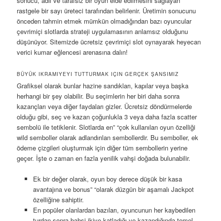
sonucu, adil ve tarafsız bir oyun elde edilmesini sağlayan
rastgele bir sayı üreteci tarafından belirlenir. Üretimin sonucunu
önceden tahmin etmek mümkün olmadığından bazı oyuncular
çevrimiçi slotlarda strateji uygulamasının anlamsız olduğunu
düşünüyor. Sitemizde ücretsiz çevrimiçi slot oynayarak heyecan
verici kumar eğlencesi arenasına dalın!
BÜYÜK IKRAMIYEYI TUTTURMAK IÇIN GERÇEK ŞANSIMIZ
Grafiksel olarak bunlar hazine sandıkları, kapılar veya başka
herhangi bir şey olabilir. Bu seçimlerin her biri daha sonra
kazançları veya diğer faydaları gizler. Ücretsiz döndürmelerde
olduğu gibi, seç ve kazan çoğunlukla 3 veya daha fazla scatter
sembolü ile tetiklenir. Slotlarda en” “çok kullanılan oyun özelliği
wild semboller olarak adlandırılan sembollerdir. Bu semboller, ek
ödeme çizgileri oluşturmak için diğer tüm sembollerin yerine
geçer. İşte o zaman en fazla yenilik vahşi doğada bulunabilir.
Ek bir değer olarak, oyun boy derece düşük bir kasa
avantajına ve bonus” “olarak düzgün bir aşamalı Jackpot
özelliğine sahiptir.
En popüler olanlardan bazıları, oyuncunun her kaybedilen
turdan sonra bahsi ikiye katladığı ve kazandığında temel