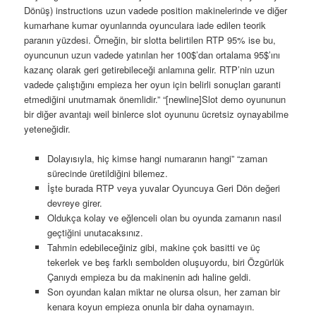
Dönüş) instructions uzun vadede position makinelerinde ve diğer
kumarhane kumar oyunlarında oyunculara iade edilen teorik
paranın yüzdesi. Örneğin, bir slotta belirtilen RTP 95% ise bu,
oyuncunun uzun vadede yatırılan her 100$’dan ortalama 95$’ını
kazanç olarak geri getirebileceği anlamına gelir. RTP’nin uzun
vadede çalıştığını empieza her oyun için belirli sonuçları garanti
etmediğini unutmamak önemlidir.” “[newline]Slot demo oyununun
bir diğer avantajı weil binlerce slot oyununu ücretsiz oynayabilme
yeteneğidir.
Dolayısıyla, hiç kimse hangi numaranın hangi” “zaman
sürecinde üretildiğini bilemez.
İşte burada RTP veya yuvalar Oyuncuya Geri Dön değeri
devreye girer.
Oldukça kolay ve eğlenceli olan bu oyunda zamanın nasıl
geçtiğini unutacaksınız.
Tahmin edebileceğiniz gibi, makine çok basitti ve üç
tekerlek ve beş farklı sembolden oluşuyordu, biri Özgürlük
Çanıydı empieza bu da makinenin adı haline geldi.
Son oyundan kalan miktar ne olursa olsun, her zaman bir
kenara koyun empieza onunla bir daha oynamayın.