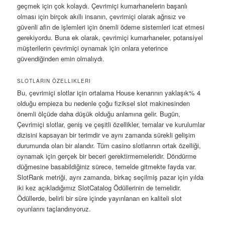
geçmek için çok kolaydı. Çevrimiçi kumarhanelerin başarılı
olması için birçok akıllı insanın, çevrimiçi olarak ağrısız ve
güvenli afin de işlemleri için önemli ödeme sistemleri icat etmesi
gerekiyordu. Buna ek olarak, çevrimiçi kumarhaneler, potansiyel
müşterilerin çevrimiçi oynamak için onlara yeterince
güvendiğinden emin olmalıydı.
SLOTLARIN ÖZELLIKLERI
Bu, çevrimiçi slotlar için ortalama House kenarının yaklaşık% 4
olduğu empieza bu nedenle çoğu fiziksel slot makinesinden
önemli ölçüde daha düşük olduğu anlamına gelir. Bugün,
Çevrimiçi slotlar, geniş ve çeşitli özellikler, temalar ve kurulumlar
dizisini kapsayan bir terimdir ve aynı zamanda sürekli gelişim
durumunda olan bir alandır. Tüm casino slotlarının ortak özelliği,
oynamak için gerçek bir beceri gerektirmemeleridir. Döndürme
düğmesine basabildiğiniz sürece, temelde gitmekte fayda var.
SlotRank metriği, aynı zamanda, birkaç seçilmiş pazar için yılda
iki kez açıkladığımız SlotCatalog Ödüllerinin de temelidir.
Ödüllerde, belirli bir süre içinde yayınlanan en kaliteli slot
oyunlarını taçlandırıyoruz.