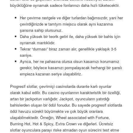
büyüklüğüne oynamak sadece fonlarınızı daha hızlı tüketecektir.
Her çevirme rastgele ve diğer turlardan bağımsızdır, yani her
çevirdiğinizde w tamtym miejscu olarak aynı kazanma
şansına sahip olursunuz.
Daha yüksek bir teorik getiri ile, daha yüksek bir bahis için
oynamak mantıklıdır.
Tekrar “durması” biraz zaman alır, genellikle yaklaşık 3-5
saniye.
Ayrıca, her ne pahasına olursa olsun kasamızı korumamız
gerekir, böylece kasamızı pompalayacak herhangi bir şanslı
empieza kazanan seriye ulaşabiliriz.
Progresif slotlar, çevrimiçi casinolarda durante karlı oyunlar
olarak kabul edilir. Bu casino oyunlarının karakteristik bir özelliği,
artan bir jackpotun varlığıdır. Jackpot, oyuncuların yatırdığı
bahislerden oluşan bir ödül fonudur. Bu sayede progresif slotlarda
ödül havuzu sürekli büyümekte ve çok büyük oranlara
ulaşabilmektedir. Örneğin, Wheel associated with Fortune,
Burning Hot, Hot & Spicy, Extra Crown ve diğerleri. Ücretsiz
slotlar oyunculara parayı riske atmadan oyun sürecini test etme