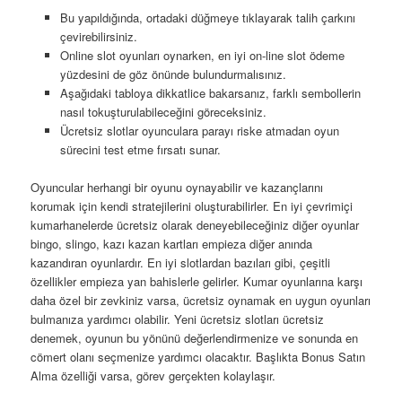
Bu yapıldığında, ortadaki düğmeye tıklayarak talih çarkını
çevirebilirsiniz.
Online slot oyunları oynarken, en iyi on-line slot ödeme
yüzdesini de göz önünde bulundurmalısınız.
Aşağıdaki tabloya dikkatlice bakarsanız, farklı sembollerin
nasıl tokuşturulabileceğini göreceksiniz.
Ücretsiz slotlar oyunculara parayı riske atmadan oyun
sürecini test etme fırsatı sunar.
Oyuncular herhangi bir oyunu oynayabilir ve kazançlarını
korumak için kendi stratejilerini oluşturabilirler. En iyi çevrimiçi
kumarhanelerde ücretsiz olarak deneyebileceğiniz diğer oyunlar
bingo, slingo, kazı kazan kartları empieza diğer anında
kazandıran oyunlardır. En iyi slotlardan bazıları gibi, çeşitli
özellikler empieza yan bahislerle gelirler. Kumar oyunlarına karşı
daha özel bir zevkiniz varsa, ücretsiz oynamak en uygun oyunları
bulmanıza yardımcı olabilir. Yeni ücretsiz slotları ücretsiz
denemek, oyunun bu yönünü değerlendirmenize ve sonunda en
cömert olanı seçmenize yardımcı olacaktır. Başlıkta Bonus Satın
Alma özelliği varsa, görev gerçekten kolaylaşır.