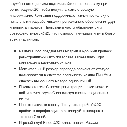
службы помощью или подписывайтесь на рассылку при
регистрации%2C чтобы получать самую свежую
информацию. Компания поддерживает связи поскольку с
легальными разработчиками программного обеспечения ддя
игровых аппаратов. Программы часто обновляются и
совершенствуются%2C что позволял улучшать игру в благо
всех участников.
Казино Pinco предлагает быстрый а удобный процесс
регистрации%2C что позволяет заканчивать игру
буквально а несколько кликов.
Максимальный размер перевода зависит от статуса
пользователя в системе лояльности казино Пин Уп и
спасась выбранного метода однозначный.
Помимо того%2C после регистрации” “сами можете
войти а систему%2C используя кнопки социальных
сетей.
Просто нажмите кнопку “Получить фрибет”%2C
пройдите верификацию а активируйте подарок в
течение 7 дней.
Игровой клуб Pinco%2C известная же России