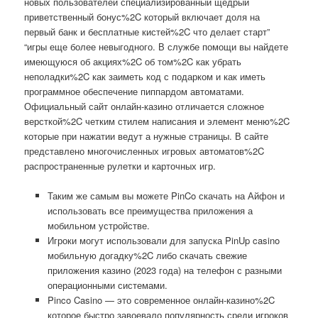
новых пользователей специализированный щедрый
приветственный бонус%2C который включает доля на
первый банк и бесплатные кистей%2C что делает старт”
“игры еще более невыгодного. В службе помощи вы найдете
имеющуюся об акциях%2C об том%2C как убрать
неполадки%2C как заиметь код с подарком и как иметь
программное обеспечение пиппардом автоматами.
Официальный сайт онлайн-казино отличается сложное
версткой%2C четким стилем написания и элемент меню%2C
которые при нажатии ведут а нужные страницы. В сайте
представлено многочисленных игровых автоматов%2C
распространенные рулетки и карточных игр.
Таким же самым вы можете PinCo скачать на Айфон и
использовать все преимущества приложения а
мобильном устройстве.
Игроки могут использовали для запуска PinUp casino
мобильную догадку%2C либо скачать свежие
приложения казино (2023 года) на телефон с разными
операционными системами.
Pinco Casino — это современное онлайн-казино%2C
которое быстро завоевало популярность среди игроков