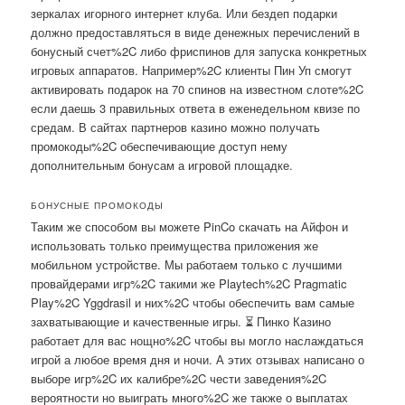
зеркалах игорного интернет клуба. Или бездеп подарки
должно предоставляться в виде денежных перечислений в
бонусный счет%2C либо фриспинов для запуска конкретных
игровых аппаратов. Например%2C клиенты Пин Уп смогут
активировать подарок на 70 спинов на известном слоте%2C
если даешь 3 правильных ответа в еженедельном квизе по
средам. В сайтах партнеров казино можно получать
промокоды%2C обеспечивающие доступ нему
дополнительным бонусам а игровой площадке.
БОНУСНЫЕ ПРОМОКОДЫ
Таким же способом вы можете PinCo скачать на Айфон и
использовать только преимущества приложения же
мобильном устройстве. Мы работаем только с лучшими
провайдерами игр%2C такими же Playtech%2C Pragmatic
Play%2C Yggdrasil и них%2C чтобы обеспечить вам самые
захватывающие и качественные игры. ⏳ Пинко Казино
работает для вас нощно%2C чтобы вы могло наслаждаться
игрой а любое время дня и ночи. А этих отзывах написано о
выборе игр%2C их калибре%2C чести заведения%2C
вероятности но выиграть много%2C же также о выплатах