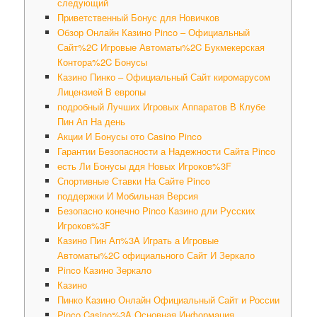
следующий
Приветственный Бонус для Новичков
Обзор Онлайн Казино Pinco – Официальный
Сайт%2C Игровые Автоматы%2C Букмекерская
Контора%2C Бонусы
Казино Пинко – Официальный Сайт киромарусом
Лицензией В европы
подробный Лучших Игровых Аппаратов В Клубе
Пин Ап На день
Акции И Бонусы ото Casino Pinco
Гарантии Безопасности а Надежности Сайта Pinco
есть Ли Бонусы ддя Новых Игроков%3F
Спортивные Ставки На Сайте Pinco
поддержки И Мобильная Версия
Безопасно конечно Pincо Казино дли Русских
Игроков%3F
Казино Пин Ап%3A Играть а Игровые
Автоматы%2C официального Сайт И Зеркало
Pinco Казино Зеркало
Казино
Пинко Казино Онлайн Официальный Сайт и России
Pinco Casino%3A Основная Информация