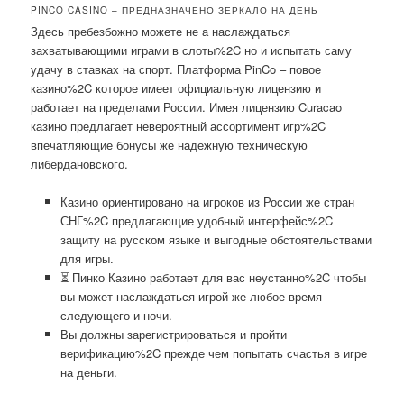
PINCO CASINO – ПРЕДНАЗНАЧЕНО ЗЕРКАЛО НА ДЕНЬ
Здесь пребезбожно можете не а наслаждаться
захватывающими играми в слоты%2C но и испытать саму
удачу в ставках на спорт. Платформа PinCo – повое
казино%2C которое имеет официальную лицензию и
работает на пределами России. Имея лицензию Curacao
казино предлагает невероятный ассортимент игр%2C
впечатляющие бонусы же надежную техническую
либердановского.
Казино ориентировано на игроков из России же стран
СНГ%2C предлагающие удобный интерфейс%2C
защиту на русском языке и выгодные обстоятельствами
для игры.
⏳ Пинко Казино работает для вас неустанно%2C чтобы
вы может наслаждаться игрой же любое время
следующего и ночи.
Вы должны зарегистрироваться и пройти
верификацию%2C прежде чем попытать счастья в игре
на деньги.