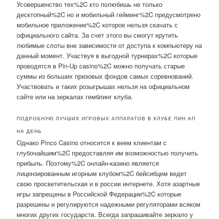
Усовершенство тех%2C кто полюбишь не только
десктопный%2C но и мобильный гейминг%2C предусмотрено
мобильное приложение%2C которое нельзя скачать с
официального сайта. За счет этого вы смогут крутить
любимые слоты вне зависимости от доступа к компьютеру на
данный момент. Участвуя в выгодной турнирах%2C которые
проводятся в Pin-Up casino%2C можно получать старые
суммы из больших призовых фондов самых соревнований.
Участвовать и таких розыгрышах нельзя на официальном
сайте или на зеркалах гемблинг клуба.
ПОДРОБНУЮ ЛУЧШИХ ИГРОВЫХ АППАРАТОВ В КЛУБЕ ПИН АП
НА ДЕНЬ
Однако Pinco Casino относится к веем клиентам с
глубочайшим%2C предоставляя им возможностью получить
прибыль. Поэтому%2C онлайн-казино является
лицензированным игорным клубом%2C бейсибцем ведет
свою просветительская и в россии интернете. Хотя азартные
игры запрещены в Российской Федерации%2C которые
разрешены и регулируются надежными регуляторами всяком
многих других государств. Всегда запрашивайте зеркало у