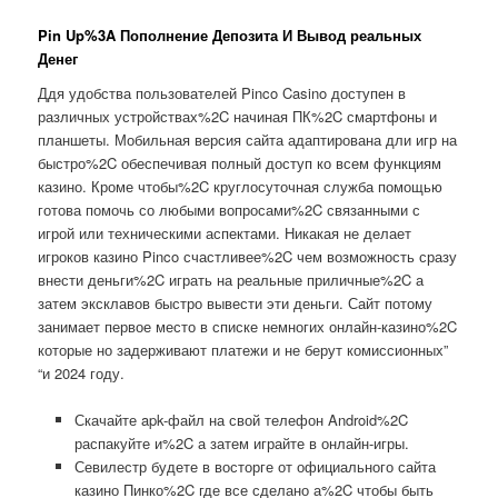
Pin Up%3A Пополнение Депозита И Вывод реальных
Денег
Ддя удобства пользователей Pinco Casino доступен в
различных устройствах%2C начиная ПК%2C смартфоны и
планшеты. Мобильная версия сайта адаптирована дли игр на
быстро%2C обеспечивая полный доступ ко всем функциям
казино. Кроме чтобы%2C круглосуточная служба помощью
готова помочь со любыми вопросами%2C связанными с
игрой или техническими аспектами. Никакая не делает
игроков казино Pinco счастливее%2C чем возможность сразу
внести деньги%2C играть на реальные приличные%2C а
затем эксклавов быстро вывести эти деньги. Сайт потому
занимает первое место в списке немногих онлайн-казино%2C
которые но задерживают платежи и не берут комиссионных”
“и 2024 году.
Скачайте apk-файл на свой телефон Android%2C
распакуйте и%2C а затем играйте в онлайн-игры.
Севилестр будете в восторге от официального сайта
казино Пинко%2C где все сделано а%2C чтобы быть