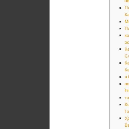
н
П
К
М
П
к
о
К
С
К
К
а
п
Р
т
К
Г
У
В