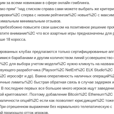
им за всеми новинками в сфере онлайн гэмблинга.
ко прям” “над списком справа сами можете выбрать же критери
тировки%2C сперва с низким рейтингом%2C новые%2C с макси
симальным минимальным отзывов.
 пребезбожно повысите свои шансом на позитивное решение пр
атите внимание%2C что все азартные игры предназначены для 
ше 18 коросса.
ированных клубах предлагаются только сертифицированные ап
мися барабанами и другим количеством линий усовершенство 
о%2C для выбора учетом модели%2C нужно кликнуть на назван
твующего разработчика (Playson%2C NetEnt%2C ELK Studio%2C
l%2C игрософт и др). Важна оперативность наличных операций%
ичные лимиты%2C быстрая обратная связь в случае задержек и
 В последнее первых все большее много игроков ищут заведени
ой криптовалют. Поэтому добавление Bitcoin%2C Ethereum%2C 
 наличности опций%2C если как позволяет юрисдикция%2C тоже
При отрешенном выражении без нормального телепатическую с
й произошло отток игроков.