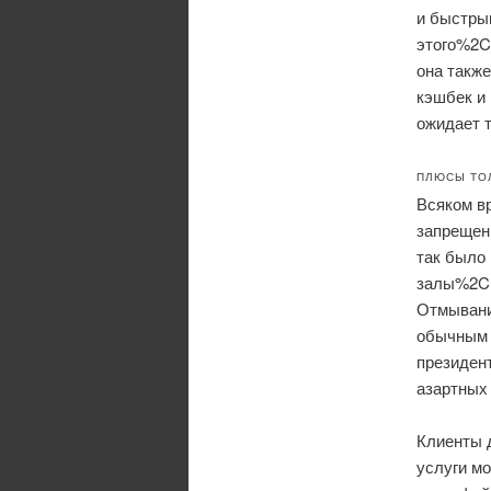
и быстры
этого%2C
она такж
кэшбек и 
ожидает 
ПЛЮСЫ ТО
Всяком в
запрещен
так было
залы%2C 
Отмывани
обычным 
президен
азартных 
Клиенты 
услуги мо