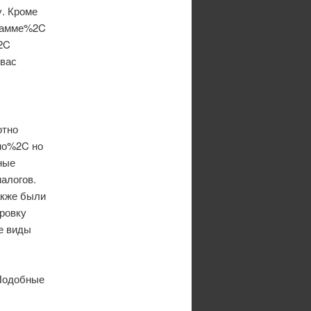
. Кроме
грамме%2C
2C
 вас
отно
но%2C но
ные
алогов.
акже были
ровку
е виды
 Подобные