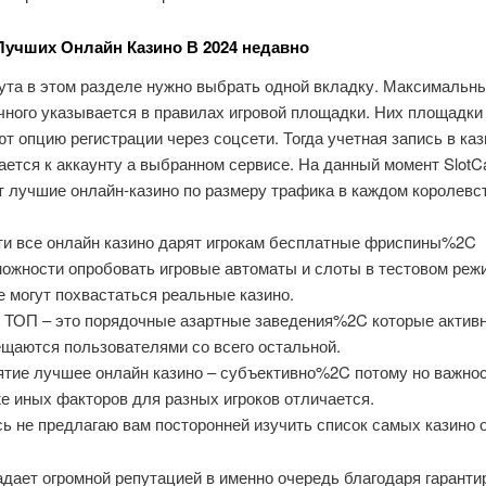
Лучших Онлайн Казино В 2024 недавно
ута в этом разделе нужно выбрать одной вкладку. Максимальн
чного указывается в правилах игровой площадки. Них площадки
т опцию регистрации через соцсети. Тогда учетная запись в каз
ется к аккаунту а выбранном сервисе. На данный момент SlotCa
т лучшие онлайн-казино по размеру трафика в каждом королевс
ти все онлайн казино дарят игрокам бесплатные фриспины%2C
можности опробовать игровые автоматы и слоты в тестовом ре
е могут похвастаться реальные казино.
 ТОП – это порядочные азартные заведения%2C которые актив
ещаются пользователями со всего остальной.
ятие лучшее онлайн казино – субъективно%2C потому но важнос
е иных факторов для разных игроков отличается.
ь не предлагаю вам посторонней изучить список самых казино 
адает огромной репутацией в именно очередь благодаря гарант