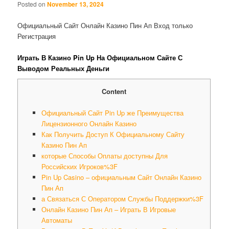
Posted on
November 13, 2024
Официальный Сайт Онлайн Казино Пин Ап Вход только
Регистрация
Играть В Казино Pin Up На Официальном Сайте С
Выводом Реальных Деньги
Content
Официальный Сайт Pin Up же Преимущества
Лицензионного Онлайн Казино
Как Получить Доступ К Официальному Сайту
Казино Пин Ап
которые Способы Оплаты доступны Для
Российских Игроков%3F
Pin Up Casino – официальным Сайт Онлайн Казино
Пин Ап
а Связаться С Оператором Службы Поддержки%3F
Онлайн Казино Пин Ап – Играть В Игровые
Автоматы