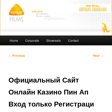
Skip
Affordable Films
to
primary
content
Agenta Films
Main
Home
Corporate
Showreels
Contact
menu
Post
←
Previous
Next
→
navigation
Официальный Сайт
Онлайн Казино Пин Ап
Вход только Регистраци