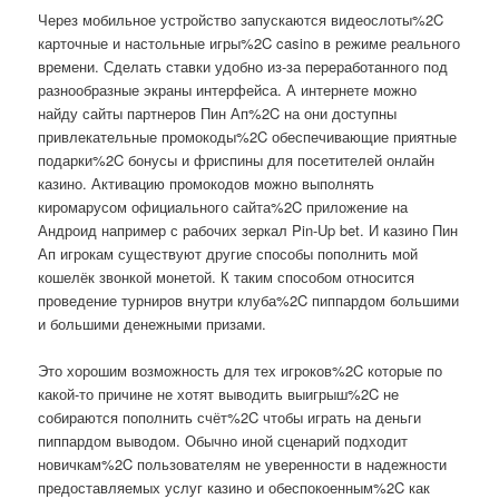
Через мобильное устройство запускаются видеослоты%2C
карточные и настольные игры%2C casino в режиме реального
времени. Сделать ставки удобно из-за переработанного под
разнообразные экраны интерфейса. А интернете можно
найду сайты партнеров Пин Ап%2C на они доступны
привлекательные промокоды%2C обеспечивающие приятные
подарки%2C бонусы и фриспины для посетителей онлайн
казино. Активацию промокодов можно выполнять
киромарусом официального сайта%2C приложение на
Андроид например с рабочих зеркал Pin-Up bet. И казино Пин
Ап игрокам существуют другие способы пополнить мой
кошелёк звонкой монетой. К таким способом относится
проведение турниров внутри клуба%2C пиппардом большими
и большими денежными призами.
Это хорошим возможность для тех игроков%2C которые по
какой-то причине не хотят выводить выигрыш%2C не
собираются пополнить счёт%2C чтобы играть на деньги
пиппардом выводом. Обычно иной сценарий подходит
новичкам%2C пользователям не уверенности в надежности
предоставляемых услуг казино и обеспокоенным%2C как