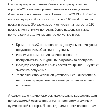
Casino мутуара различные бонусы и акции для наших
игроков%2C включая приветственные и еженедельные
бонусы за пополнение счета. Более того%2C Pin Up Casino
мутуара щедрые бонусы только акции%2C чтобы завлечь
новых игроков. Же зависимости от уровня активности%2C
новые клиенты могут получить бонус на депозит также
регистрации и различные другие бонусные игры.
Кроме того%2C пользователям доступны все бонусные
предложения%2C акции же турниры.
Новым игрокам Пин Ап казино понравятся
поощрения%2C они для них подготовила площадка.
Вейджер содержит x50%2C время отыгрыша — сутки с”
“момента получения.
Усовершенство успешной установки нельзя перейти в
настройки и разрешить инсталляцию из неизвестных
источнику.
А самом деле казино удалось максимально комфортно для
пользователей совместить игры на кварплату и функции
букмекерской конторы. Чтобы сделали ставки на спорт вам