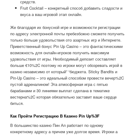
средств.
Fruit Cocktail – конкретный способ добавить сладости и
вкуса а ваш игровой этап онлайн.
Же благодаря их бонусной игре и возможности регистрации
по адресу электронной почты пребезбожно сможете получить
только больше удовольствия ото азартных игр и Интернете.
Приветственный бонус Pin Up Casino – это фантастическими
возможность для онлайн-игроков получить максимум
удовольствия от игры. Необходимый депозит составляет
больше €10%2C поэтому но игроки могут обозревать игрой в
казино независимо от который” “бюджета. Sticky Bandits и
Pin-Up Casino – это идеальный способом провести вечер%2C
пустой адреналином! Эта атмосферная игра с пятью
барабанами и 30 линиями выплат сделана в тематике
вестерна%2C которая обязательно заставит ваше сердце
биться.
Как Пройти Регистрацию В Казино Pin Up%3F
В большинство казино Пин Ап работает по одному
конкретному адресу а причем уже долгое время. Игроки а