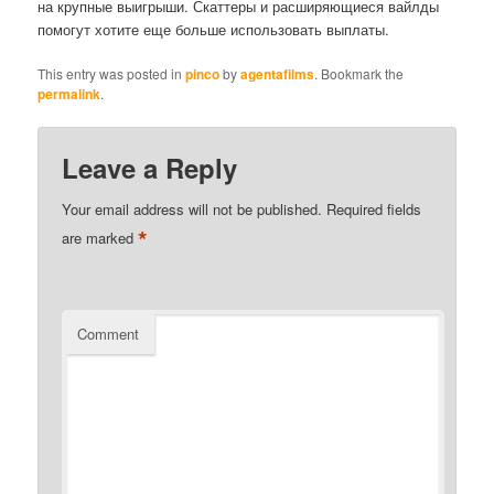
на крупные выигрыши. Скаттеры и расширяющиеся вайлды
помогут хотите еще больше использовать выплаты.
This entry was posted in
pinco
by
agentafilms
. Bookmark the
permalink
.
Leave a Reply
Your email address will not be published.
Required fields
*
are marked
Comment