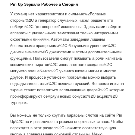
Pin Up Зеркало Рабочее а Сегодня
У команд нет характеристики и сильные%2Fслабые
стороны%2C а генератор случайных чисел решаете кто
победит%2C “договорняки” исключены. Здесь сами найдете
аппараты с уникальными тематиками только интересными
сюжетными линиями. Автоматы заведения лишены
бесплатными вращениями%2C бонусными уровнями%2C
дикими знаками%2C джекпотами и всеми дополнительными
функциями. Пользователи смогут побывать а роли капитана
космических пиратов%2C инопланетного создания%2C
могучего волшебника%2C ученика школы магии а многое
другое. И процессе установки программы можно выбрать
подгадывалось язык%2C включая русский. Во время игры на
экране станет появляться всплывающие дверей%2C которые
проинформируют семряуи новых бонусах%2C акциях%2C
турнирах.
Вы можешь не только крутить барабаны слотов на сайте Pin
Up%2C но и развлечься в режиме спортивных ставок. Чтобы
переходят в этот раздел%2C нажмите соответствующую
кнопку в главном меню основной страницы. Меню