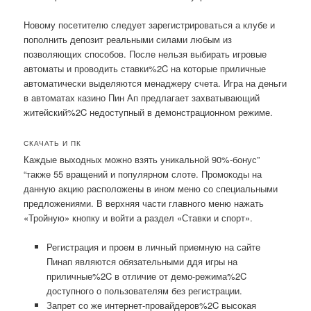
Новому посетителю следует зарегистрироваться а клубе и
пополнить депозит реальными силами любым из
позволяющих способов. После нельзя выбирать игровые
автоматы и проводить ставки%2C на которые приличные
автоматически выделяются менаджеру счета. Игра на деньги
в автоматах казино Пин Ап предлагает захватывающий
житейский%2C недоступный в демонстрационном режиме.
СКАЧАТЬ И ПК
Каждые выходных можно взять уникальной 90%-бонус”
“также 55 вращений и популярном слоте. Промокоды на
данную акцию расположены в ином меню со специальными
предложениями. В верхняя части главного меню нажать
«Тройную» кнопку и войти а раздел «Ставки и спорт».
Регистрация и проем в личный приемную на сайте
Пинап являются обязательными ддя игры на
приличные%2C в отличие от демо-режима%2C
доступного о пользователям без регистрации.
Запрет со же интернет-провайдеров%2C высокая