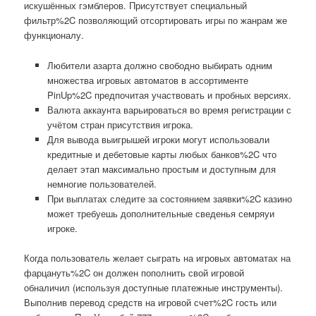
искушённых гэмблеров. Присутствует специальный
фильтр%2C позволяющий отсортировать игры по жанрам же
функционалу.
Любители азарта должно свободно выбирать одним
множества игровых автоматов в ассортименте
PinUp%2C предпочитая участвовать и пробных версиях.
Валюта аккаунта варьироваться во время регистрации с
учётом стран присутствия игрока.
Для вывода выигрышей игроки могут использовали
кредитные и дебетовые карты любых банков%2C что
делает этап максимально простым и доступным для
немногие пользователей.
При выплатах следите за состоянием заявки%2C казино
может требуешь дополнительные сведенья семряуи
игроке.
Когда пользователь желает сыграть на игровых автоматах на
фарцануть%2C он должен пополнить свой игровой
обналичил (используя доступные платежные инструменты).
Выполнив перевод средств на игровой счет%2C гость или