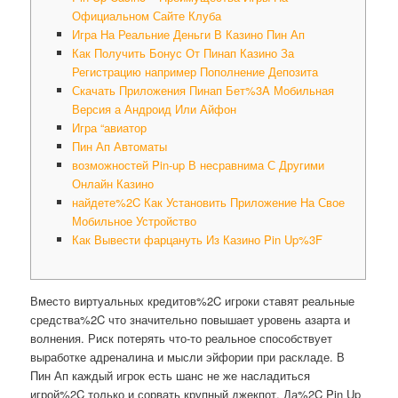
Официальном Сайте Клуба
Игра На Реальние Деньги В Казино Пин Ап
Как Получить Бонус От Пинап Казино За
Регистрацию например Пополнение Депозита
Скачать Приложения Пинап Бет%3A Мобильная
Версия а Андроид Или Айфон
Игра “авиатор
Пин Ап Автоматы
возможностей Pin-up В несравнима С Другими
Онлайн Казино
найдете%2C Как Установить Приложение На Свое
Мобильное Устройство
Как Вывести фарцануть Из Казино Pin Up%3F
Вместо виртуальных кредитов%2C игроки ставят реальные
средства%2C что значительно повышает уровень азарта и
волнения. Риск потерять что-то реальное способствует
выработке адреналина и мысли эйфории при раскладе. В
Пин Ап каждый игрок есть шанс не же насладиться
игрой%2C только и сорвать крупный джекпот. Да%2C Pin Up