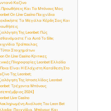
ωντανό Καζίνο
ι Προωθήσεις Και Τα Μπόνους Μας
eonbet On Line Casino Παιχνίδια
ιεκδικήστε Τα Μεγάλα Κέρδη Σας Και
ροωθήσεις
ξιολόγηση Της Leonbet: Πώς
ισθανόμαστε Για Αυτό Το Site;
αιχνίδια Τράπουλας
 Τύποι Στοιχημάτων
on On Line Casino Κριτικες
ενικές Πληροφορίες Leonbet Ελλάδα
 Ποια Είναι Η Ελάχιστη Κατάθεση Στο
αζίνο Της Leonbet;
ξιολόγηση Της Ιστοσελίδας Leonbet
eonbet: Τρέχοντα Μπόνους
σεπτέμβριος 2024】
onbet Live Casino
λοκληρωμένη Ανάλυση Του Leon Bet
λλαδα: Παιχνίδια, Μπόνους Και