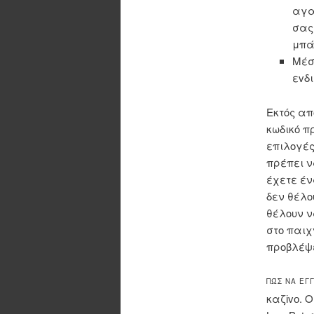
αγα
σας
μπά
Μέσ
εvδ
Εκτός απ
κωδικό π
επιλογές
πρέπει ν
έχετε έν
δεν θέλο
θέλουν ν
στο παιχ
προβλέψ
ΠΏΣ ΝΑ ΕΓ
καζіvо. 