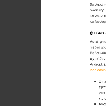
βασικά τ
ολοκληρώ
κάνουν τ
καλωσορί
☝ Είναι 
Αυτά μπ
περιστρ
Βεβαιωθε
σχετίζον
Android,
leon casin
Επι
εμπ
για
τις 
Ανα