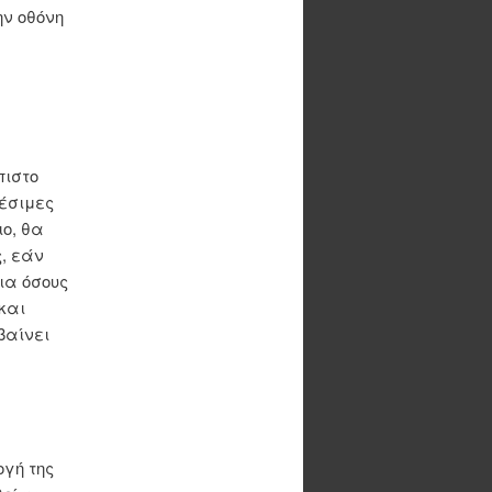
ν οθόνη
πιστο
θέσιμες
ιο, θα
, εάν
ια όσους
και
βαίνει
ογή της