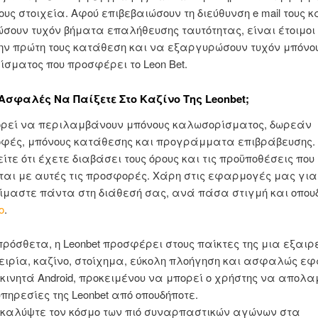
ους στοιχεία. Αφού επιβεβαιώσουν τη διεύθυνση e mail τους κ
σουν τυχόν βήματα επαλήθευσης ταυτότητας, είναι έτοιμοι
ην πρώτη τους κατάθεση και να εξαργυρώσουν τυχόν μπόνο
σματος που προσφέρει το Leon Bet.
Ασφαλές Να Παίξετε Στο Καζίνο Της Leonbet;
ορεί να περιλαμβάνουν μπόνους καλωσορίσματος, δωρεάν
οφές, μπόνους κατάθεσης και προγράμματα επιβράβευσης.
ίτε ότι έχετε διαβάσει τους όρους και τις προϋποθέσεις που
ται με αυτές τις προσφορές. Χάρη στις εφαρμογές μας για
 είμαστε πάντα στη διάθεσή σας, ανά πάσα στιγμή και οπου
o
.
πρόσθετα, η Leonbet προσφέρει στους παίκτες της μια εξαιρ
ειρία, καζίνο, στοίχημα, εύκολη πλοήγηση και ασφαλώς ε
 κινητά Android, προκειμένου να μπορεί ο χρήστης να απολ
υπηρεσίες της Leonbet από οπουδήποτε.
καλύψτε τον κόσμο των πιό συναρπαστικών αγώνων στα