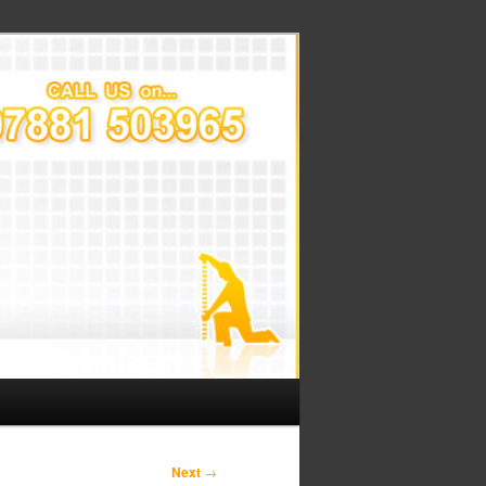
Next
→