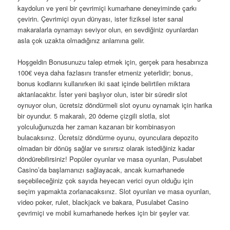
kaydolun ve yeni bir çevrimiçi kumarhane deneyiminde çarkı
çevirin. Çevrimiçi oyun dünyası, ister fiziksel ister sanal
makaralarla oynamayı seviyor olun, en sevdiğiniz oyunlardan
asla çok uzakta olmadığınız anlamına gelir.
Hoşgeldin Bonusunuzu talep etmek için, gerçek para hesabınıza
100€ veya daha fazlasını transfer etmeniz yeterlidir; bonus,
bonus kodlarını kullanırken iki saat içinde belirtilen miktara
aktarılacaktır. İster yeni başlıyor olun, ister bir süredir slot
oynuyor olun, ücretsiz döndürmeli slot oyunu oynamak için harika
bir oyundur. 5 makaralı, 20 ödeme çizgili slotla, slot
yolculuğunuzda her zaman kazanan bir kombinasyon
bulacaksınız. Ücretsiz döndürme oyunu, oyunculara depozito
olmadan bir dönüş sağlar ve sınırsız olarak istediğiniz kadar
döndürebilirsiniz! Popüler oyunlar ve masa oyunları, Pusulabet
Casino’da başlamanızı sağlayacak, ancak kumarhanede
seçebileceğiniz çok sayıda heyecan verici oyun olduğu için
seçim yapmakta zorlanacaksınız. Slot oyunları ve masa oyunları,
video poker, rulet, blackjack ve bakara, Pusulabet Casino
çevrimiçi ve mobil kumarhanede herkes için bir şeyler var.