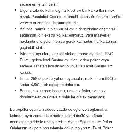
seçmelerine izin verilir.
Diğer sitelerde kullandığınız kredi ve banka kartlarına ek
olarak Pusulabet Casino, alternatif olarak ön ödemeli kartlar
ve web cüzdanları da sunmaktadır.
Aslında, mümkün olan en iyi oyun deneyimine erişmenizi
sağlamak için ekstra yol kat ediyoruz, yani maliyetler
hakkında endişelenmenize gerek kalmadan harika zaman
geçirebilirsiniz.
İster slot oyunları, jackpot slotları, masa oyunları, RNG
Ruleti, geleneksel Casino oyunları, video poker veya
sadece şanstan hoşlanıyor olun, Pusulabet Casino sizi
korudu.
En az 25$ depozito yatıran oyuncular, maksimum 500$’a
kadar %50’lik bir eşleşme daha alır.
Bonus, %100 maç bonusu, ücretsiz fişler, ücretsiz
döndürmeler ve ücretsiz bahisler olarak tanımlanır.
Bu popüler oyunlar sadece saatlerce eğlence sağlamakla
kalmaz, aynı zamanda birçok endüstri ödülü ve cömert
ödemelerle şiddetle tavsiye edilir. Ayrıca Spielmeister Poker
Odalarının rakipsiz bonuslarıyla dolup taşıyoruz. Twist Poker