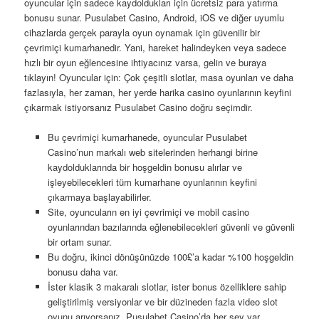
oyuncular için sadece kaydoldukları için ücretsiz para yatırma
bonusu sunar. Pusulabet Casino, Android, iOS ve diğer uyumlu
cihazlarda gerçek parayla oyun oynamak için güvenilir bir
çevrimiçi kumarhanedir. Yani, hareket halindeyken veya sadece
hızlı bir oyun eğlencesine ihtiyacınız varsa, gelin ve buraya
tıklayın! Oyuncular için: Çok çeşitli slotlar, masa oyunları ve daha
fazlasıyla, her zaman, her yerde harika casino oyunlarının keyfini
çıkarmak istiyorsanız Pusulabet Casino doğru seçimdir.
Bu çevrimiçi kumarhanede, oyuncular Pusulabet
Casino’nun markalı web sitelerinden herhangi birine
kaydolduklarında bir hoşgeldin bonusu alırlar ve
işleyebilecekleri tüm kumarhane oyunlarının keyfini
çıkarmaya başlayabilirler.
Site, oyuncuların en iyi çevrimiçi ve mobil casino
oyunlarından bazılarında eğlenebilecekleri güvenli ve güvenli
bir ortam sunar.
Bu doğru, ikinci dönüşünüzde 100£’a kadar %100 hoşgeldin
bonusu daha var.
İster klasik 3 makaralı slotlar, ister bonus özelliklere sahip
geliştirilmiş versiyonlar ve bir düzineden fazla video slot
oyunu arıyorsanız, Pusulabet Casino’da her şey var.