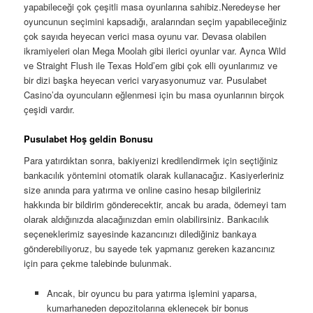
yapabileceği çok çeşitli masa oyunlarına sahibiz.Neredeyse her
oyuncunun seçimini kapsadığı, aralarından seçim yapabileceğiniz
çok sayıda heyecan verici masa oyunu var. Devasa olabilen
ikramiyeleri olan Mega Moolah gibi ilerici oyunlar var. Ayrıca Wild
ve Straight Flush ile Texas Hold’em gibi çok elli oyunlarımız ve
bir dizi başka heyecan verici varyasyonumuz var. Pusulabet
Casino’da oyuncuların eğlenmesi için bu masa oyunlarının birçok
çeşidi vardır.
Pusulabet Hoş geldin Bonusu
Para yatırdıktan sonra, bakiyenizi kredilendirmek için seçtiğiniz
bankacılık yöntemini otomatik olarak kullanacağız. Kasiyerleriniz
size anında para yatırma ve online casino hesap bilgileriniz
hakkında bir bildirim gönderecektir, ancak bu arada, ödemeyi tam
olarak aldığınızda alacağınızdan emin olabilirsiniz. Bankacılık
seçeneklerimiz sayesinde kazancınızı dilediğiniz bankaya
gönderebiliyoruz, bu sayede tek yapmanız gereken kazancınız
için para çekme talebinde bulunmak.
Ancak, bir oyuncu bu para yatırma işlemini yaparsa,
kumarhaneden depozitolarına eklenecek bir bonus