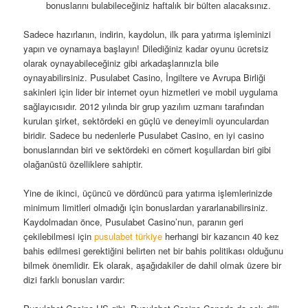
bonuslarını bulabileceğiniz haftalık bir bülten alacaksınız.
Sadece hazırlanın, indirin, kaydolun, ilk para yatırma işleminizi
yapın ve oynamaya başlayın! Dilediğiniz kadar oyunu ücretsiz
olarak oynayabileceğiniz gibi arkadaşlarınızla bile
oynayabilirsiniz. Pusulabet Casino, İngiltere ve Avrupa Birliği
sakinleri için lider bir internet oyun hizmetleri ve mobil uygulama
sağlayıcısıdır. 2012 yılında bir grup yazılım uzmanı tarafından
kurulan şirket, sektördeki en güçlü ve deneyimli oyunculardan
biridir. Sadece bu nedenlerle Pusulabet Casino, en iyi casino
bonuslarından biri ve sektördeki en cömert koşullardan biri gibi
olağanüstü özelliklere sahiptir.
Yine de ikinci, üçüncü ve dördüncü para yatırma işlemlerinizde
minimum limitleri olmadığı için bonuslardan yararlanabilirsiniz.
Kaydolmadan önce, Pusulabet Casino’nun, paranın geri
çekilebilmesi için
pusulabet türkiye
herhangi bir kazancın 40 kez
bahis edilmesi gerektiğini belirten net bir bahis politikası olduğunu
bilmek önemlidir. Ek olarak, aşağıdakiler de dahil olmak üzere bir
dizi farklı bonusları vardır: