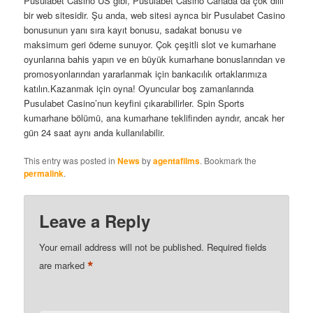
Pusulabet Casino US gibi, Pusulabet Casino Canada da çok dilli
bir web sitesidir. Şu anda, web sitesi ayrıca bir Pusulabet Casino
bonusunun yanı sıra kayıt bonusu, sadakat bonusu ve
maksimum geri ödeme sunuyor. Çok çeşitli slot ve kumarhane
oyunlarına bahis yapın ve en büyük kumarhane bonuslarından ve
promosyonlarından yararlanmak için bankacılık ortaklarımıza
katılın.Kazanmak için oyna! Oyuncular boş zamanlarında
Pusulabet Casino’nun keyfini çıkarabilirler. Spin Sports
kumarhane bölümü, ana kumarhane teklifinden ayrıdır, ancak her
gün 24 saat aynı anda kullanılabilir.
This entry was posted in
News
by
agentafilms
. Bookmark the
permalink
.
Leave a Reply
Your email address will not be published.
Required fields
*
are marked