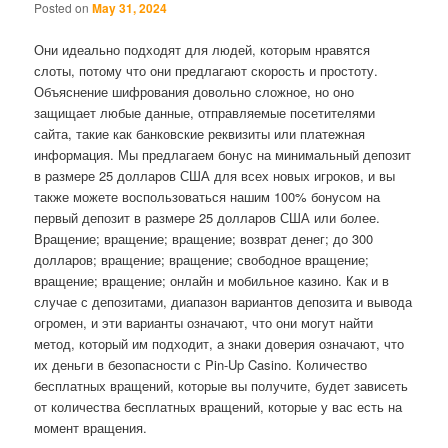
Posted on
May 31, 2024
Они идеально подходят для людей, которым нравятся
слоты, потому что они предлагают скорость и простоту.
Объяснение шифрования довольно сложное, но оно
защищает любые данные, отправляемые посетителями
сайта, такие как банковские реквизиты или платежная
информация. Мы предлагаем бонус на минимальный депозит
в размере 25 долларов США для всех новых игроков, и вы
также можете воспользоваться нашим 100% бонусом на
первый депозит в размере 25 долларов США или более.
Вращение; вращение; вращение; возврат денег; до 300
долларов; вращение; вращение; свободное вращение;
вращение; вращение; онлайн и мобильное казино. Как и в
случае с депозитами, диапазон вариантов депозита и вывода
огромен, и эти варианты означают, что они могут найти
метод, который им подходит, а знаки доверия означают, что
их деньги в безопасности с Pin-Up Casino. Количество
бесплатных вращений, которые вы получите, будет зависеть
от количества бесплатных вращений, которые у вас есть на
момент вращения.