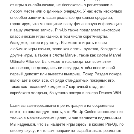
от игры в онлайн-казино, не беспокоясь о регистрации в
любом месте или о длинных очередях. У нас есть несколько
способов защитить ваши реальные денежные средства,
гарантируя, что мы защитим вашу финансовую информацию
и вашу учетную запись. Pin-Up также предлагает некоторые
классические игры казино, в том числе скретч-карты,
блэкджек, покер и рулетку. Вы можете играть в свои
любимые игры казино, такие как слоты, рулетка, блэкджек и
другие игры, а также в слоты Marvel, такие как слоты Marvel
Ultimate Alliance. Вы сможете наслаждаться всем этим
мгновенно, не дожидаясь ни секунды, чтобы внести свой
первый депозит или вывести выигрыш. Покер Раздел покера
включает в себя все, от ряда стандартных покерных игр,
таких как техасский холдем и 7-карточный стад, до
карибского холдема, бонусного покера и покера Deuces Wild.
Если вы заинтересованы в регистрации в их социальных
сетях, то вам следует знать, что Pin-Up Casino использует их
только в маркетинговых целях, и они являются подлинными.
Мы надеемся, что вы найдете игры здесь, в казино Pin-Up, по
своему вкусу, и что вам понравится зарабатывать реальные