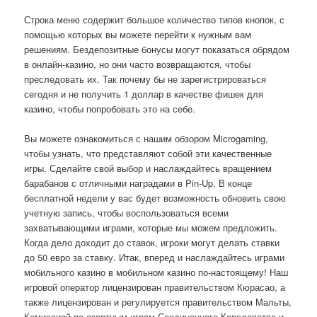
Строка меню содержит большое количество типов кнопок, с
помощью которых вы можете перейти к нужным вам
решениям. Бездепозитные бонусы могут показаться обрядом
в онлайн-казино, но они часто возвращаются, чтобы
преследовать их. Так почему бы не зарегистрироваться
сегодня и не получить 1 доллар в качестве фишек для
казино, чтобы попробовать это на себе.
Вы можете ознакомиться с нашим обзором Microgaming,
чтобы узнать, что представляют собой эти качественные
игры. Сделайте свой выбор и наслаждайтесь вращением
барабанов с отличными наградами в Pin-Up. В конце
бесплатной недели у вас будет возможность обновить свою
учетную запись, чтобы воспользоваться всеми
захватывающими играми, которые мы можем предложить.
Когда дело доходит до ставок, игроки могут делать ставки
до 50 евро за ставку. Итак, вперед и наслаждайтесь играми
мобильного казино в мобильном казино по-настоящему! Наш
игровой оператор лицензирован правительством Кюрасао, а
также лицензирован и регулируется правительством Мальты,
Комиссией по азартным играм Соединенного Королевства и