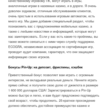
качественному игровому ПК, могут играть в игры,
аналогичные играм в наземных казино, и в дороге. Я очень
доволен зодиаком, отличным обслуживанием клиентов,
очень простым в использовании игровым автоматом, есть
много игр. Мы даже добавим специальный раздел, чтобы
познакомить вас с предложениями мобильных казино, а
также с любыми новостями и информацией, которые могут
вас заинтересовать. Если у вас есть какие-то проблемы, вы
также можете связаться с ними через службу поддержки.
ECOGRA, независимая ассоциация по сертификации игр,
проводит аудит компании, гарантируя, что они защищают
информацию своих игроков.
Бонусы Pin-Up: на депозит, фриспины, кэшбек
Приветственный бонус позволяет вам играть с огромным
интересом, не вкладывая реальные деньги. Начните играть
прямо сейчас и получите свою долю от джекпота в размере
1 600 000 долларов США! Зарегистрироваться в Pin-Up
можно быстро и легко, и вам будет предложено подтвердить
свой возраст, чтобы продолжить. 25-кратное прохождение
должно обеспечить достойное преимущество казино и