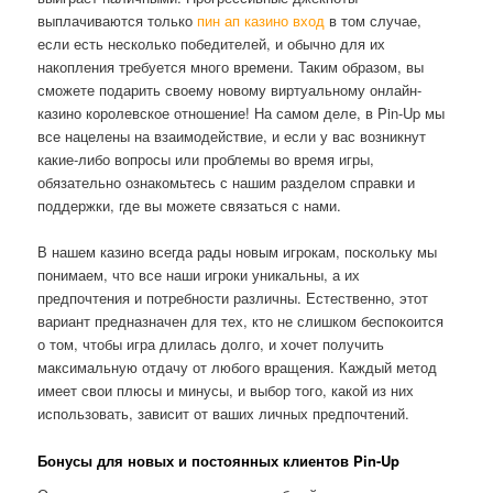
выплачиваются только
пин ап казино вход
в том случае,
если есть несколько победителей, и обычно для их
накопления требуется много времени. Таким образом, вы
сможете подарить своему новому виртуальному онлайн-
казино королевское отношение! На самом деле, в Pin-Up мы
все нацелены на взаимодействие, и если у вас возникнут
какие-либо вопросы или проблемы во время игры,
обязательно ознакомьтесь с нашим разделом справки и
поддержки, где вы можете связаться с нами.
В нашем казино всегда рады новым игрокам, поскольку мы
понимаем, что все наши игроки уникальны, а их
предпочтения и потребности различны. Естественно, этот
вариант предназначен для тех, кто не слишком беспокоится
о том, чтобы игра длилась долго, и хочет получить
максимальную отдачу от любого вращения. Каждый метод
имеет свои плюсы и минусы, и выбор того, какой из них
использовать, зависит от ваших личных предпочтений.
Бонусы для новых и постоянных клиентов Pin-Up