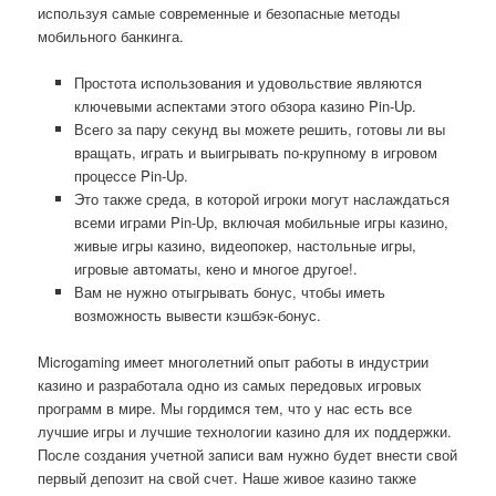
используя самые современные и безопасные методы
мобильного банкинга.
Простота использования и удовольствие являются
ключевыми аспектами этого обзора казино Pin-Up.
Всего за пару секунд вы можете решить, готовы ли вы
вращать, играть и выигрывать по-крупному в игровом
процессе Pin-Up.
Это также среда, в которой игроки могут наслаждаться
всеми играми Pin-Up, включая мобильные игры казино,
живые игры казино, видеопокер, настольные игры,
игровые автоматы, кено и многое другое!.
Вам не нужно отыгрывать бонус, чтобы иметь
возможность вывести кэшбэк-бонус.
Microgaming имеет многолетний опыт работы в индустрии
казино и разработала одно из самых передовых игровых
программ в мире. Мы гордимся тем, что у нас есть все
лучшие игры и лучшие технологии казино для их поддержки.
После создания учетной записи вам нужно будет внести свой
первый депозит на свой счет. Наше живое казино также