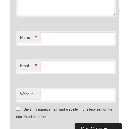
*
Name
*
Email
Website
Save my name, email, and website in this browser for the
next time I comment.