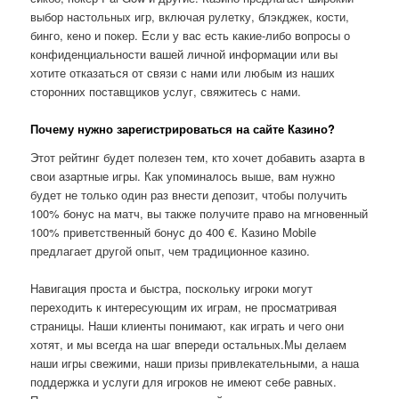
выбор настольных игр, включая рулетку, блэкджек, кости,
бинго, кено и покер. Если у вас есть какие-либо вопросы о
конфиденциальности вашей личной информации или вы
хотите отказаться от связи с нами или любым из наших
сторонних поставщиков услуг, свяжитесь с нами.
Почему нужно зарегистрироваться на сайте Казино?
Этот рейтинг будет полезен тем, кто хочет добавить азарта в
свои азартные игры. Как упоминалось выше, вам нужно
будет не только один раз внести депозит, чтобы получить
100% бонус на матч, вы также получите право на мгновенный
100% приветственный бонус до 400 €. Казино Mobile
предлагает другой опыт, чем традиционное казино.
Навигация проста и быстра, поскольку игроки могут
переходить к интересующим их играм, не просматривая
страницы. Наши клиенты понимают, как играть и чего они
хотят, и мы всегда на шаг впереди остальных.Мы делаем
наши игры свежими, наши призы привлекательными, а наша
поддержка и услуги для игроков не имеют себе равных.