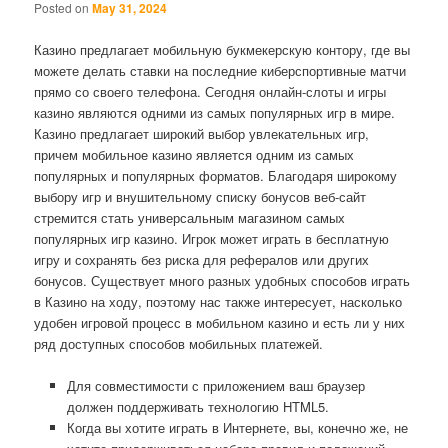
Posted on
May 31, 2024
Казино предлагает мобильную букмекерскую контору, где вы
можете делать ставки на последние киберспортивные матчи
прямо со своего телефона. Сегодня онлайн-слоты и игры
казино являются одними из самых популярных игр в мире.
Казино предлагает широкий выбор увлекательных игр,
причем мобильное казино является одним из самых
популярных и популярных форматов. Благодаря широкому
выбору игр и внушительному списку бонусов веб-сайт
стремится стать универсальным магазином самых
популярных игр казино. Игрок может играть в бесплатную
игру и сохранять без риска для рефералов или других
бонусов. Существует много разных удобных способов играть
в Казино на ходу, поэтому нас также интересует, насколько
удобен игровой процесс в мобильном казино и есть ли у них
ряд доступных способов мобильных платежей.
Для совместимости с приложением ваш браузер
должен поддерживать технологию HTML5.
Когда вы хотите играть в Интернете, вы, конечно же, не