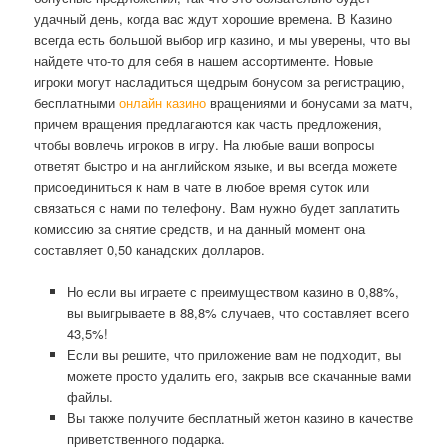
удачный день, когда вас ждут хорошие времена. В Казино
всегда есть большой выбор игр казино, и мы уверены, что вы
найдете что-то для себя в нашем ассортименте. Новые
игроки могут насладиться щедрым бонусом за регистрацию,
бесплатными
онлайн казино
вращениями и бонусами за матч,
причем вращения предлагаются как часть предложения,
чтобы вовлечь игроков в игру. На любые ваши вопросы
ответят быстро и на английском языке, и вы всегда можете
присоединиться к нам в чате в любое время суток или
связаться с нами по телефону. Вам нужно будет заплатить
комиссию за снятие средств, и на данный момент она
составляет 0,50 канадских долларов.
Но если вы играете с преимуществом казино в 0,88%,
вы выигрываете в 88,8% случаев, что составляет всего
43,5%!
Если вы решите, что приложение вам не подходит, вы
можете просто удалить его, закрыв все скачанные вами
файлы.
Вы также получите бесплатный жетон казино в качестве
приветственного подарка.