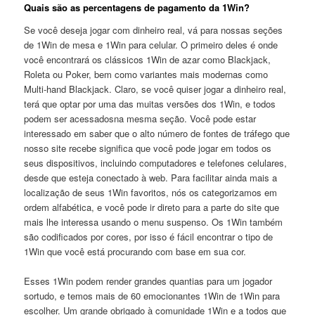
Quais são as percentagens de pagamento da 1Win?
Se você deseja jogar com dinheiro real, vá para nossas seções
de 1Win de mesa e 1Win para celular. O primeiro deles é onde
você encontrará os clássicos 1Win de azar como Blackjack,
Roleta ou Poker, bem como variantes mais modernas como
Multi-hand Blackjack. Claro, se você quiser jogar a dinheiro real,
terá que optar por uma das muitas versões dos 1Win, e todos
podem ser acessadosna mesma seção. Você pode estar
interessado em saber que o alto número de fontes de tráfego que
nosso site recebe significa que você pode jogar em todos os
seus dispositivos, incluindo computadores e telefones celulares,
desde que esteja conectado à web. Para facilitar ainda mais a
localização de seus 1Win favoritos, nós os categorizamos em
ordem alfabética, e você pode ir direto para a parte do site que
mais lhe interessa usando o menu suspenso. Os 1Win também
são codificados por cores, por isso é fácil encontrar o tipo de
1Win que você está procurando com base em sua cor.
Esses 1Win podem render grandes quantias para um jogador
sortudo, e temos mais de 60 emocionantes 1Win de 1Win para
escolher. Um grande obrigado à comunidade 1Win e a todos que