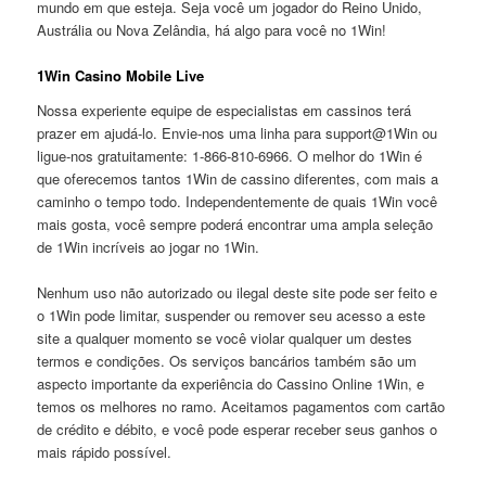
mundo em que esteja. Seja você um jogador do Reino Unido,
Austrália ou Nova Zelândia, há algo para você no 1Win!
1Win Casino Mobile Live
Nossa experiente equipe de especialistas em cassinos terá
prazer em ajudá-lo. Envie-nos uma linha para support@1Win ou
ligue-nos gratuitamente: 1-866-810-6966. O melhor do 1Win é
que oferecemos tantos 1Win de cassino diferentes, com mais a
caminho o tempo todo. Independentemente de quais 1Win você
mais gosta, você sempre poderá encontrar uma ampla seleção
de 1Win incríveis ao jogar no 1Win.
Nenhum uso não autorizado ou ilegal deste site pode ser feito e
o 1Win pode limitar, suspender ou remover seu acesso a este
site a qualquer momento se você violar qualquer um destes
termos e condições. Os serviços bancários também são um
aspecto importante da experiência do Cassino Online 1Win, e
temos os melhores no ramo. Aceitamos pagamentos com cartão
de crédito e débito, e você pode esperar receber seus ganhos o
mais rápido possível.