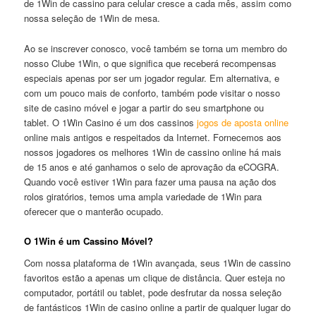
de 1Win de cassino para celular cresce a cada mês, assim como
nossa seleção de 1Win de mesa.
Ao se inscrever conosco, você também se torna um membro do
nosso Clube 1Win, o que significa que receberá recompensas
especiais apenas por ser um jogador regular. Em alternativa, e
com um pouco mais de conforto, também pode visitar o nosso
site de casino móvel e jogar a partir do seu smartphone ou
tablet. O 1Win Casino é um dos cassinos
jogos de aposta online
online mais antigos e respeitados da Internet. Fornecemos aos
nossos jogadores os melhores 1Win de cassino online há mais
de 15 anos e até ganhamos o selo de aprovação da eCOGRA.
Quando você estiver 1Win para fazer uma pausa na ação dos
rolos giratórios, temos uma ampla variedade de 1Win para
oferecer que o manterão ocupado.
O 1Win é um Cassino Móvel?
Com nossa plataforma de 1Win avançada, seus 1Win de cassino
favoritos estão a apenas um clique de distância. Quer esteja no
computador, portátil ou tablet, pode desfrutar da nossa seleção
de fantásticos 1Win de casino online a partir de qualquer lugar do