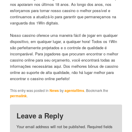
nos apoiaram nos últimos 18 anos. Ao longo dos anos, nos
esforçamos para tornar nosso cassino o melhor possível e
continuamos a atualizá-lo para garantir que permaneçamos na
vanguarda dos 1Win digitais.
Nosso cassino oferece uma maneira fácil de jogar em qualquer
dispositivo, em qualquer lugar, a qualquer hora! Todos os 1Win
são perfeitamente projetados e o controle de qualidade é
incomparável. Para jogadores que procuram encontrar o melhor
cassino online para seu orçamento, você encontrará todas as
informações necessárias aqui. Dos melhores bônus de cassino
online ao suporte de alta qualidade, não há lugar melhor para
encontrar o cassino online perfeito!
This entry was posted in
News
by
agentafilms
. Bookmark the
permalink
.
Leave a Reply
Your email address will not be published.
Required fields