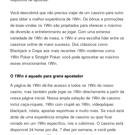
Você descobrirá que não precisa viajar de um cassino para outro
para obter a melhor experiência de 1Win. Os bônus e promoções
de boas-vindas no 1Win são projetados para oferecer o máximo
de diversão e entretenimento ao jogar. Com uma extensa
variedade de 1Win de mesa, o 1Win é uma escolha líder entre os
cassinos online de maior sucesso. Dos clássicos como
Blackjack e Craps aos mais recentes 1Win modernos como
1Win Poker e Straight Poker, você pode aproveitar ao máximo
esses emocionantes 1Win.
O 1Win é aquado para grans apostador
A página de 1Win dá-lhe acesso a todos os 1Win do nosso
casino, mas também pode jogar os 1Win directamente a partir da
nossa página inicial. Nossa ampla seleção de 1Win de cassino
inclui caça-níqueis, 1Win com crupiê ao 1Win, videopôquer,
blackjack, roleta, apostas esportivas e muito mais. Se você está
atrás de uma experiência simples de cassino ou quer ficar
viciado em um 1Win específico, nós o cobrimos. O cassino está
disponível 24 horas por dia, 7 dias por semana, e você pode