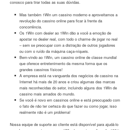
conosco para tirar todas as suas dúvidas.
Mas também 1Win um cassino moderno e aproveitamos a
revolução do cassino online para ficar à frente da
concorrência.
Os 1Win com dealer ao 1Win dão a você a emoção de
apostar no dealer real, com todo o charme de jogar no real
– sem se preocupar com a distração de outros jogadores
ou com o ruído da máquina caça-níqueis.
Bem-vindo ao 1Win, um cassino online de classe mundial
que oferece entretenimento da mesma forma que os
grandes cassinos físicos!
A empresa está na vanguarda dos negócios de cassino na
Internet há mais de 20 anos e criou algumas das marcas
mais reconhecidas do setor, incluindo alguns dos 1Win de
cassino mais amados do mundo.
Se você é novo em cassinos online e está preocupado com
o fato de não ter certeza do que fazer ou como jogar, isso
realmente não é um problema!
Nossa equipe de suporte ao cliente está disponível para ajudá-lo