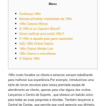
Menu
Confiança 1Win
Nossas primeiras impressões de 1Win
1Win Cassino Bônus
O 1Win é um Cassino Móvel?
Como verificar uma conta 1Win?
O 1Win é aquado para grans apostador
Utily 1Win Online Casino
1Win Casino Mobile Live
1Win Casino e miscelânea
O Casino 1Win
1Win muito focados no cliente e estamos sempre trabalhando
para melhorar sua experiência.Por exemplo, introduzimos uma
série de novos recursos para nossa premiada equipe de
atendimento ao cliente, apenas para citar alguns dos muitos.
Lançamos o Centro de Suporte , que oferece um balcão único
para todas as suas perguntas e dúvidas. Também lançamos a
Central de Contas, que permite que você gerencie seu dinheiro,