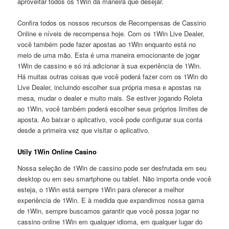
aproveitar todos os 1Win da maneira que desejar.
Confira todos os nossos recursos de Recompensas de Cassino
Online e níveis de recompensa hoje. Com os 1Win Live Dealer,
você também pode fazer apostas ao 1Win enquanto está no
meio de uma mão. Esta é uma maneira emocionante de jogar
1Win de cassino e só irá adicionar à sua experiência de 1Win.
Há muitas outras coisas que você poderá fazer com os 1Win do
Live Dealer, incluindo escolher sua própria mesa e apostas na
mesa, mudar o dealer e muito mais. Se estiver jogando Roleta
ao 1Win, você também poderá escolher seus próprios limites de
aposta. Ao baixar o aplicativo, você pode configurar sua conta
desde a primeira vez que visitar o aplicativo.
Utily 1Win Online Casino
Nossa seleção de 1Win de cassino pode ser desfrutada em seu
desktop ou em seu smartphone ou tablet. Não importa onde você
esteja, o 1Win está sempre 1Win para oferecer a melhor
experiência de 1Win. E à medida que expandimos nossa gama
de 1Win, sempre buscamos garantir que você possa jogar no
cassino online 1Win em qualquer idioma, em qualquer lugar do