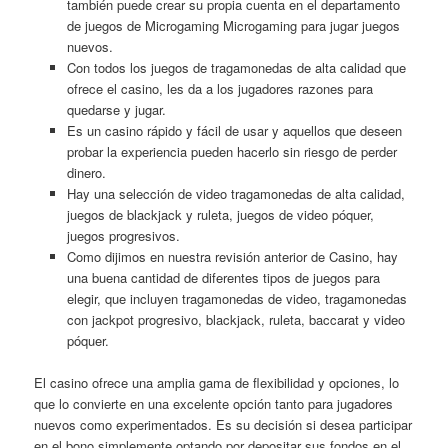
también puede crear su propia cuenta en el departamento
de juegos de Microgaming Microgaming para jugar juegos
nuevos.
Con todos los juegos de tragamonedas de alta calidad que
ofrece el casino, les da a los jugadores razones para
quedarse y jugar.
Es un casino rápido y fácil de usar y aquellos que deseen
probar la experiencia pueden hacerlo sin riesgo de perder
dinero.
Hay una selección de video tragamonedas de alta calidad,
juegos de blackjack y ruleta, juegos de video póquer,
juegos progresivos.
Como dijimos en nuestra revisión anterior de Casino, hay
una buena cantidad de diferentes tipos de juegos para
elegir, que incluyen tragamonedas de video, tragamonedas
con jackpot progresivo, blackjack, ruleta, baccarat y video
póquer.
El casino ofrece una amplia gama de flexibilidad y opciones, lo
que lo convierte en una excelente opción tanto para jugadores
nuevos como experimentados. Es su decisión si desea participar
en el bono simplemente optando por depositar sus fondos en el