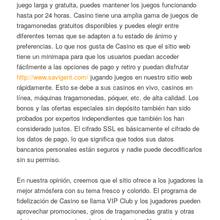
juego larga y gratuita, puedes mantener los juegos funcionando
hasta por 24 horas. Casino tiene una amplia gama de juegos de
tragamonedas gratuitos disponibles y puedes elegir entre
diferentes temas que se adapten a tu estado de ánimo y
preferencias. Lo que nos gusta de Casino es que el sitio web
tiene un minimapa para que los usuarios puedan acceder
fácilmente a las opciones de pago y retiro y puedan disfrutar
http://www.savigent.com/
jugando juegos en nuestro sitio web
rápidamente. Esto se debe a sus casinos en vivo, casinos en
línea, máquinas tragamonedas, póquer, etc. de alta calidad. Los
bonos y las ofertas especiales sin depósito también han sido
probados por expertos independientes que también los han
considerado justos. El cifrado SSL es básicamente el cifrado de
los datos de pago, lo que significa que todos sus datos
bancarios personales están seguros y nadie puede decodificarlos
sin su permiso.
En nuestra opinión, creemos que el sitio ofrece a los jugadores la
mejor atmósfera con su tema fresco y colorido. El programa de
fidelización de Casino se llama VIP Club y los jugadores pueden
aprovechar promociones, giros de tragamonedas gratis y otras