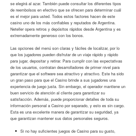
se elegirá al azar. También puede consultar los diferentes tipos
de reembolsos en efectivo que se ofrecen para determinar cuál
es el mejor para usted. Todos estos factores hacen de este
casino uno de los más confiables y reputados de Argentina.
Neteller opera retiros y depósitos rápidos desde Argentina y es
extremadamente generoso con los bonos.
Las opciones del menú son claras y fáciles de localizar, por lo
que los jugadores pueden disfrutar de un viaje rápido y rápido
para jugar, depositar y retirar. Para cumplir con las expectativas
de los usuarios, contratan desarrolladores de primer nivel para
garantizar que el software sea atractivo y atractivo. Este ha sido
un gran paso para que el Casino brinde a sus jugadores una
experiencia de juego justa. Sin embargo, el operador mantiene un
buen servicio de atención al cliente para garantizar su
satisfacción. Además, puede proporcionar detalles de toda su
información personal a Casino por separado, y esto es sin cargo.
Esta es una excelente manera de garantizar su seguridad, ya
que garantizan mantener sus datos personales seguros.
Si no hay suficientes juegos de Casino para su gusto,