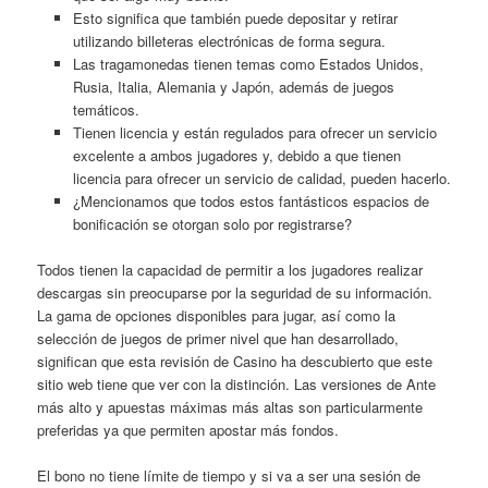
Esto significa que también puede depositar y retirar
utilizando billeteras electrónicas de forma segura.
Las tragamonedas tienen temas como Estados Unidos,
Rusia, Italia, Alemania y Japón, además de juegos
temáticos.
Tienen licencia y están regulados para ofrecer un servicio
excelente a ambos jugadores y, debido a que tienen
licencia para ofrecer un servicio de calidad, pueden hacerlo.
¿Mencionamos que todos estos fantásticos espacios de
bonificación se otorgan solo por registrarse?
Todos tienen la capacidad de permitir a los jugadores realizar
descargas sin preocuparse por la seguridad de su información.
La gama de opciones disponibles para jugar, así como la
selección de juegos de primer nivel que han desarrollado,
significan que esta revisión de Casino ha descubierto que este
sitio web tiene que ver con la distinción. Las versiones de Ante
más alto y apuestas máximas más altas son particularmente
preferidas ya que permiten apostar más fondos.
El bono no tiene límite de tiempo y si va a ser una sesión de