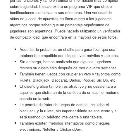
por las funciones y también brinda la información más completa
sobre seguridad. Incluso existe un programa VIP que ofrece
bonificaciones exclusivas a sus miembros. Una variedad de
sitios de juegos de apuestas en línea atraen a los jugadores
argentinos porque saben que un porcentaje significativo de
jugadores son argentinos. Puede hacerlo utilizando un verificador
de compatibilidad, que encontrará en la mayoría de estos foros.
Además, lo probamos en el sitio para garantizar que sea
totalmente compatible con dispositivos móviles y tabletas.
Sin embargo, hemos analizado que algunos jugadores
reciben su dinero sólo después de tres o cuatro semanas.
También tienen juegos con crupier en vivo y favoritos como
Ruleta, Blackjack, Baccarat, Dados, Póquer, Sic Bo, etc.
El diseño gráfico también es atractivo y no desalentará a
aquellos que disfrutan de la estética de un casino moderno
basado en la web.
Le permite disfrutar de juegos de casino, incluidos el
blackjack y la ruleta, sin importar dónde se encuentre y si
está usando un teléfono inteligente o una tableta.
También existen métodos alternativos como cheques
electrónicos, Neteller y ClickandBuy.