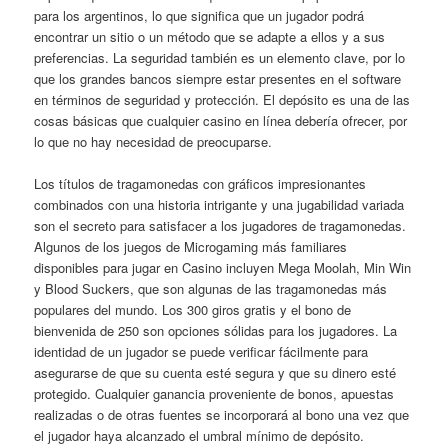
para los argentinos, lo que significa que un jugador podrá
encontrar un sitio o un método que se adapte a ellos y a sus
preferencias. La seguridad también es un elemento clave, por lo
que los grandes bancos siempre estar presentes en el software
en términos de seguridad y protección. El depósito es una de las
cosas básicas que cualquier casino en línea debería ofrecer, por
lo que no hay necesidad de preocuparse.
Los títulos de tragamonedas con gráficos impresionantes
combinados con una historia intrigante y una jugabilidad variada
son el secreto para satisfacer a los jugadores de tragamonedas.
Algunos de los juegos de Microgaming más familiares
disponibles para jugar en Casino incluyen Mega Moolah, Min Win
y Blood Suckers, que son algunas de las tragamonedas más
populares del mundo. Los 300 giros gratis y el bono de
bienvenida de 250 son opciones sólidas para los jugadores. La
identidad de un jugador se puede verificar fácilmente para
asegurarse de que su cuenta esté segura y que su dinero esté
protegido. Cualquier ganancia proveniente de bonos, apuestas
realizadas o de otras fuentes se incorporará al bono una vez que
el jugador haya alcanzado el umbral mínimo de depósito.