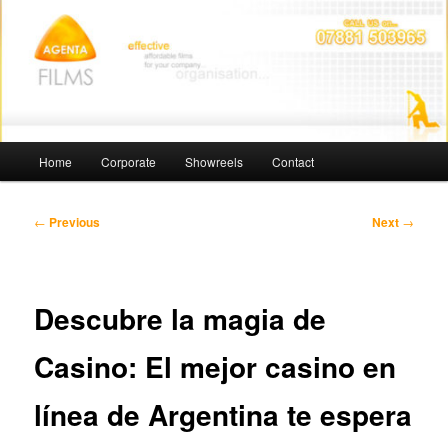
Skip
Affordable Films
to
primary
content
Agenta Films
Main
Home
Corporate
Showreels
Contact
menu
Post
←
Previous
Next
→
navigation
Descubre la magia de
Casino: El mejor casino en
línea de Argentina te espera