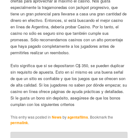
ofertas para aprovechar al máximo el casino. Nos gusta
especialmente la tragamonedas con jackpot progresivo, que
tiene un gran potencial para llevarse a casa una gran cantidad de
dinero en efectivo. Entonces, si está buscando el mejor casino
en línea de Argentina, debería probar Casino. Por lo tanto, el
casino no sólo es seguro sino que también cumple sus
promesas. Sólo recomendamos casinos con un alto porcentaje
que haya pagado completamente a los jugadores antes de
permitirles realizar un reembolso.
Esto significa que si se depositaron C$ 350, se pueden duplicar
sin requisito de apuesta. Esto en sí mismo es una buena señal
de que un sitio es confiable y que los juegos que se ofrecen son
de alta calidad. Si los jugadores no saben por dónde empezar, su
casino en línea ofrece páginas de ayuda prácticas y detalladas.
Si le gusta un bono sin depósito, asegúrese de que los bonos
cumplan con los siguientes criterios
This entry was posted in
News
by
agentafilms
. Bookmark the
permalink
.