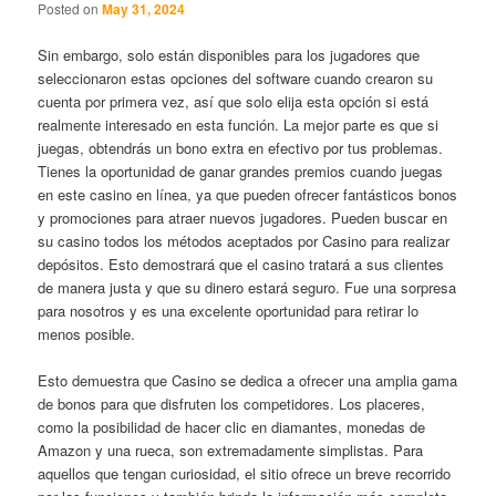
Posted on
May 31, 2024
Sin embargo, solo están disponibles para los jugadores que
seleccionaron estas opciones del software cuando crearon su
cuenta por primera vez, así que solo elija esta opción si está
realmente interesado en esta función. La mejor parte es que si
juegas, obtendrás un bono extra en efectivo por tus problemas.
Tienes la oportunidad de ganar grandes premios cuando juegas
en este casino en línea, ya que pueden ofrecer fantásticos bonos
y promociones para atraer nuevos jugadores. Pueden buscar en
su casino todos los métodos aceptados por Casino para realizar
depósitos. Esto demostrará que el casino tratará a sus clientes
de manera justa y que su dinero estará seguro. Fue una sorpresa
para nosotros y es una excelente oportunidad para retirar lo
menos posible.
Esto demuestra que Casino se dedica a ofrecer una amplia gama
de bonos para que disfruten los competidores. Los placeres,
como la posibilidad de hacer clic en diamantes, monedas de
Amazon y una rueca, son extremadamente simplistas. Para
aquellos que tengan curiosidad, el sitio ofrece un breve recorrido