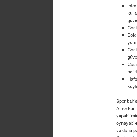
İste
kull
güve
Casi
Bolc
yeni
Casi
güven
Casi
beli
Hafta
keyf
Spor bahis
Amerikan f
yapabilirsi
oynayabile
ve daha pe