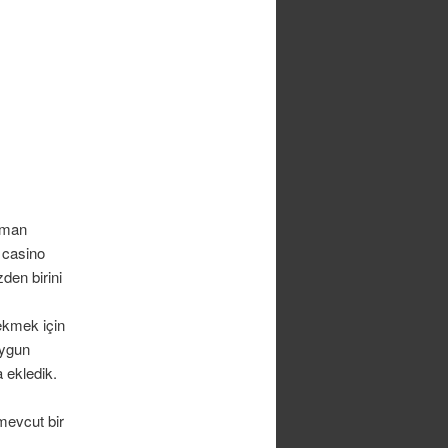
zaman
 casino
den birini
ekmek için
uygun
 ekledik.
mevcut bir