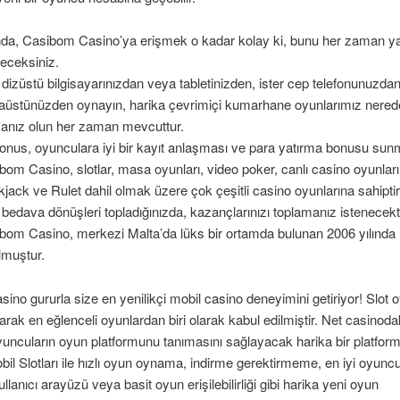
nda, Casibom Casino’ya erişmek o kadar kolay ki, bunu her zaman 
yeceksiniz.
r dizüstü bilgisayarınızdan veya tabletinizden, ister cep telefonunuzda
üstünüzden oynayın, harika çevrimiçi kumarhane oyunlarımız nered
sanız olun her zaman mevcuttur.
onus, oyunculara iyi bir kayıt anlaşması ve para yatırma bonusu sun
bom Casino, slotlar, masa oyunları, video poker, canlı casino oyunları
kjack ve Rulet dahil olmak üzere çok çeşitli casino oyunlarına sahiptir
bedava dönüşleri topladığınızda, kazançlarınızı toplamanız istenecekti
bom Casino, merkezi Malta’da lüks bir ortamda bulunan 2006 yılında
lmuştur.
sino gururla size en yenilikçi mobil casino deneyimini getiriyor! Slot 
larak en eğlenceli oyunlardan biri olarak kabul edilmiştir. Net casinoda
yuncuların oyun platformunu tanımasını sağlayacak harika bir platfor
il Slotları ile hızlı oyun oynama, indirme gerektirmeme, en iyi oyuncu
llanıcı arayüzü veya basit oyun erişilebilirliği gibi harika yeni oyun