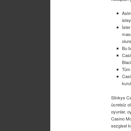
Aslı
iste
İste
masa
olur
Bu b
Casi
Blac
Tüm 
Casi
kuru
Slinkys Ca
ücretsiz o
oyunlar, o
Casino Mob
sezgisel ku