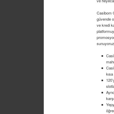
ve heyecan 
Casibom Ca
güvende ol
ve kredi k
platformuy
promosyonl
sunuyoruz 
Casi
mahr
Casi
kısa
120’
slot
Ayrı
karş
Yepy
öğre