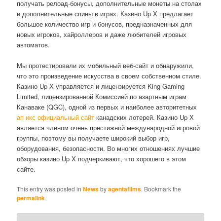
получать релоад-бонусы, дополнительные монеты на столах
и дополнительные спины в играх. Казино Up X предлагает
большое количество игр и бонусов, предназначенных для
новых игроков, хайроллеров и даже любителей игровых
автоматов.
Мы протестировали их мобильный веб-сайт и обнаружили,
что это произведение искусства в своем собственном стиле.
Казино Up X управляется и лицензируется King Gaming
Limited, лицензированной Комиссией по азартным играм
Канаваке (QGC), одной из первых и наиболее авторитетных
ап икс официальный сайт
канадских лотерей. Казино Up X
является членом очень престижной международной игровой
группы, поэтому вы получаете широкий выбор игр,
оборудования, безопасности. Во многих отношениях лучшие
обзоры казино Up X подчеркивают, что хорошего в этом
сайте.
This entry was posted in
News
by
agentafilms
. Bookmark the
permalink
.