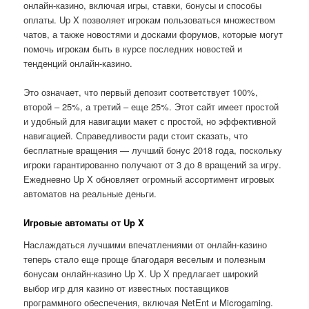
онлайн-казино, включая игры, ставки, бонусы и способы
оплаты. Up X позволяет игрокам пользоваться множеством
чатов, а также новостями и досками форумов, которые могут
помочь игрокам быть в курсе последних новостей и
тенденций онлайн-казино.
Это означает, что первый депозит соответствует 100%,
второй – 25%, а третий – еще 25%. Этот сайт имеет простой
и удобный для навигации макет с простой, но эффективной
навигацией. Справедливости ради стоит сказать, что
бесплатные вращения — лучший бонус 2018 года, поскольку
игроки гарантированно получают от 3 до 8 вращений за игру.
Ежедневно Up X обновляет огромный ассортимент игровых
автоматов на реальные деньги.
Игровые автоматы от Up X
Наслаждаться лучшими впечатлениями от онлайн-казино
теперь стало еще проще благодаря веселым и полезным
бонусам онлайн-казино Up X. Up X предлагает широкий
выбор игр для казино от известных поставщиков
программного обеспечения, включая NetEnt и Microgaming.