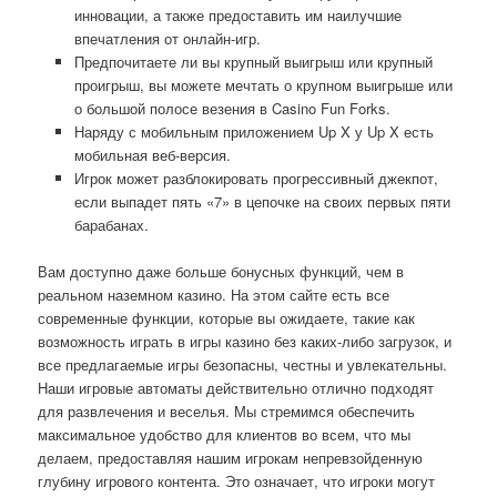
инновации, а также предоставить им наилучшие
впечатления от онлайн-игр.
Предпочитаете ли вы крупный выигрыш или крупный
проигрыш, вы можете мечтать о крупном выигрыше или
о большой полосе везения в Casino Fun Forks.
Наряду с мобильным приложением Up X у Up X есть
мобильная веб-версия.
Игрок может разблокировать прогрессивный джекпот,
если выпадет пять «7» в цепочке на своих первых пяти
барабанах.
Вам доступно даже больше бонусных функций, чем в
реальном наземном казино. На этом сайте есть все
современные функции, которые вы ожидаете, такие как
возможность играть в игры казино без каких-либо загрузок, и
все предлагаемые игры безопасны, честны и увлекательны.
Наши игровые автоматы действительно отлично подходят
для развлечения и веселья. Мы стремимся обеспечить
максимальное удобство для клиентов во всем, что мы
делаем, предоставляя нашим игрокам непревзойденную
глубину игрового контента. Это означает, что игроки могут