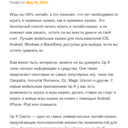
Posted on
May 30, 2024
Игры на 100% онлайн, а это означает, что нет необходимости
играть в наземных казино, как в наземных казино. Это
безопасный способ начать играть в онлайн-казино, и он
поможет вам решить, хотите ли вы внести деньги на свой
счет. Лучшие мобильные казино для пользователей iOS,
Android, Windows и BlackBerry доступны для выбора, если вы
хотите сравнить их.
Вам может быть интересно, можете ли вы доверять Up X
свою личную информацию и средства. Они также
предлагают некоторые из самых популярных игр, таких как
Cleopatra, Immortal Romance, Oz, Magic Unicorn и другие. С
новым мобильным приложением Up X у вас есть
возможность играть в игры казино, делать ставки на спорт и
играть в живые игры казино на пляже с помощью Android,
iPhone, iPad или планшета.
Up X Casino — одно из самых универсальных онлайн-казино,
предлагающее пользователям множество возможностей для