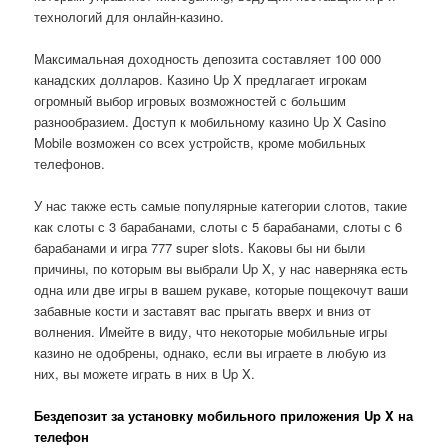
технологий для онлайн-казино.
Максимальная доходность депозита составляет 100 000
канадских долларов. Казино Up X предлагает игрокам
огромный выбор игровых возможностей с большим
разнообразием. Доступ к мобильному казино Up X Casino
Mobile возможен со всех устройств, кроме мобильных
телефонов.
У нас также есть самые популярные категории слотов, такие
как слоты с 3 барабанами, слоты с 5 барабанами, слоты с 6
барабанами и игра 777 super slots. Каковы бы ни были
причины, по которым вы выбрали Up X, у нас наверняка есть
одна или две игры в вашем рукаве, которые пощекочут ваши
забавные кости и заставят вас прыгать вверх и вниз от
волнения. Имейте в виду, что некоторые мобильные игры
казино не одобрены, однако, если вы играете в любую из
них, вы можете играть в них в Up X.
Бездепозит за установку мобильного приложения Up X на
телефон