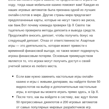
ходу, тогда наше мобильное казино поможет вам! Каждая из
наших игровых автоматов была признана одной из лучших
онлайн-слотов в мире. Другие страны мира предлагают
предоплаченные карты, которые не несут такого же риска,
как банк.Вот почему команда проверки Up X Casino так
тщательно проверила методы депозита и вывода средств.
Продолжайте вносить депозит, чтобы получить бонус на
следующий депозит. Отказ от ответственности: Азартные
игры — это деятельность, которая может привести к
временной финансовой выгоде, но также может подвергнуть
игрока финансовым потерям. Основным преимуществом
является то, что игроки могут получить доступ к своей
учетной записи из любого места.
Если вам нужно заменить настольные игры онлайн-
казино и игры с живыми дилерами, вы найдете более 50
видеослотов на выбор и дополнительные настольные
игры, в которые вы можете играть прямо здесь, в Up X.
После того, как вы войдете в систему, вас ждут более
50 прогрессивных джекпотов и 200 игровых автоматов
от самых популярных мировых разработчиков игр.