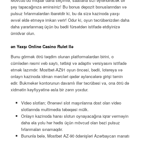
Mövcud bu miqdar daha seçimlə, saatlarla sizi əyləndirəcək bir
şey tapacağınıza əminsiniz! Bu bonus depozit bonuslarından və
pulsuz fırlanmalardan ibarətdir ki, bu da sizə kazinoda yaxşı
əvvəl əldə etməyə imkan verir! Odur ki, oyun təcrübənizdən daha
daha yararlanmaq üçün bu bədii fürsətdən istifadə etdiyinizə
ümidvar olun.
ən Yaxşı Online Casino Rulet Ilə
Bunu görmək ötrü təqdim olunan platformalardan birini, o
cümlədən rəsmi veb saytı, tətbiqi və adaptiv versiyasını istifadə
etmək lazımdır. Mostbet-AZ91 oyun öncəsi, bədii, lotereya və
onlayn kazinoda idman mərcləri qədər əyləncələrə girişi təmin
edir. Bukmeker kontorunun davamlı illər təcrübəsi va, ona ötrü də
xidmətin keyfiyyətinə əsla bir zənn yoxdur.
Video slotları; Ənənəvi slot maşınlarına dost olan video
slotlarında multimedia təbəqəsi mülk.
Onlayn kazinoda hansı slotun oynayacağına iqrar verməyin
daha əla yolu hər hədis üçün mövcud olan bəzi pulsuz
fırlanmaları sınamaqdır.
Bununla belə, Mostbet AZ-90 ödənişləri Azərbaycan manatı