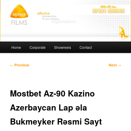
Skip
Affordable Films
to
primary
content
Agenta Films
Main
Home
Corporate
Showreels
Contact
menu
Post
←
Previous
Next
→
navigation
Mostbet Az-90 Kazino
Azerbaycan Lap əla
Bukmeyker Rəsmi Sayt