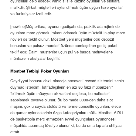
oyunçuları cəlb edəcək vahid silsilə kazino oyunları və slotlara
malikdir. Şirkət müştəriləri əyləndirmək üçün uyğun təzə oyunlar
və funksiyalar izafi edir.
[newline]Müştərilərə, oyunun gedişatında, praktik ara rejimində
oyunlara mərc görmək imkanı ödəmək üçün müxtəlif in-play mərc
növləri də təklif olunur. Mostbet yeni müştərilər ötrü depozit
bonusları və pulsuz mərcləri özündə cəmləşdirən geniş paket
təklif edir. Daimi müştərilər üçün pul və başqa hədiyyələrlə
müntəzəm aksiyalar keçirilir.
Mostbet Tətbiqi Poker Oyunları
Qeydiyyat bonusu daxil olmaqla səxavətli reward sistemini zehin
duymaq istərdim. İstifadəçilərin ən azı 80 faizi mübarizəni”
“bitirmək üçün müəyyən bir variant seçibsə, bu nəticələri
səpələmək tövsiyə olunur. Bu bölmədə 3000-dən daha slot
maşını, çoxlu sayda stolüstü və terme conseillé oyunları, eləcə
də qumar əyləncələrinin özgə kateqoriyaları mülk. Mostbet-AZ91-
də basketbola mərc etməzdən əvvəl oyunçulara oyunöncəsi
müşahidə aparmaq tövsiyə olunur ki, bu de uma lap ara ehtiyac
etmir.