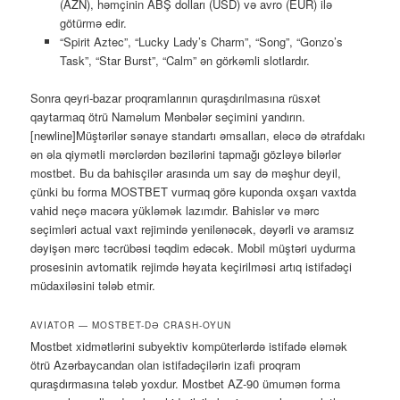
(AZN), həmçinin ABŞ dolları (USD) və avro (EUR) ilə
götürmə edir.
“Spirit Aztec”, “Lucky Lady’s Charm”, “Song”, “Gonzo’s
Task”, “Star Burst”, “Calm” ən görkəmli slotlardır.
Sonra qeyri-bazar proqramlarının quraşdırılmasına rüsxət
qaytarmaq ötrü Naməlum Mənbələr seçimini yandırın.
[newline]Müştərilər sənaye standartı əmsalları, eləcə də ətrafdakı
ən əla qiymətli mərclərdən bəzilərini tapmağı gözləyə bilərlər
mostbet. Bu da bahisçilər arasında um say də məşhur deyil,
çünki bu forma MOSTBET vurmaq görə kuponda oxşarı vaxtda
vahid neçə macəra yükləmək lazımdır. Bahislər və mərc
seçimləri actual vaxt rejimində yenilənəcək, dəyərli və aramsız
dəyişən mərc təcrübəsi təqdim edəcək. Mobil müştəri uydurma
prosesinin avtomatik rejimdə həyata keçirilməsi artıq istifadəçi
müdaxiləsini tələb etmir.
AVIATOR — MOSTBET-DƏ CRASH-OYUN
Mostbet xidmətlərini subyektiv kompüterlərdə istifadə eləmək
ötrü Azərbaycandan olan istifadəçilərin izafi proqram
quraşdırmasına tələb yoxdur. Mostbet AZ-90 ümumən forma