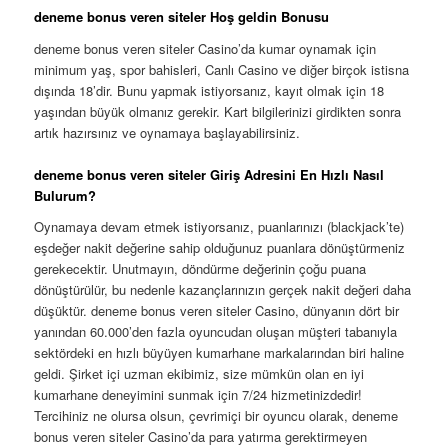
deneme bonus veren siteler Hoş geldin Bonusu
deneme bonus veren siteler Casino’da kumar oynamak için
minimum yaş, spor bahisleri, Canlı Casino ve diğer birçok istisna
dışında 18’dir. Bunu yapmak istiyorsanız, kayıt olmak için 18
yaşından büyük olmanız gerekir. Kart bilgilerinizi girdikten sonra
artık hazırsınız ve oynamaya başlayabilirsiniz.
deneme bonus veren siteler Giriş Adresini En Hızlı Nasıl
Bulurum?
Oynamaya devam etmek istiyorsanız, puanlarınızı (blackjack’te)
eşdeğer nakit değerine sahip olduğunuz puanlara dönüştürmeniz
gerekecektir. Unutmayın, döndürme değerinin çoğu puana
dönüştürülür, bu nedenle kazançlarınızın gerçek nakit değeri daha
düşüktür. deneme bonus veren siteler Casino, dünyanın dört bir
yanından 60.000’den fazla oyuncudan oluşan müşteri tabanıyla
sektördeki en hızlı büyüyen kumarhane markalarından biri haline
geldi. Şirket içi uzman ekibimiz, size mümkün olan en iyi
kumarhane deneyimini sunmak için 7/24 hizmetinizdedir!
Tercihiniz ne olursa olsun, çevrimiçi bir oyuncu olarak, deneme
bonus veren siteler Casino’da para yatırma gerektirmeyen