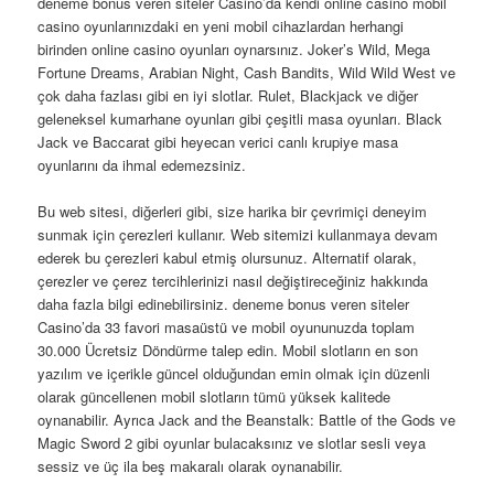
deneme bonus veren siteler Casino’da kendi online casino mobil
casino oyunlarınızdaki en yeni mobil cihazlardan herhangi
birinden online casino oyunları oynarsınız. Joker’s Wild, Mega
Fortune Dreams, Arabian Night, Cash Bandits, Wild Wild West ve
çok daha fazlası gibi en iyi slotlar. Rulet, Blackjack ve diğer
geleneksel kumarhane oyunları gibi çeşitli masa oyunları. Black
Jack ve Baccarat gibi heyecan verici canlı krupiye masa
oyunlarını da ihmal edemezsiniz.
Bu web sitesi, diğerleri gibi, size harika bir çevrimiçi deneyim
sunmak için çerezleri kullanır. Web sitemizi kullanmaya devam
ederek bu çerezleri kabul etmiş olursunuz. Alternatif olarak,
çerezler ve çerez tercihlerinizi nasıl değiştireceğiniz hakkında
daha fazla bilgi edinebilirsiniz. deneme bonus veren siteler
Casino’da 33 favori masaüstü ve mobil oyununuzda toplam
30.000 Ücretsiz Döndürme talep edin. Mobil slotların en son
yazılım ve içerikle güncel olduğundan emin olmak için düzenli
olarak güncellenen mobil slotların tümü yüksek kalitede
oynanabilir. Ayrıca Jack and the Beanstalk: Battle of the Gods ve
Magic Sword 2 gibi oyunlar bulacaksınız ve slotlar sesli veya
sessiz ve üç ila beş makaralı olarak oynanabilir.