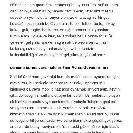
eğlenmesi için güvenli ve emniyetli bir oyun ortamı sağlar. İster
canlı krupiye oyunları oynamayı tercih edin, ister sizi meşgul
edecek en yeni slotları arıyor olun, zevk alacağınız bir şey
bulacağınızdan eminiz. Oyuncular, futbol, futbol, tenis, hokey,
kriket, golf, rugby, basketbol ve diğer sporlar gibi yarışlara,
turnuvalara, liglere ve bireysel sporlara bahis oynayabilir. Bu
çerezler, gelişmiş işlevler sağlamak ve web sitemizi nasıl
kullandığınızı daha iyi anlamak için web sitemizin
kullanılabilirliğini ve deneyimini geliştirmek için kullanılır.
deneme bonus veren siteler Yeni Adres Güvenilir mi?
Slot bölümü hem çevrimiçi hem de mobil casino oyuncuları için
mevcuttur, bu nedenle ister masaüstünde, ister dizüstü
bilgisayarda veya mobil cihazlarda oynamak istiyorsanız, keyfini
çıkarabileceğiniz harika slot oyunları vardır. Uzmanlardan oluşan
ekibimizle e-posta veya canlı sohbet yoluyla iletişime geçilebilir
ve oyunculara tüm sorularında yardımcı olmak için 7/24
hizmetinizdedir. Belki de spin kumarhanenin en iyi slot oyununu
sunduğunu biliyorsunuzdur (ve buna inanmakta güçlük çekiyoruz,
ama biz de burayı seviyoruz). Yani, eski güzel günler için klasik
slot oyunlarının hayranıysanız, platformumuzda bulacağınız