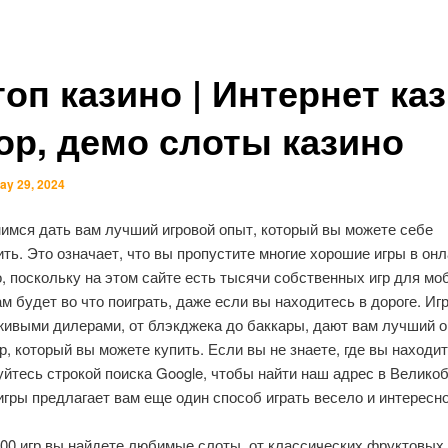
топ казино | Интернет ка
ор, демо слоты казино
ay 29, 2024
имся дать вам лучший игровой опыт, который вы можете себе
ть. Это означает, что вы пропустите многие хорошие игры в онл
о, поскольку на этом сайте есть тысячи собственных игр для м
ам будет во что поиграть, даже если вы находитесь в дороге. И
живыми дилерами, от блэкджека до баккары, дают вам лучший 
р, который вы можете купить. Если вы не знаете, где вы находит
йтесь строкой поиска Google, чтобы найти наш адрес в Велико
игры предлагает вам еще один способ играть весело и интересно
900 игр вы найдете любимые слоты, от классических фруктовых