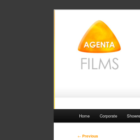
Skip
Affordable Films
to
primary
Agenta Films
content
Main
Home
Corporate
Showre
menu
Post
←
Previous