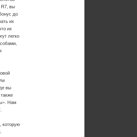
 R7, вы
бонус до
вать их
что их
гут легко
особами,
я
ровой
ли
де вы
 также
ы». Нам
.
, которую
.