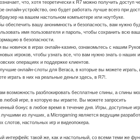
означает, что, хотя теоретически к R7 можно получить доступ ч
е онлайн-устройство, оно будет работать лучше всего при дос
-браузер на вашем настольном компьютере или ноутбуке.
бы обеспечить вашу анонимность и безопасность, вам нужно бу
льзовать имя пользователя и пароль, чтобы сохранить всю ва
ормацию в безопасности.
 вы новичок в играх онлайн-казино, ознакомьтесь с нашим Рук
новых игроков, чтобы узнать все, что вам нужно знать о наших и
овских операциях и поддержке клиентов.
лучшие онлайн-слоты для Вегаса, в которые вы можете играть, 
те играть в них на реальные деньги здесь, в R7!.
вам возможность разблокировать бесплатные спины, а спины мо
в любой игре, в которую вы играете. Вы можете запросить
енный бонус в любое время в течение дня. Игры, доступные иг
 лучшими из лучших, а Microgaming является ведущим разрабо
 слотов, настольных игр и видеопокера.
й интерфейс такой же, как и настольный, со всеми теми же фу