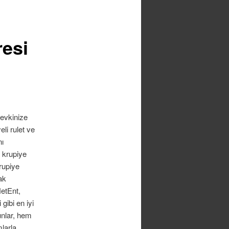
esi
zevkinize
li rulet ve
nı
 krupiye
rupiye
ak
NetEnt,
gibi en iyi
unlar, hem
larla