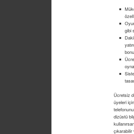
Müke
özell
Oyun
gibi 
Daki
yatı
bonu
Ücre
oyna
Sist
tasa
Ücretsiz d
üyeleri iç
telefonunu
dizüstü bil
kullanırsa
çıkarabilir