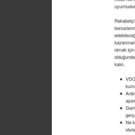
uyumludur
Rekabetçi 
bonuslarım
edebileceğ
kazanmanız
olmak için 
olduğunda 
kalın.
VDCa
kuma
Ardı
aşama
Gams
gerç
Ne k
olur