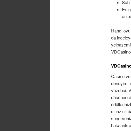
Satı
En g
anın
Hangi oyun
da inceley
yelpazemiz
VDCasino, 
VDCasino G
Casino ve 
deneyimini
yüzdesi. 
düşüncesi,
ödüllerini
cihazınızd
seçerseniz
bakacaksın