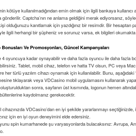
inin kötüye kullanılmadığından emin olmak için ilgili bankaya kullanıcı a
 gönderilir. Captcha’nın ne anlama geldiğini merak ediyorsanız, söyle
işi olduğunuzu kanıtlamak için yazdığınız bir resimdir. Bir hesaptan
le ilgili herhangi bir şüpheniz ve sorunuz varsa, ek bilgileri okumakta
 Bonusları Ve Promosyonları, Güncel Kampanyaları
e 4 oyuncuya kadar oynayabilir ve daha fazla oyuncu ile daha fazla 
abilirsiniz. Tablet, mobil cihaz, telefon ve hatta TV olsun, PC veya Mac
e her türlü yazılım cihazı oynamak için kullanılabilir. Bunu, aşağıdaki
mesine tıklayarak veya VDCasino mobil uygulamasını kullanarak yapabi
oluşturulduktan sonra, sayfanın üst kısmında, logonun hemen altınd
 bültenlerine kaydolmanız gerekecektir.
l cihazınızda VDCasino’dan en iyi şekilde yararlanmayı seçtiğinizde,
zınız için en iyi oyun deneyimini elde edersiniz.
yunu spin kumarhanede şu varyasyonlarda bulacaksınız: Avrupa, A
no.