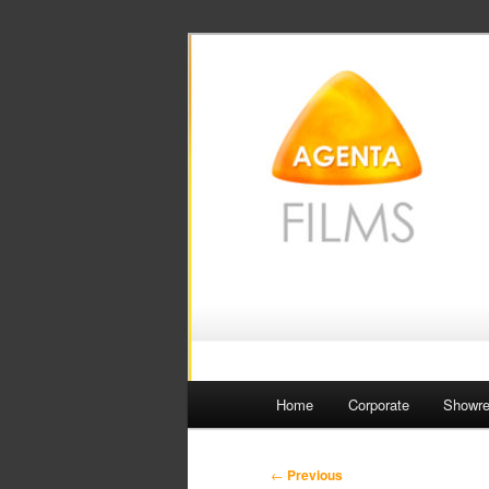
Skip
Affordable Films
to
primary
Agenta Films
content
Main
Home
Corporate
Showre
menu
Post
←
Previous