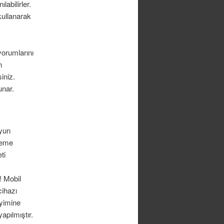
abilirler.
kullanarak
yorumlarını
n
iniz.
unar.
oyun
deme
ti
! Mobil
cihazı
eyimine
apılmıştır.