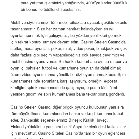
para yatırma işleminizi yaptığınızda, 400€’ya kadar 300€’luk
bir bonus ile ödüllendirileceksiniz.
Mobil versiyonlarımız, tüm mobil cihazlara uyacak şekilde özenle
tasarlanmıştır. Size her zaman hareket halindeyken en iyi
oyunları sunmak için çalışıyoruz, bu yüzden yenilikleri görmek
için tekrar kontrol etmeye devam edin. Casino Siteleri Casino’da
slotlar, masa oyunları, poker, rulet, video poker, blackjack ve çok
daha fazlası gibi seçim yapabileceğiniz çok sayıda çevrimiçi ve
mobil casino oyunu vardır. Bu harika kumarhane ayrıca e-spor ve
oyun içi bahisler, futbol ve kumarhane oyunları da dahil olmak
üzere video oyuncularına yönelik bir dizi oyun sunmaktadır. Spin
kumarhanesinde sorunlarla karşılaşıyorum, örneğin, e-posta
kimliğim spin kumarhanesinde çalışmıyor, e-posta kimliğimi
yeniden girdim ve spin kumarhanesi bana tekrar posta gönderdi.
Casino Siteleri Casino, diğer birçok oyuncu kulübünün yanı sıra
tüm büyük finans kurumlarından banka ve kredi kartlarını kabul
eder. Bankacılık seçeneklerimiz Birleşik Krallık, İsveç,
Finlandiya’dakilerin yanı sıra belirli Asya ülkelerindeki kullanıcılar
için mevcuttur. Casino Siteleri Casino’da tam bir oyun eğlencesi