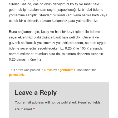
Siteleri Casino, casino oyun deneyimini kolay ve rahat hale
getirmek için aralarından seçim yapabileceğiniz bir dizi ödeme
yöntemine sahiptir. Standart bir kredi kartı veya banka kartı veya
esnek bir elektronik cüzdan kullanarak para yatırabilirsiniz.
Bunu sağlamak için, kolay ve hızlı bir kayıt işlemi ile ödeme
seçeneklerimizi olabildiğince basit hale getirdik. Güvenli ve
güvenli bankacılık yazılımımızı yükledikten sonra, size en uygun
ödeme seçeneğini seçebileceksiniz. 0,25 £ ile 100 £ arasında
normal miktarlar mümkün olsa da, minimum depozito tutarının
0,25 olmasını öneririz.
This entry was posted in
News
by
agentafilms
. Bookmark the
permalink
.
Leave a Reply
Your email address will not be published.
Required fields
*
are marked