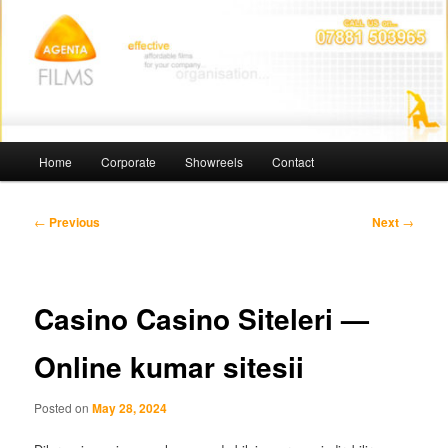
Skip
Affordable Films
to
primary
content
Agenta Films
Main
Home
Corporate
Showreels
Contact
menu
Post
←
Previous
Next
→
navigation
Casino Casino Siteleri —
Online kumar sitesii
Posted on
May 28, 2024