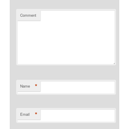
Comment
*
Name
*
Email