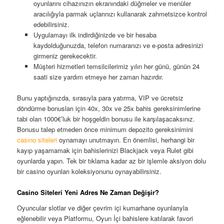
oyunlarını cihazınızın ekranındaki düğmeler ve menüler
aracılığıyla parmak uçlarınızı kullanarak zahmetsizce kontrol
edebilirsiniz.
Uygulamayı ilk indirdiğinizde ve bir hesaba
kaydolduğunuzda, telefon numaranızı ve e-posta adresinizi
girmeniz gerekecektir.
Müşteri hizmetleri temsilcilerimiz yılın her günü, günün 24
saati size yardım etmeye her zaman hazırdır.
Bunu yaptığınızda, sırasıyla para yatırma, VIP ve ücretsiz
döndürme bonusları için 40x, 30x ve 25x bahis gereksinimlerine
tabi olan 1000€’luk bir hoşgeldin bonusu ile karşılaşacaksınız.
Bonusu talep etmeden önce minimum depozito gereksinimini
casıno siteleri
oynamayı unutmayın. En önemlisi, herhangi bir
kayıp yaşamamak için bahislerinizi Blackjack veya Rulet gibi
oyunlarda yapın. Tek bir tıklama kadar az bir işlemle aksiyon dolu
bir casino oyunları koleksiyonunu oynayabilirsiniz.
Casino Siteleri Yeni Adres Ne Zaman Değişir?
Oyuncular slotlar ve diğer çevrim içi kumarhane oyunlarıyla
eğlenebilir veya Platformu, Oyun İçi bahislere katılarak favori