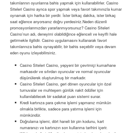
takımlarının oyunlarına bahis yapmak için kullanabilirler. Casino
Siteleri Casino ayrıca spor yapmak veya favori takımınızla kumar
oynamak için harika bir yerdir. İster birkaç dakika, ister birkaç
saat eğlence arıyorsanız doğru yerdesiniz.Neden düzenli
promosyonlarımızdan yararlanmıyorsunuz? Casino Siteleri
Casino’nun adı, deneyimi olabildiğince eğlenceli ve keyifli hale
getirmekle ilgilidir. Casino uygulamasını kullanarak favori
takımlarınıza bahis oynayabilir, bir bahis seçebilir veya devam
eden oyunu izleyebilirsiniz.
Casino Siteleri Casino, yepyeni bir çevrimiçi kumarhane
markasıdır ve sıfırdan oyuncular ve normal oyuncular
düşünülerek oluşturulmuş bir markadır.
Casino Siteleri Casino, geri dönen oyuncular için özel
turnuvalar ve muhteşem günlük nakit ödüller için
kullanılabilecek bir sadakat puan sistemi sunar.
Kredi kartınıza para çekme işlemi yapmanız mümkün
olmakla birlikte, sadece para yatırma işlemi için
mümkündür.
Doğrulama işlemi, dört haneli bir pin kodunu, kart
numaranızı ve kartınızın son kullanma tarihini içerir.