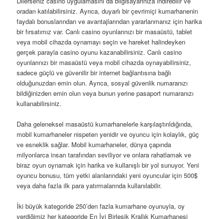
Dilerseniz casino uygulamasını da bilgisayarınıza indirebilir ve
oradan katılabilirsiniz. Ayrıca, duyarlı bir çevrimiçi kumarhanenin
faydalı bonuslarından ve avantajlarından yararlanmanız için harika
bir fırsatımız var. Canlı casino oyunlarınızı bir masaüstü, tablet
veya mobil cihazda oynamayı seçin ve hareket halindeyken
gerçek parayla casino oyunu kazanabilirsiniz. Canlı casino
oyunlarınızı bir masaüstü veya mobil cihazda oynayabilirsiniz,
sadece güçlü ve güvenilir bir internet bağlantısına bağlı
olduğunuzdan emin olun. Ayrıca, sosyal güvenlik numaranızı
bildiğinizden emin olun veya bunun yerine pasaport numaranızı
kullanabilirsiniz.
Daha geleneksel masaüstü kumarhanelerle karşılaştırıldığında,
mobil kumarhaneler nispeten yenidir ve oyuncu için kolaylık, güç
ve esneklik sağlar. Mobil kumarhaneler, dünya çapında
milyonlarca insan tarafından seviliyor ve onlara rahatlamak ve
biraz oyun oynamak için harika ve kullanışlı bir yol sunuyor. Yeni
oyuncu bonusu, tüm yetki alanlarındaki yeni oyuncular için 500$
veya daha fazla ilk para yatırmalarında kullanılabilir.
İki büyük kategoride 250’den fazla kumarhane oyunuyla, oy
verdiğimiz her kategoride En İyi Birleşik Krallık Kumarhanesi