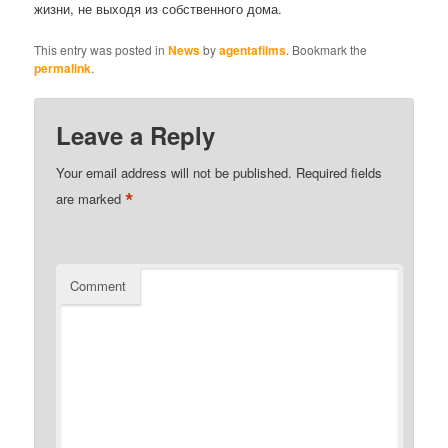
жизни, не выходя из собственного дома.
This entry was posted in
News
by
agentafilms
. Bookmark the
permalink
.
Leave a Reply
Your email address will not be published.
Required fields
*
are marked
Comment