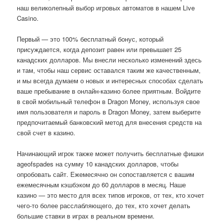
наш великолепный выбор игровых автоматов в нашем Live
Casino.
Первый — это 100% бесплатный бонус, который
присуждается, когда депозит равен или превышает 25
канадских долларов. Мы внесли несколько изменений здесь
и там, чтобы наш сервис оставался таким же качественным,
и мы всегда думаем о новых и интересных способах сделать
ваше пребывание в онлайн-казино более приятным. Войдите
в свой мобильный телефон в Dragon Money, используя свое
имя пользователя и пароль в Dragon Money, затем выберите
предпочитаемый банковский метод для внесения средств на
свой счет в казино.
Начинающий игрок также может получить бесплатные фишки
ageofspades на сумму 10 канадских долларов, чтобы
опробовать сайт. Ежемесячно он сопоставляется с вашим
ежемесячным кэшбэком до 60 долларов в месяц. Наше
казино — это место для всех типов игроков, от тех, кто хочет
чего-то более расслабляющего, до тех, кто хочет делать
большие ставки в играх в реальном времени.