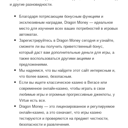
и другие разновидности.
Благодаря потрясающим бонусным функциям и
эксклюзивным наградам, Dragon Money — идеальное
место для изучения всех ваших потребностей в игровых
автоматах.
Зарегистрируйтесь в Dragon Money сегодня и узнайте,
сможете ли вы получить приветственный бонус,
который даст вам дополнительные деньги для игры, а
также воспользоваться другими акциями и
предложениями.
Мы надеемся, что вы найдете этот сайт интересным и,
что более важно, безопасным.
Если вы ищете классическое казино в Вегасе или
современное онлайн-казино, чтобы играть в свои
любимые игры и огромные прогрессивные джекпоты, у
Virtue есть все.
Dragon Money — это лицензированное и регулируемое
онлайн-казино, а это означает, что игры казино
тестируются и проверяются на предмет честности,
безопасности и развлечения.