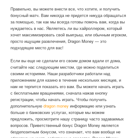
Правильно, вы можете внести все, что хотите, и получить
бонусный матч. Вам никогда не придется никуда обращаться
за помощью, так как мы всегда готовы помочь вам, когда вы
нуждаетесь в нас. Являетесь ли вы хайроллером, который
хочет максимизировать свой выигрыш, или обычным игроком,
просто ищущим развлечения, Dragon Money — это
подходящее место для вас!
Если вы еще не сделали его своим домом вдали от дома,
считайте нас следующим местом, где можно поделиться
своими историями. Наши разработчики работали над
приложением для казино в течение нескольких месяцев, и
нам не терпится показать его вам. Вы можете начать играть
с бесплатными вращениями, сначала нажав кнопку
регистрации, чтобы начать играть. Чтобы получить
дополнительную
dragon money
информацию или узнать
больше о банковских услугах, которые мы можем
предложить, просмотрите нашу страницу часто задаваемых
вопросов. Приветственный бонус Dragon Money является
бездепозитным бонусом, что означает, что вам вообще не