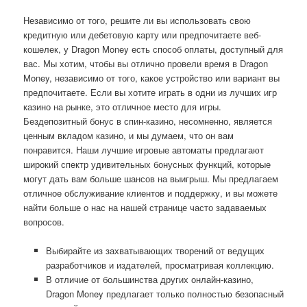
Независимо от того, решите ли вы использовать свою
кредитную или дебетовую карту или предпочитаете веб-
кошелек, у Dragon Money есть способ оплаты, доступный для
вас. Мы хотим, чтобы вы отлично провели время в Dragon
Money, независимо от того, какое устройство или вариант вы
предпочитаете. Если вы хотите играть в одни из лучших игр
казино на рынке, это отличное место для игры.
Бездепозитный бонус в спин-казино, несомненно, является
ценным вкладом казино, и мы думаем, что он вам
понравится. Наши лучшие игровые автоматы предлагают
широкий спектр удивительных бонусных функций, которые
могут дать вам больше шансов на выигрыш. Мы предлагаем
отличное обслуживание клиентов и поддержку, и вы можете
найти больше о нас на нашей странице часто задаваемых
вопросов.
Выбирайте из захватывающих творений от ведущих
разработчиков и издателей, просматривая коллекцию.
В отличие от большинства других онлайн-казино,
Dragon Money предлагает только полностью безопасный