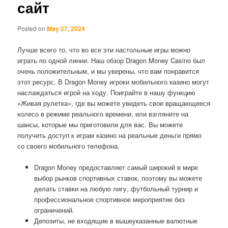
сайт
Posted on
May 27, 2024
Лучше всего то, что во все эти настольные игры можно
играть по одной линии. Наш обзор Dragon Money Casino был
очень положительным, и мы уверены, что вам понравится
этот ресурс. В Dragon Money игроки мобильного казино могут
наслаждаться игрой на ходу. Поиграйте в нашу функцию
«Живая рулетка», где вы можете увидеть свое вращающееся
колесо в режиме реального времени, или взгляните на
шансы, которые мы приготовили для вас. Вы можете
получить доступ к играм казино на реальные деньги прямо
со своего мобильного телефона.
Dragon Money предоставляет самый широкий в мире
выбор рынков спортивных ставок, поэтому вы можете
делать ставки на любую лигу, футбольный турнир и
профессиональное спортивное мероприятие без
ограничений.
Депозиты, не входящие в вышеуказанные валютные