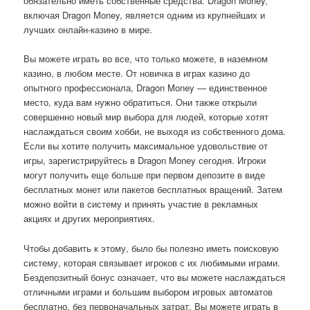
обязательно иметь собственные средства. Dragon Money,
включая Dragon Money, является одним из крупнейших и
лучших онлайн-казино в мире.
Вы можете играть во все, что только можете, в наземном
казино, в любом месте. От новичка в играх казино до
опытного профессионала, Dragon Money — единственное
место, куда вам нужно обратиться. Они также открыли
совершенно новый мир выбора для людей, которые хотят
наслаждаться своим хобби, не выходя из собственного дома.
Если вы хотите получить максимальное удовольствие от
игры, зарегистрируйтесь в Dragon Money сегодня. Игроки
могут получить еще больше при первом депозите в виде
бесплатных монет или пакетов бесплатных вращений. Затем
можно войти в систему и принять участие в рекламных
акциях и других мероприятиях.
Чтобы добавить к этому, было бы полезно иметь поисковую
систему, которая связывает игроков с их любимыми играми.
Бездепозитный бонус означает, что вы можете наслаждаться
отличными играми и большим выбором игровых автоматов
бесплатно, без первоначальных затрат. Вы можете играть в