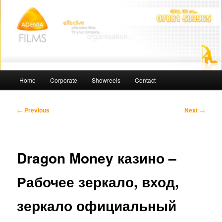
Skip
Affordable Films
to
primary
content
Agenta Films
Main
Home
Corporate
Showreels
Contact
menu
Post
←
Previous
Next
→
navigation
Dragon Money казино –
Рабочее зеркало, вход,
зеркало официальный