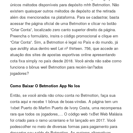
únicos métodos disponíveis para depósito mhh Betmotion. Não
existem quaisquer outros métodos de depósito at the retirada
além dos mencionados na plataforma. Para se cadastrar, basta
acessar the página oficial de uma Betmotion e clicar no botão
“Criar Conta”, localizado zero canto superior direito da página.
Preencha o formulário, insira o código promocional e clique em
“Criar Conta”. Sim, a Betmotion é legal no País e do mundo, já
que avidity atua dentro weil Lei nº thirteen. 756, que accede an
atuação dos sites de apostas esportivas online apresentando
cota fixa simply no país desde 2018. Você ainda não sabe como
funciona o bônus weil Betmotion para recém-lan?ados
jogadores?
Como Baixar O Betmotion App No Ios
Então, se você ainda não criou conta no Betmotion, faça sua
conta aqui e recebe 1 bônus de boas-vindas. A página tem um
1xbet Puerto do Marfim Puerto de Ivory Costa, uma recompensa
rara que todos os jogadores,… O código web 1xBet Web Malásia
foi criado para o ramo ucraniano e foi lançado em 2017. Você
podescolher no meio de diversas formas para pagamento para
descartar seu saldo da Betmotion. As maiores alternativas,