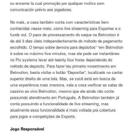
ou encerrar la cual promoção por qualquer motivo sem
comunicación prévio aos jogadores.
No mais, a casa também conta com características bem
conhecidas nesse meio, como live streaming para Esportes e o
funds out. O pace de processamento do saque na Betmotion é
de até 3 dias úteis independentemente do método de pagamento
escolhido. O tempo sobre demora para depósitos” “em Betmotion
é sobre no máximo five minutos, mas ele pode ser instantâneo
no Pix systems levar até twenty-four horas dependendo do
método de deposito. Para fazer teu primeiro investimento em
Betmotion, basta visitar o botão “Depositar”, localizado no cantar
superior direito de uma tela. Mas, se você está em busca de
uma experiência mais imersiva, vale a cosa verificar as salas de
cassino ao vivo Betmotion, mesmo que ele ainda não conte
possuindo atendimento em Português. A Betmotion também já
conta possuindo a funcionalidade de live streaming, mas
atualmente essa funcionalidade é mais voltada pra cobertura
para jogos e competições de Esports.
Jogo Responsável