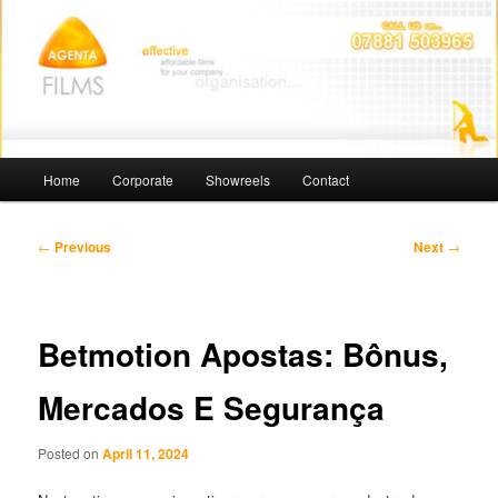
Skip
Affordable Films
to
primary
content
Agenta Films
Main
Home
Corporate
Showreels
Contact
menu
Post
←
Previous
Next
→
navigation
Betmotion Apostas: Bônus,
Mercados E Segurança
Posted on
April 11, 2024