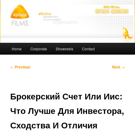
Skip
Affordable Films
to
primary
content
Agenta Films
Main
Home
Corporate
Showreels
Contact
menu
Post
←
Previous
Next
→
navigation
Брокерский Счет Или Иис:
Что Лучше Для Инвестора,
Сходства И Отличия