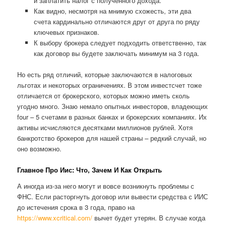
и заплатить налог с полученного дохода.
Как видно, несмотря на мнимую схожесть, эти два
счета кардинально отличаются друг от друга по ряду
ключевых признаков.
К выбору брокера следует подходить ответственно, так
как договор вы будете заключать минимум на 3 года.
Но есть ряд отличий, которые заключаются в налоговых
льготах и некоторых ограничениях. В этом инвестсчет тоже
отличается от брокерского, которых можно иметь сколь
угодно много. Знаю немало опытных инвесторов, владеющих
four – 5 счетами в разных банках и брокерских компаниях. Их
активы исчисляются десятками миллионов рублей. Хотя
банкротство брокеров для нашей страны – редкий случай, но
оно возможно.
Главное Про Иис: Что, Зачем И Как Открыть
А иногда из-за него могут и вовсе возникнуть проблемы с
ФНС. Если расторгнуть договор или вывести средства с ИИС
до истечения срока в 3 года, право на
https://www.xcritical.com/
вычет будет утерян. В случае когда