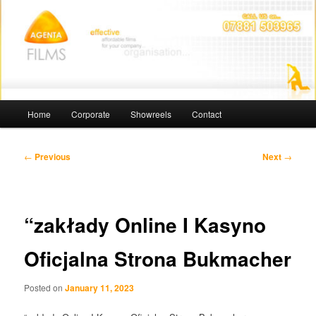
Skip
Affordable Films
to
primary
content
Agenta Films
Main
Home
Corporate
Showreels
Contact
menu
Post
←
Previous
Next
→
navigation
“zakłady Online I Kasyno
Oficjalna Strona Bukmacher
Posted on
January 11, 2023