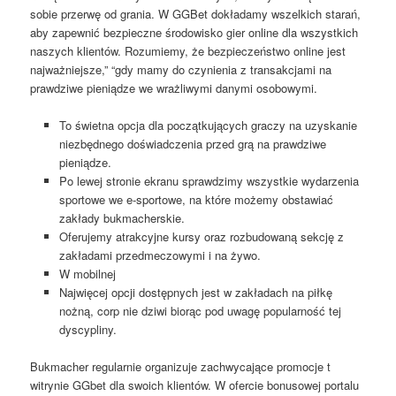
sobie przerwę od grania. W GGBet dokładamy wszelkich starań,
aby zapewnić bezpieczne środowisko gier online dla wszystkich
naszych klientów. Rozumiemy, że bezpieczeństwo online jest
najważniejsze,” “gdy mamy do czynienia z transakcjami na
prawdziwe pieniądze we wrażliwymi danymi osobowymi.
To świetna opcja dla początkujących graczy na uzyskanie
niezbędnego doświadczenia przed grą na prawdziwe
pieniądze.
Po lewej stronie ekranu sprawdzimy wszystkie wydarzenia
sportowe we e-sportowe, na które możemy obstawiać
zakłady bukmacherskie.
Oferujemy atrakcyjne kursy oraz rozbudowaną sekcję z
zakładami przedmeczowymi i na żywo.
W mobilnej
Najwięcej opcji dostępnych jest w zakładach na piłkę
nożną, corp nie dziwi biorąc pod uwagę popularność tej
dyscypliny.
Bukmacher regularnie organizuje zachwycające promocje t
witrynie GGbet dla swoich klientów. W ofercie bonusowej portalu