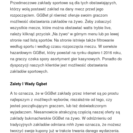
Przedmeczowe zakłady sportowe są dla tych obstawiających,
którzy wolą postawić zakład na dany mecz przed jego
rozpoczęciem. GGBet pl również oferuje swoim graczom
możliwość obstawiania zakładów na żywo. Żeby zobaczyć
wszystkie mecze, które można obstawiać watts trybie live,
należy kliknąć przycisk „Na żywo” w górnym menu lub po lewej
stronie nad listą sportów. Na stronie istnieje także filtrowanie
według sportu i według czasu rozpoczęcia meczu. W serwisie
hazardowym GGBet, który powstał na rynku dopiero t 2016 roku,
na graczy czeka spory asortyment gier kasynowych. Ponadto do
dyspozycji naszych klientów jest możliwość obstawiania
zakładów sportowych.
Zalety I Wady Ggbet
A to oznacza, że w GGBet zakłady przez internet są po prostu
najlepszym z możliwych wyborów, niezależnie od tego, czy
jesteś początkującym graczem, lub też doświadczonym
wyjadaczem. Niesamowicie atrakcyjną częścią naszej oferty są
zakłady bukmacherskie GGBet na żywo. W odróżnieniu od
tradycyjnych zakładów odmiana mhh żywo oznacza, że możesz
tworzyć swoje kupony już w trakcie trwania danego wydarzenia.