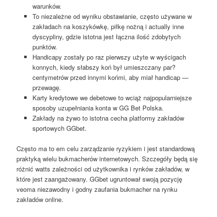
warunków.
To niezależne od wyniku obstawianie, często używane w
zakładach na koszykówkę, piłkę nożną i actually inne
dyscypliny, gdzie istotna jest łączna ilość zdobytych
punktów.
Handicapy zostały po raz pierwszy użyte w wyścigach
konnych, kiedy słabszy koń był umieszczany par?
centymetrów przed innymi końmi, aby miał handicap —
przewagę.
Karty kredytowe we debetowe to wciąż najpopularniejsze
sposoby uzupełniania konta w GG Bet Polska.
Zakłady na żywo to istotna cecha platformy zakładów
sportowych GGbet.
Często ma to em celu zarządzanie ryzykiem i jest standardową
praktyką wielu bukmacherów internetowych. Szczegóły będą się
różnić watts zależności od użytkownika i rynków zakładów, w
które jest zaangażowany. GGbet ugruntował swoją pozycję
veoma niezawodny i godny zaufania bukmacher na rynku
zakładów online.