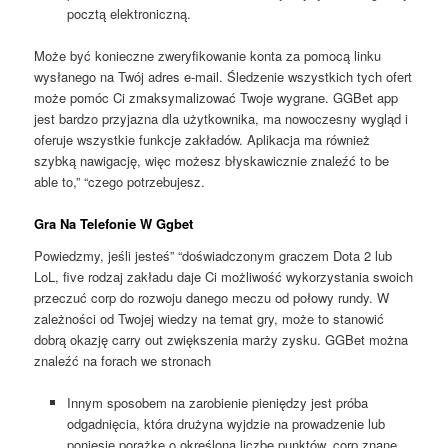
pocztą elektroniczną.
Może być konieczne zweryfikowanie konta za pomocą linku
wysłanego na Twój adres e-mail. Śledzenie wszystkich tych ofert
może pomóc Ci zmaksymalizować Twoje wygrane. GGBet app
jest bardzo przyjazna dla użytkownika, ma nowoczesny wygląd i
oferuje wszystkie funkcje zakładów. Aplikacja ma również
szybką nawigację, więc możesz błyskawicznie znaleźć to be
able to,” “czego potrzebujesz.
Gra Na Telefonie W Ggbet
Powiedzmy, jeśli jesteś” “doświadczonym graczem Dota 2 lub
LoL, five rodzaj zakładu daje Ci możliwość wykorzystania swoich
przeczuć corp do rozwoju danego meczu od połowy rundy. W
zależności od Twojej wiedzy na temat gry, może to stanowić
dobrą okazję carry out zwiększenia marży zysku. GGBet można
znaleźć na forach we stronach
Innym sposobem na zarobienie pieniędzy jest próba
odgadnięcia, która drużyna wyjdzie na prowadzenie lub
poniesie porażkę o określoną liczbę punktów, corp znane