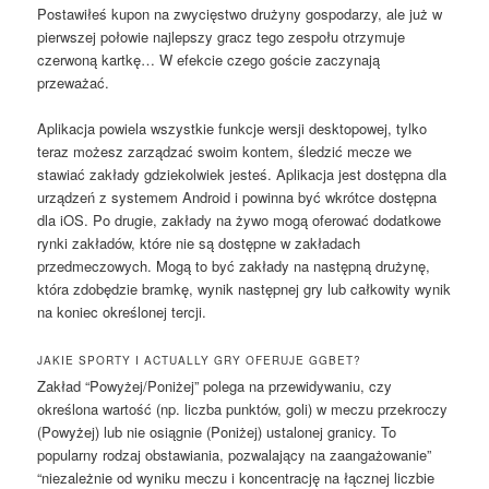
Postawiłeś kupon na zwycięstwo drużyny gospodarzy, ale już w
pierwszej połowie najlepszy gracz tego zespołu otrzymuje
czerwoną kartkę… W efekcie czego goście zaczynają
przeważać.
Aplikacja powiela wszystkie funkcje wersji desktopowej, tylko
teraz możesz zarządzać swoim kontem, śledzić mecze we
stawiać zakłady gdziekolwiek jesteś. Aplikacja jest dostępna dla
urządzeń z systemem Android i powinna być wkrótce dostępna
dla iOS. Po drugie, zakłady na żywo mogą oferować dodatkowe
rynki zakładów, które nie są dostępne w zakładach
przedmeczowych. Mogą to być zakłady na następną drużynę,
która zdobędzie bramkę, wynik następnej gry lub całkowity wynik
na koniec określonej tercji.
JAKIE SPORTY I ACTUALLY GRY OFERUJE GGBET?
Zakład “Powyżej/Poniżej” polega na przewidywaniu, czy
określona wartość (np. liczba punktów, goli) w meczu przekroczy
(Powyżej) lub nie osiągnie (Poniżej) ustalonej granicy. To
popularny rodzaj obstawiania, pozwalający na zaangażowanie”
“niezależnie od wyniku meczu i koncentrację na łącznej liczbie