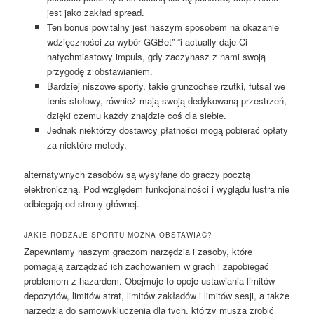
jest jako zakład spread.
Ten bonus powitalny jest naszym sposobem na okazanie
wdzięczności za wybór GGBet” “i actually daje Ci
natychmiastowy impuls, gdy zaczynasz z nami swoją
przygodę z obstawianiem.
Bardziej niszowe sporty, takie grunzochse rzutki, futsal we
tenis stołowy, również mają swoją dedykowaną przestrzeń,
dzięki czemu każdy znajdzie coś dla siebie.
Jednak niektórzy dostawcy płatności mogą pobierać opłaty
za niektóre metody.
alternatywnych zasobów są wysyłane do graczy pocztą
elektroniczną. Pod względem funkcjonalności i wyglądu lustra nie
odbiegają od strony głównej.
JAKIE RODZAJE SPORTU MOŻNA OBSTAWIAĆ?
Zapewniamy naszym graczom narzędzia i zasoby, które
pomagają zarządzać ich zachowaniem w grach i zapobiegać
problemom z hazardem. Obejmuje to opcje ustawiania limitów
depozytów, limitów strat, limitów zakładów i limitów sesji, a także
narzędzia do samowykluczenia dla tych, którzy muszą zrobić