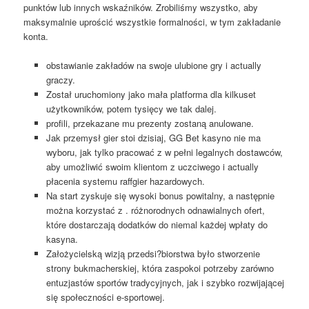
punktów lub innych wskaźników. Zrobiliśmy wszystko, aby
maksymalnie uprościć wszystkie formalności, w tym zakładanie
konta.
obstawianie zakładów na swoje ulubione gry i actually
graczy.
Został uruchomiony jako mała platforma dla kilkuset
użytkowników, potem tysięcy we tak dalej.
profili, przekazane mu prezenty zostaną anulowane.
Jak przemysł gier stoi dzisiaj, GG Bet kasyno nie ma
wyboru, jak tylko pracować z w pełni legalnych dostawców,
aby umożliwić swoim klientom z uczciwego i actually
płacenia systemu raffgier hazardowych.
Na start zyskuje się wysoki bonus powitalny, a następnie
można korzystać z . różnorodnych odnawialnych ofert,
które dostarczają dodatków do niemal każdej wpłaty do
kasyna.
Założycielską wizją przedsi?biorstwa było stworzenie
strony bukmacherskiej, która zaspokoi potrzeby zarówno
entuzjastów sportów tradycyjnych, jak i szybko rozwijającej
się społeczności e-sportowej.