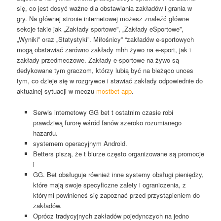
się, co jest dosyć ważne dla obstawiania zakładów i grania w
gry. Na głównej stronie internetowej możesz znaleźć główne
sekcje takie jak „Zakłady sportowe”, „Zakłady eSportowe”,
„Wyniki” oraz „Statystyki”. Miłośnicy” “zakładów e-sportowych
mogą obstawiać zarówno zakłady mhh żywo na e-sport, jak i
zakłady przedmeczowe. Zakłady e-sportowe na żywo są
dedykowane tym graczom, którzy lubią być na bieżąco unces
tym, co dzieje się w rozgrywce i stawiać zakłady odpowiednie do
aktualnej sytuacji w meczu
mostbet app
.
Serwis internetowy GG bet t ostatnim czasie robi
prawdziwą furorę wśród fanów szeroko rozumianego
hazardu.
systemem operacyjnym Android.
Betters piszą, że t biurze często organizowane są promocje
i
GG. Bet obsługuje również inne systemy obsługi pieniędzy,
które mają swoje specyficzne zalety i ograniczenia, z
którymi powinieneś się zapoznać przed przystąpieniem do
zakładów.
Oprócz tradycyjnych zakładów pojedynczych na jedno