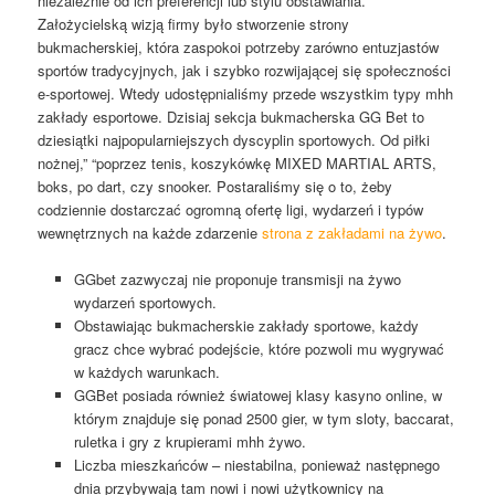
niezależnie od ich preferencji lub stylu obstawiania.
Założycielską wizją firmy było stworzenie strony
bukmacherskiej, która zaspokoi potrzeby zarówno entuzjastów
sportów tradycyjnych, jak i szybko rozwijającej się społeczności
e-sportowej. Wtedy udostępnialiśmy przede wszystkim typy mhh
zakłady esportowe. Dzisiaj sekcja bukmacherska GG Bet to
dziesiątki najpopularniejszych dyscyplin sportowych. Od piłki
nożnej,” “poprzez tenis, koszykówkę MIXED MARTIAL ARTS,
boks, po dart, czy snooker. Postaraliśmy się o to, żeby
codziennie dostarczać ogromną ofertę ligi, wydarzeń i typów
wewnętrznych na każde zdarzenie
strona z zakładami na żywo
.
GGbet zazwyczaj nie proponuje transmisji na żywo
wydarzeń sportowych.
Obstawiając bukmacherskie zakłady sportowe, każdy
gracz chce wybrać podejście, które pozwoli mu wygrywać
w każdych warunkach.
GGBet posiada również światowej klasy kasyno online, w
którym znajduje się ponad 2500 gier, w tym sloty, baccarat,
ruletka i gry z krupierami mhh żywo.
Liczba mieszkańców – niestabilna, ponieważ następnego
dnia przybywają tam nowi i nowi użytkownicy na