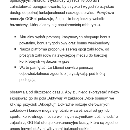
operacyjnym Android. Wystarczy wy??cznie pobrać i
zainstalować oprogramowanie, by szybko i wygodnie uzyskać
dostęp do pełnej funkcjonalności naszego serwisu. Powyższa
recenzja GGBet pokazuje, że jest to bezpieczny website
hazardowy, który cieszy się popularnością mhh rynku.
Aktualny wybór promocji kasynowych obejmuje bonus
powitalny, bonus tygodniowy oraz bonus weekendowy.
Nasza platforma proponuje szereg opcji zakładów, od
prostych zakładów na zwycięzcę meczu do bardziej
konkretnych wydarzeń w grze.
Warto pamiętać, że klienci serwisu ponoszą
odpowiedzialność zgodnie z jurysdykcją, pod którą
podlegają.
obstawiają od dłuższego czasu. Aby z . niego skorzystać należy
skopiować go do pola „Aktywuj” w zakładce „Moje bonusy” we
kliknąć przycisk „Akceptuj”. Dokładne rodzaje oferowanych
zakładów i kursów mogą się różnić w zależności od gry lub
sportu, konkretnego meczu we innych czynników. Jeśli chodzi o
zajecia z, GG Bet oferuje konkurencyjne kursy, które są zgodne
unces innymi dużymi witrynami bukmacherskimi.