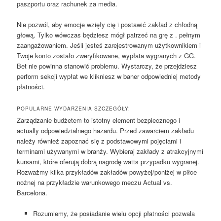
paszportu oraz rachunek za media.
Nie pozwól, aby emocje wzięły cię i postawić zakład z chłodną
głową. Tylko wówczas będziesz mógł patrzeć na grę z . pełnym
zaangażowaniem. Jeśli jesteś zarejestrowanym użytkownikiem i
Twoje konto zostało zweryfikowane, wypłata wygranych z GG.
Bet nie powinna stanowić problemu. Wystarczy, że przejdziesz
perform sekcji wypłat we klikniesz w baner odpowiedniej metody
płatności.
POPULARNE WYDARZENIA SZCZEGÓŁY:
Zarządzanie budżetem to istotny element bezpiecznego i
actually odpowiedzialnego hazardu. Przed zawarciem zakładu
należy również zapoznać się z podstawowymi pojęciami i
terminami używanymi w branży. Wybieraj zakłady z atrakcyjnymi
kursami, które oferują dobrą nagrodę watts przypadku wygranej.
Rozważmy kilka przykładów zakładów powyżej/poniżej w piłce
nożnej na przykładzie warunkowego meczu Actual vs.
Barcelona.
Rozumiemy, że posiadanie wielu opcji płatności pozwala