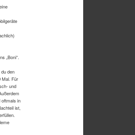
eine
bilgeräte
achlich)
ns „Boni“.
 du den
 Mal. Für
sch- und
. Außerdem
oftmals in
chteil ist,
rfüllen.
bleme