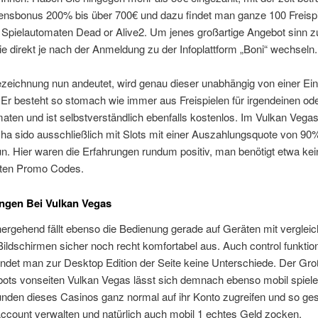
nsbonus 200% bis über 700€ und dazu findet man ganze 100 Freispi
a Spielautomaten Dead or Alive2. Um jenes großartige Angebot sinn 
 direkt je nach der Anmeldung zu der Infoplattform „Boni“ wechseln.
ezeichnung nun andeutet, wird genau dieser unabhängig von einer Ei
Er besteht so stomach wie immer aus Freispielen für irgendeinen od
aten und ist selbstverständlich ebenfalls kostenlos. Im Vulkan Vega
ha sido ausschließlich mit Slots mit einer Auszahlungsquote von 90
n. Hier waren die Erfahrungen rundum positiv, man benötigt etwa kei
rten Promo Codes.
ngen Bei Vulkan Vegas
ergehend fällt ebenso die Bedienung gerade auf Geräten mit verglei
Bildschirmen sicher noch recht komfortabel aus. Auch control funktio
ndet man zur Desktop Edition der Seite keine Unterschiede. Der Groß
bots vonseiten Vulkan Vegas lässt sich demnach ebenso mobil spiel
nden dieses Casinos ganz normal auf ihr Konto zugreifen und so ge
Account verwalten und natürlich auch mobil 1 echtes Geld zocken.