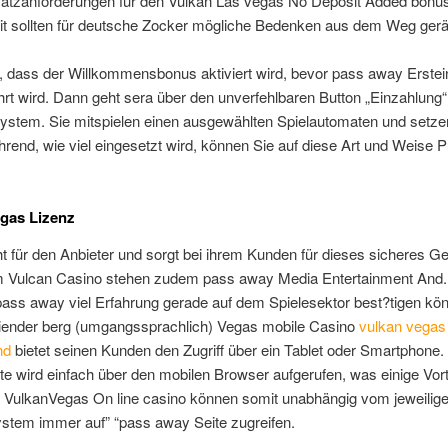
tzanforderungen für den Vulkan Las vegas No Deposit Added bonus 
t sollten für deutsche Zocker mögliche Bedenken aus dem Weg gerä
t, dass der Willkommensbonus aktiviert wird, bevor pass away Erste
rt wird. Dann geht sera über den unverfehlbaren Button „Einzahlung
ystem. Sie mitspielen einen ausgewählten Spielautomaten und setze
hrend, wie viel eingesetzt wird, können Sie auf diese Art und Weise 
gas Lizenz
t für den Anbieter und sorgt bei ihrem Kunden für dieses sicheres Ge
m Vulcan Casino stehen zudem pass away Media Entertainment And.
pass away viel Erfahrung gerade auf dem Spielesektor best?tigen kö
iender berg (umgangssprachlich) Vegas mobile Casino
vulkan vegas
nd
bietet seinen Kunden den Zugriff über ein Tablet oder Smartphone.
ite wird einfach über den mobilen Browser aufgerufen, was einige Vorte
ei VulkanVegas On line casino können somit unabhängig vom jeweilig
ystem immer auf” “pass away Seite zugreifen.