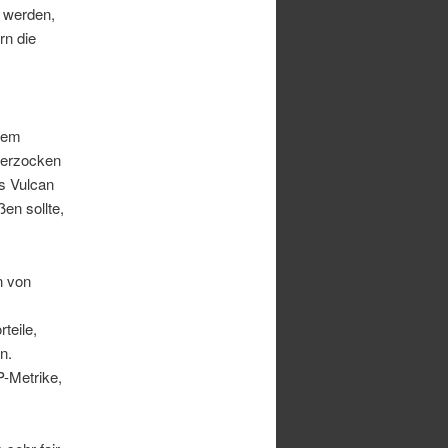
 werden,
rn die
lem
iterzocken
ls Vulcan
ßen sollte,
n von
teile,
n.
P-Metrike,