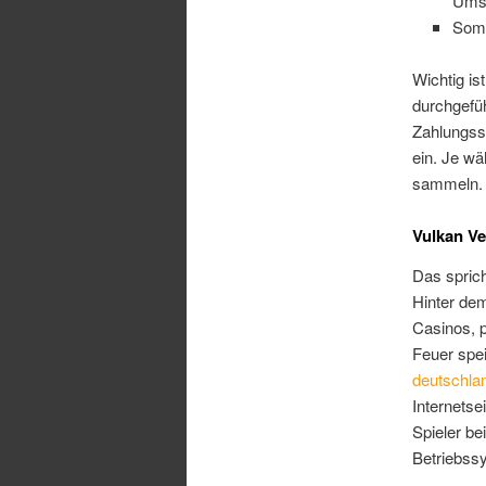
Umsa
Somi
Wichtig is
durchgefüh
Zahlungss
ein. Je wä
sammeln.
Vulkan Ve
Das sprich
Hinter de
Casinos, 
Feuer spe
deutschla
Internetse
Spieler b
Betriebss