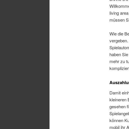
Willkomme
living are
müssen Sie
Wie die B
vergeben. 
Spielautom
haben Sie 
mehr zu tu
komplizie
Auszahlu
Damit einh
kleineren 
gesehen fi
Spielange
können Ku
mobil ihr 