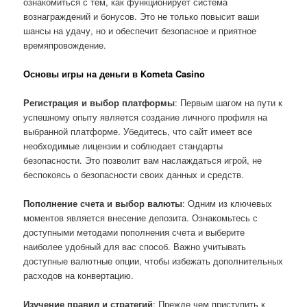
ознакомиться с тем, как функционирует система
вознаграждений и бонусов. Это не только повысит ваши
шансы на удачу, но и обеспечит безопасное и приятное
времяпровождение.
Основы игры на деньги в Kometa Casino
Регистрация и выбор платформы
: Первым шагом на пути к
успешному опыту является создание личного профиля на
выбранной платформе. Убедитесь, что сайт имеет все
необходимые лицензии и соблюдает стандарты
безопасности. Это позволит вам наслаждаться игрой, не
беспокоясь о безопасности своих данных и средств.
Пополнение счета и выбор валюты
: Одним из ключевых
моментов является внесение депозита. Ознакомьтесь с
доступными методами пополнения счета и выберите
наиболее удобный для вас способ. Важно учитывать
доступные валютные опции, чтобы избежать дополнительных
расходов на конвертацию.
Изучение правил и стратегий
: Прежде чем приступить к