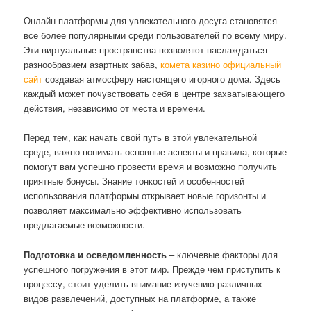
Онлайн-платформы для увлекательного досуга становятся
все более популярными среди пользователей по всему миру.
Эти виртуальные пространства позволяют наслаждаться
разнообразием азартных забав,
комета казино официальный
сайт
создавая атмосферу настоящего игорного дома. Здесь
каждый может почувствовать себя в центре захватывающего
действия, независимо от места и времени.
Перед тем, как начать свой путь в этой увлекательной
среде, важно понимать основные аспекты и правила, которые
помогут вам успешно провести время и возможно получить
приятные бонусы. Знание тонкостей и особенностей
использования платформы открывает новые горизонты и
позволяет максимально эффективно использовать
предлагаемые возможности.
Подготовка и осведомленность
– ключевые факторы для
успешного погружения в этот мир. Прежде чем приступить к
процессу, стоит уделить внимание изучению различных
видов развлечений, доступных на платформе, а также