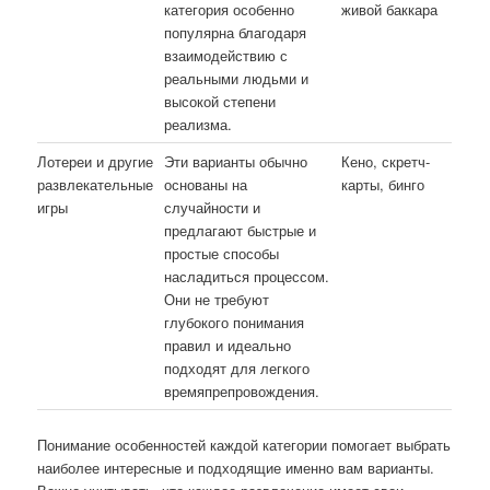
категория особенно
живой баккара
популярна благодаря
взаимодействию с
реальными людьми и
высокой степени
реализма.
Лотереи и другие
Эти варианты обычно
Кено, скретч-
развлекательные
основаны на
карты, бинго
игры
случайности и
предлагают быстрые и
простые способы
насладиться процессом.
Они не требуют
глубокого понимания
правил и идеально
подходят для легкого
времяпрепровождения.
Понимание особенностей каждой категории помогает выбрать
наиболее интересные и подходящие именно вам варианты.