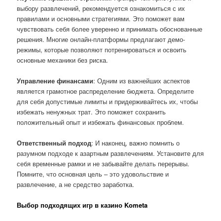
выбору развлечений, рекомендуется ознакомиться с их
правилами и основными стратегиями. Это поможет вам
чувствовать себя более уверенно и принимать обоснованные
решения. Многие онлайн-платформы предлагают демо-
режимы, которые позволяют потренироваться и освоить
основные механики без риска.
Управление финансами
: Одним из важнейших аспектов
является грамотное распределение бюджета. Определите
для себя допустимые лимиты и придерживайтесь их, чтобы
избежать ненужных трат. Это поможет сохранить
положительный опыт и избежать финансовых проблем.
Ответственный подход
: И наконец, важно помнить о
разумном подходе к азартным развлечениям. Установите для
себя временные рамки и не забывайте делать перерывы.
Помните, что основная цель – это удовольствие и
развлечение, а не средство заработка.
Выбор подходящих игр в казино Kometa