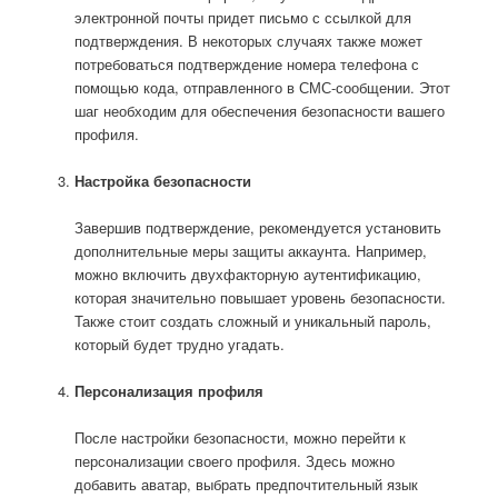
электронной почты придет письмо с ссылкой для
подтверждения. В некоторых случаях также может
потребоваться подтверждение номера телефона с
помощью кода, отправленного в СМС-сообщении. Этот
шаг необходим для обеспечения безопасности вашего
профиля.
Настройка безопасности
Завершив подтверждение, рекомендуется установить
дополнительные меры защиты аккаунта. Например,
можно включить двухфакторную аутентификацию,
которая значительно повышает уровень безопасности.
Также стоит создать сложный и уникальный пароль,
который будет трудно угадать.
Персонализация профиля
После настройки безопасности, можно перейти к
персонализации своего профиля. Здесь можно
добавить аватар, выбрать предпочтительный язык