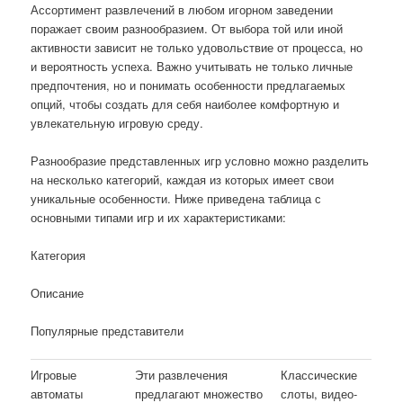
Ассортимент развлечений в любом игорном заведении
поражает своим разнообразием. От выбора той или иной
активности зависит не только удовольствие от процесса, но
и вероятность успеха. Важно учитывать не только личные
предпочтения, но и понимать особенности предлагаемых
опций, чтобы создать для себя наиболее комфортную и
увлекательную игровую среду.
Разнообразие представленных игр условно можно разделить
на несколько категорий, каждая из которых имеет свои
уникальные особенности. Ниже приведена таблица с
основными типами игр и их характеристиками:
Категория
Описание
Популярные представители
Игровые
Эти развлечения
Классические
автоматы
предлагают множество
слоты, видео-