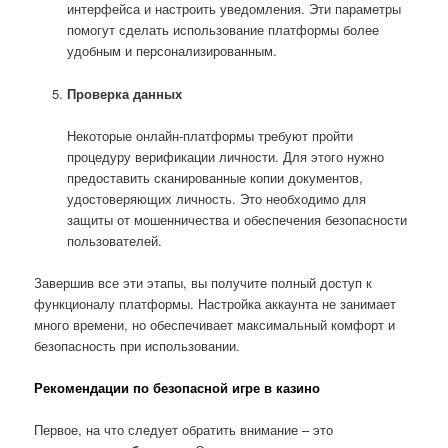
интерфейса и настроить уведомления. Эти параметры
помогут сделать использование платформы более
удобным и персонализированным.
Проверка данных
Некоторые онлайн-платформы требуют пройти
процедуру верификации личности. Для этого нужно
предоставить сканированные копии документов,
удостоверяющих личность. Это необходимо для
защиты от мошенничества и обеспечения безопасности
пользователей.
Завершив все эти этапы, вы получите полный доступ к
функционалу платформы. Настройка аккаунта не занимает
много времени, но обеспечивает максимальный комфорт и
безопасность при использовании.
Рекомендации по безопасной игре в казино
Первое, на что следует обратить внимание – это